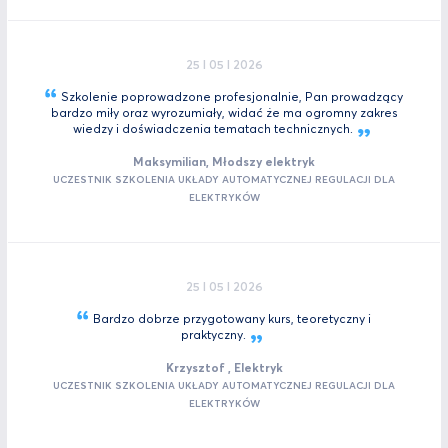
25 I 05 I 2026
Szkolenie poprowadzone profesjonalnie, Pan prowadzący
bardzo miły oraz wyrozumiały, widać że ma ogromny zakres
wiedzy i doświadczenia tematach
technicznych.
Maksymilian, Młodszy elektryk
UCZESTNIK SZKOLENIA UKŁADY AUTOMATYCZNEJ REGULACJI DLA
ELEKTRYKÓW
25 I 05 I 2026
Bardzo dobrze przygotowany kurs, teoretyczny i
praktyczny.
Krzysztof , Elektryk
UCZESTNIK SZKOLENIA UKŁADY AUTOMATYCZNEJ REGULACJI DLA
ELEKTRYKÓW