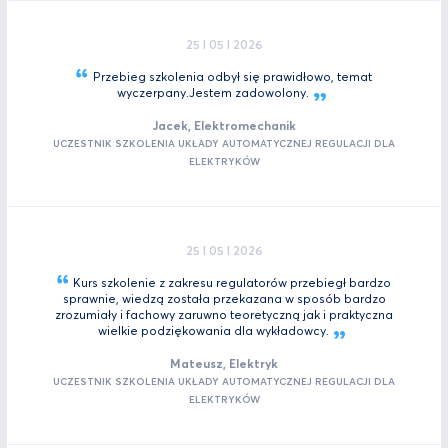
25 I 05 I 2026
Przebieg szkolenia odbył się prawidłowo, temat
wyczerpany.Jestem
zadowolony.
Jacek, Elektromechanik
UCZESTNIK SZKOLENIA UKŁADY AUTOMATYCZNEJ REGULACJI DLA
ELEKTRYKÓW
25 I 05 I 2026
Kurs szkolenie z zakresu regulatorów przebiegł bardzo
sprawnie, wiedzą została przekazana w sposób bardzo
zrozumiały i fachowy zaruwno teoretyczną jak i praktyczna
wielkie podziękowania dla
wykładowcy.
Mateusz, Elektryk
UCZESTNIK SZKOLENIA UKŁADY AUTOMATYCZNEJ REGULACJI DLA
ELEKTRYKÓW