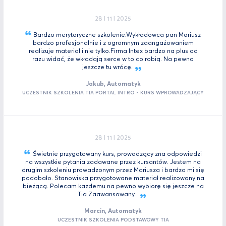
28 I 11 I 2025
Bardzo merytoryczne szkolenie.Wykładowca pan Mariusz
bardzo profesjonalnie i z ogromnym zaangażowaniem
realizuje materiał i nie tylko.Firma Intex bardzo na plus od
razu widać, że wkładają serce w to co robią. Na pewno
jeszcze tu
wrócę.
Jakub, Automatyk
UCZESTNIK SZKOLENIA TIA PORTAL INTRO - KURS WPROWADZAJĄCY
28 I 11 I 2025
Świetnie przygotowany kurs, prowadzący zna odpowiedzi
na wszystkie pytania zadawane przez kursantów. Jestem na
drugim szkoleniu prowadzonym przez Mariusza i bardzo mi się
podobało. Stanowiska przygotowane materiał realizowany na
bieżącą. Polecam kazdemu na pewno wybiorę się jeszcze na
Tia
Zaawansowany.
Marcin, Automatyk
UCZESTNIK SZKOLENIA PODSTAWOWY TIA