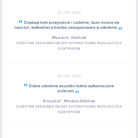
25 I 05 I 2026
Dziękuję było przejrzyście i czytelnie, dużo można się
nauczyć, wykładowca bardzo zaangażowany w
szkolenie
Wojciech , Elektryk
UCZESTNIK SZKOLENIA UKŁADY AUTOMATYCZNEJ REGULACJI DLA
ELEKTRYKÓW
25 I 05 I 2026
Dobre szkolenie wszystko ładnie wytłumaczone
polecam
Krzysztof , Młodszy Elektryk
UCZESTNIK SZKOLENIA UKŁADY AUTOMATYCZNEJ REGULACJI DLA
ELEKTRYKÓW