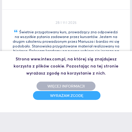
28 I 11 I 2025
Świetnie przygotowany kurs, prowadzący zna odpowiedzi
na wszystkie pytania zadawane przez kursantów. Jestem na
drugim szkoleniu prowadzonym przez Mariusza i bardzo mi się
podobało. Stanowiska przygotowane materiał realizowany na
bieżącą. Polecam kazdemu na pewno wybiorę się jeszcze na
Tia
Zaawansowany.
Strona www.intex.com.pl, na której się znajdujesz
Marcin, Automatyk
korzysta z plików cookie. Pozostając na tej stronie
UCZESTNIK SZKOLENIA TIA PORTAL INTRO - KURS WPROWADZAJĄCY
wyrażasz zgodę na korzystanie z nich.
WIĘCEJ INFORMACJI
WYRAŻAM ZGODĘ
31 I 10 I 2025
Świetne szkolenie i jeszcze lepszy prowadzący.
Polecam
Jakub,
UCZESTNIK SZKOLENIA ZAAWANSOWANY S7