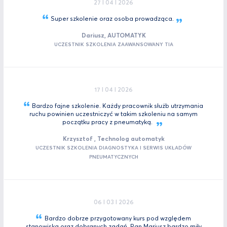
27 I 04 I 2026
Super szkolenie oraz osoba
prowadząca.
Dariusz, AUTOMATYK
UCZESTNIK SZKOLENIA ZAAWANSOWANY TIA
17 I 04 I 2026
Bardzo fajne szkolenie. Każdy pracownik służb utrzymania
ruchu powinien uczestniczyć w takim szkoleniu na samym
początku pracy z
pneumatyką.
Krzysztof , Technolog automatyk
UCZESTNIK SZKOLENIA DIAGNOSTYKA I SERWIS UKŁADÓW
PNEUMATYCZNYCH
06 I 03 I 2026
Bardzo dobrze przygotowany kurs pod względem
stanowiska oraz dobranych zadań. Pan Mariusz bardzo miły