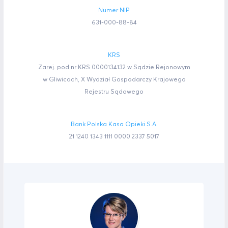
Numer NIP
631-000-88-84
KRS
Zarej. pod nr KRS 0000134132 w Sądzie Rejonowym
w Gliwicach, X Wydział Gospodarczy Krajowego
Rejestru Sądowego
Bank Polska Kasa Opieki S.A.
21 1240 1343 1111 0000 2337 5017