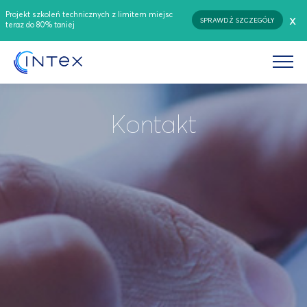
Projekt szkoleń technicznych z limitem miejsc
x
SPRAWDŹ SZCZEGÓŁY
teraz do 80% taniej
Kontakt