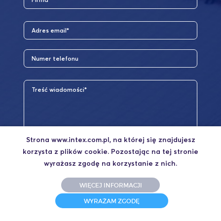
Strona www.intex.com.pl, na której się znajdujesz
korzysta z plików cookie. Pozostając na tej stronie
wyrażasz zgodę na korzystanie z nich.
WIĘCEJ INFORMACJI
Wyrażam zgodę na przetwarzanie moich danych
osobowych przez „INTEX” SPÓŁKA Z O. O. -
WYRAŻAM ZGODĘ
administratora danych osobowych - w celu
kontaktowania się z serwisem www.intex.com.pl.
Podanie danych osobowych jest dobrowolne. Osobie,
której dane dotyczą przysługuje prawo wglądu do