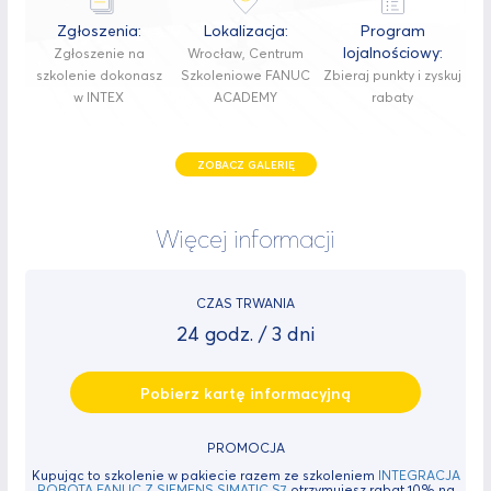
Zgłoszenia:
Lokalizacja:
Program
lojalnościowy:
Zgłoszenie na
Wrocław, Centrum
szkolenie dokonasz
Szkoleniowe FANUC
Zbieraj punkty i zyskuj
w INTEX
ACADEMY
rabaty
ZOBACZ GALERIĘ
Więcej informacji
CZAS TRWANIA
24 godz. / 3 dni
Pobierz kartę informacyjną
PROMOCJA
Kupując to szkolenie w pakiecie razem ze szkoleniem
INTEGRACJA
ROBOTA FANUC Z SIEMENS SIMATIC S7
otrzymujesz rabat 10% na