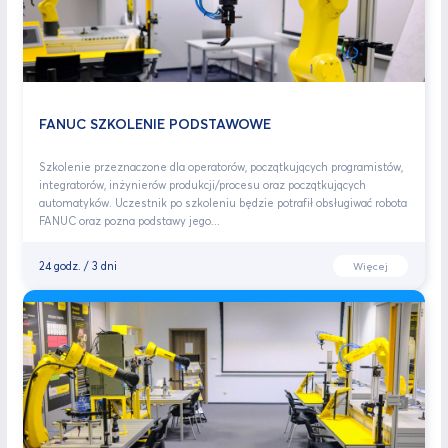
FANUC SZKOLENIE PODSTAWOWE
Szkolenie przeznaczone dla operatorów, początkujących programistów,
integratorów, inżynierów produkcji/procesu oraz początkujących
automatyków. Uczestnik po szkoleniu będzie potrafił obsługiwać robota
FANUC oraz pozna podstawy jego...
24 godz. / 3 dni
Więcej