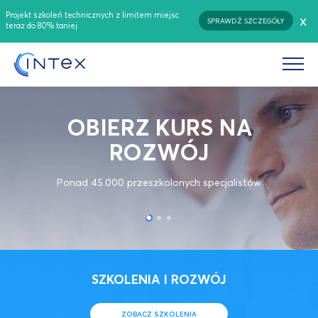
Projekt szkoleń technicznych z limitem miejsc
x
SPRAWDŹ SZCZEGÓŁY
teraz do 80% taniej
Kategoria:
Czas trwania:
godz. /
dni
OBIERZ KURS NA
Termin:
ROZWÓJ
Ponad 45.000 przeszkolonych specjalistów
ZOBACZ CAŁY OPIS
SZKOLENIA I ROZWÓJ
ZOBACZ SZKOLENIA