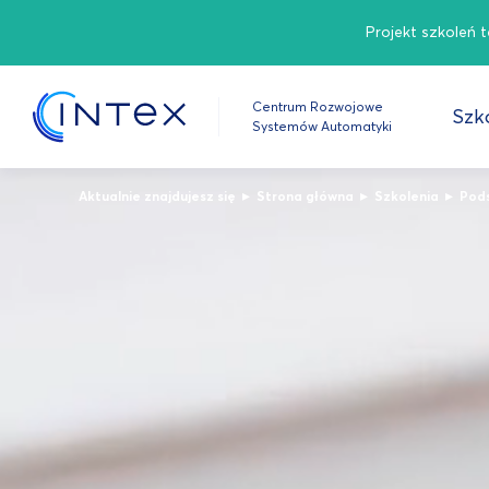
Projekt szkoleń 
Centrum Rozwojowe
Szko
Systemów Automatyki
▸
▸
▸
Aktualnie znajdujesz się
Strona główna
Szkolenia
Pods