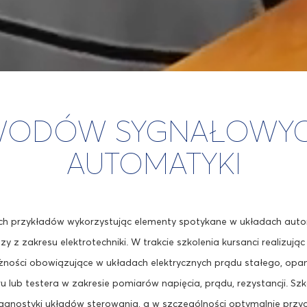
WODÓW SYGNAŁOWYC
AUTOMATYKI
nych przykładów wykorzystując elementy spotykane w układach aut
 z zakresu elektrotechniki. W trakcie szkolenia kursanci realizują
ności obowiązujące w układach elektrycznych prądu stałego, op
u lub testera w zakresie pomiarów napięcia, prądu, rezystancji. Sz
agnostyki układów sterowania, a w szczególności optymalnie przy