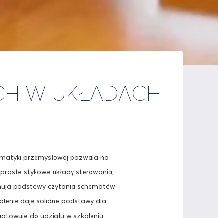
H W UKŁADACH
omatyki przemysłowej pozwala na
c proste stykowe układy sterowania,
anują podstawy czytania schematów
kolenie daje solidne podstawy dla
gotowuje do udziału w szkoleniu