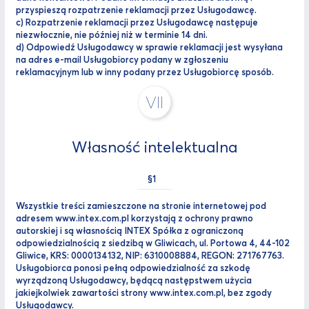
przyspieszą rozpatrzenie reklamacji przez Usługodawcę.
c) Rozpatrzenie reklamacji przez Usługodawcę następuje
niezwłocznie, nie później niż w terminie 14 dni.
d) Odpowiedź Usługodawcy w sprawie reklamacji jest wysyłana
na adres e-mail Usługobiorcy podany w zgłoszeniu
reklamacyjnym lub w inny podany przez Usługobiorcę sposób.
VII
Własność intelektualna
Wszystkie treści zamieszczone na stronie internetowej pod
adresem www.intex.com.pl korzystają z ochrony prawno
autorskiej i są własnością INTEX Spółka z ograniczoną
odpowiedzialnością z siedzibą w Gliwicach, ul. Portowa 4, 44-102
Gliwice, KRS: 0000134132, NIP: 6310008884, REGON: 271767763.
Usługobiorca ponosi pełną odpowiedzialność za szkodę
wyrządzoną Usługodawcy, będącą następstwem użycia
jakiejkolwiek zawartości strony www.intex.com.pl, bez zgody
Usługodawcy.