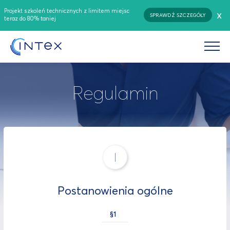
Projekt szkoleń technicznych z limitem miejsc
x
SPRAWDŹ SZCZEGÓŁY
teraz do 80% taniej
Regulamin
I
Postanowienia ogólne