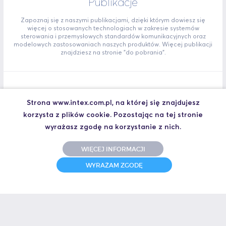
Publikacje
Zapoznaj się z naszymi publikacjami, dzięki którym dowiesz się
więcej o stosowanych technologiach w zakresie systemów
sterowania i przemysłowych standardów komunikacyjnych oraz
modelowych zastosowaniach naszych produktów. Więcej publikacji
znajdziesz na stronie "do pobrania".
Skuteczna diagnostyka i zwiększanie niezawodności
Strona www.intex.com.pl, na której się znajdujesz
sieci PROFIBUS DP
korzysta z plików cookie. Pozostając na tej stronie
Celem artykułu jest przedstawienie narzędzi pozwalających na
wyrażasz zgodę na korzystanie z nich.
szybką i skuteczną lokalizację przyczyn nieprawidłowego
funkcjonowania sieci PROFIBUS, a także możliwości działań
prewencyjnych.
WIĘCEJ INFORMACJI
Skuteczna_diagnostyka_i_zwiekszanie_niezawodnosci_sieci_PROFI
WYRAŻAM ZGODĘ
BUS_DP.pdf
PROFIsafe – rozwiązanie dla zintegrowanych systemów