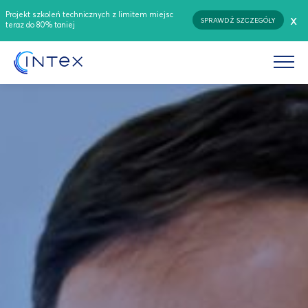
Projekt szkoleń technicznych z limitem miejsc
x
SPRAWDŹ SZCZEGÓŁY
teraz do 80% taniej