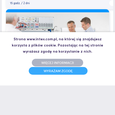
15 godz. / 2 dni
Strona www.intex.com.pl, na której się znajdujesz
korzysta z plików cookie. Pozostając na tej stronie
wyrażasz zgodę na korzystanie z nich.
ELEKTROHYDRAULIKA
WIĘCEJ INFORMACJI
WYRAŻAM ZGODĘ
Kurs dogłębnie omawia zagadnienia sterowania elektrycznego w
układach hydrauliki siłowej. Uczestnicy zostają zaznajomieni z
podstawami elektrotechniki, poznają budowę i zasadę działania
elementów hydraulicznych ze...
15 godz. / 2 dni
Więcej