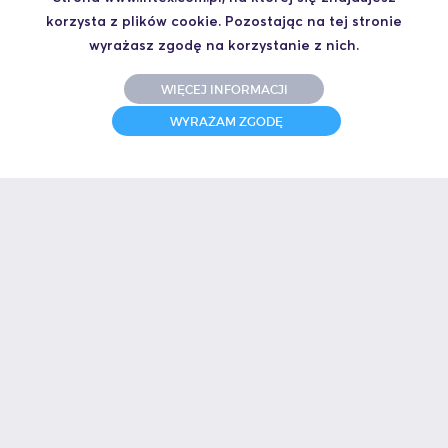
korzysta z plików cookie. Pozostając na tej stronie
wyrażasz zgodę na korzystanie z nich.
31 I 10 I 2025
Świetne szkolenie i jeszcze lepszy prowadzący.
WIĘCEJ INFORMACJI
Polecam
WYRAŻAM ZGODĘ
Jakub,
UCZESTNIK SZKOLENIA ZAAWANSOWANY S7
30 I 10 I 2025
Jedno z lepiej prowadzonych szkoleń pod względem
merytorycznym, jak i wykorzystanie języka SCL w budowie od
zera pełnego układu automatyki w zakresie pracy, awarii i
diagnostyki.
David, Zastępca Kierownika Działu Elektroenergetycznego
UCZESTNIK SZKOLENIA SCL PODSTAWOWY TIA