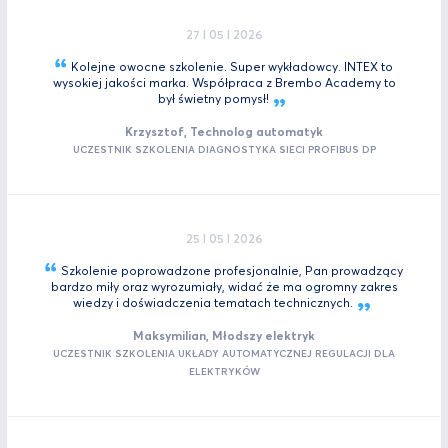
27 I 05 I 2026
Kolejne owocne szkolenie. Super wykładowcy. INTEX to
wysokiej jakości marka. Współpraca z Brembo Academy to
był świetny
pomysł!
Krzysztof, Technolog automatyk
UCZESTNIK SZKOLENIA DIAGNOSTYKA SIECI PROFIBUS DP
25 I 05 I 2026
Szkolenie poprowadzone profesjonalnie, Pan prowadzący
bardzo miły oraz wyrozumiały, widać że ma ogromny zakres
wiedzy i doświadczenia tematach
technicznych.
Maksymilian, Młodszy elektryk
UCZESTNIK SZKOLENIA UKŁADY AUTOMATYCZNEJ REGULACJI DLA
ELEKTRYKÓW