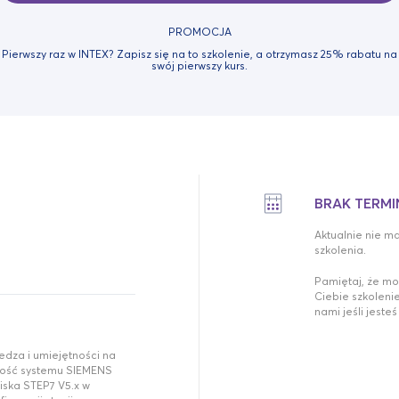
PROMOCJA
Pierwszy raz w INTEX? Zapisz się na to szkolenie, a otrzymasz 25% rabatu na
swój pierwszy kurs.
BRAK TERM
Aktualnie nie m
szkolenia.
Pamiętaj, że m
Ciebie szkolenie
nami jeśli jest
dza i umiejętności na
mość systemu SIEMENS
iska STEP7 V5.x w