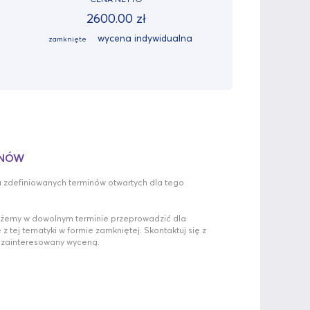
2600.00 zł
wycena indywidualna
zamknięte
INÓW
a zdefiniowanych terminów otwartych dla tego
ożemy w dowolnym terminie przeprowadzić dla
 z tej tematyki w formie zamkniętej. Skontaktuj się z
eś zainteresowany wyceną.