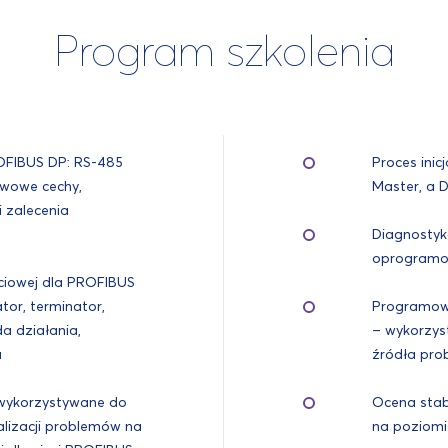
Program szkolenia
ROFIBUS DP: RS-485
Proces inic
wowe cechy,
Master, a 
 zalecenia
Diagnostyk
oprogramo
eciowej dla PROFIBUS
tor, terminator,
Programow
a działania,
– wykorzyst
a
źródła pro
wykorzystywane do
Ocena stab
kalizacji problemów na
na poziomi