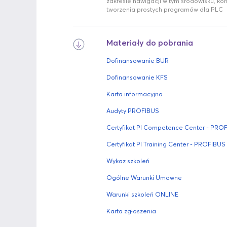
zakresie nawigacji w tym środowisku, konf
tworzenia prostych programów dla PLC
Materiały do pobrania
Dofinansowanie BUR
Dofinansowanie KFS
Karta informacyjna
Audyty PROFIBUS
Certyfikat PI Competence Center - PRO
Certyfikat PI Training Center - PROFIBUS
Wykaz szkoleń
Ogólne Warunki Umowne
Warunki szkoleń ONLINE
Karta zgłoszenia