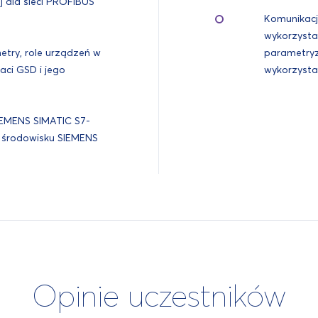
j dla sieci PROFIBUS
Komunikacj
wykorzyst
try, role urządzeń w
parametryz
aci GSD i jego
wykorzysta
IEMENS SIMATIC S7-
 środowisku SIEMENS
Opinie uczestników