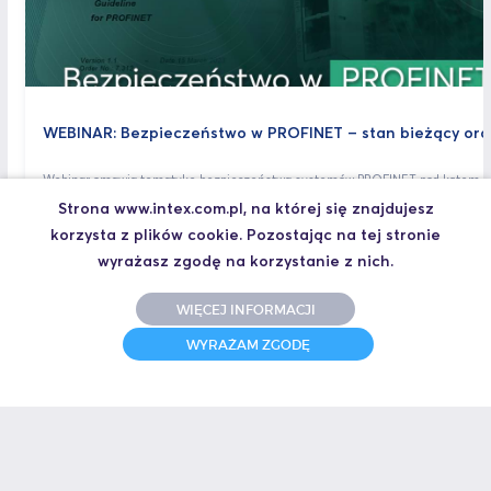
WEBINAR: Bezpieczeństwo w PROFINET – stan bieżący or
Webinar omawia tematykę bezpieczeństwa systemów PROFINET pod kątem wła
funkcjonalności wspierających bezpieczeństwo tych systemów, a także wytyczn
Strona www.intex.com.pl, na której się znajdujesz
budowy systemów PROFINET
korzysta z plików cookie. Pozostając na tej stronie
wyrażasz zgodę na korzystanie z nich.
WIĘCEJ INFORMACJI
WYRAŻAM ZGODĘ