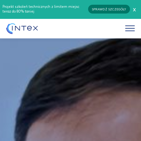
Projekt szkoleń technicznych z limitem miejsc
x
SPRAWDŹ SZCZEGÓŁY
teraz do 80% taniej