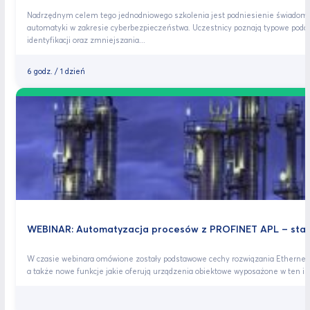
Nadrzędnym celem tego jednodniowego szkolenia jest podniesienie świado
automatyki w zakresie cyberbezpieczeństwa. Uczestnicy poznają typowe poda
identyfikacji oraz zmniejszania...
6 godz. / 1 dzień
WEBINAR: Automatyzacja procesów z PROFINET APL – sta
W czasie webinara omówione zostały podstawowe cechy rozwiązania Ethernet
a także nowe funkcje jakie oferują urządzenia obiektowe wyposażone w ten int