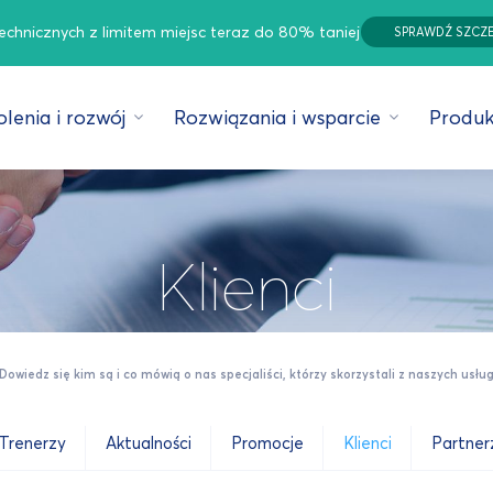
technicznych z limitem miejsc teraz do 80% taniej
SPRAWDŹ SZCZ
lenia i rozwój
Rozwiązania i wsparcie
Produk
Klienci
Dowiedz się kim są i co mówią o nas specjaliści, którzy skorzystali z naszych usłu
Trenerzy
Aktualności
Promocje
Klienci
Partner