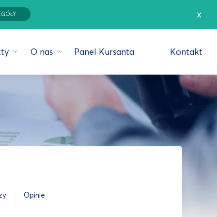
x
EGÓŁY
ty
O nas
Panel Kursanta
Kontakt
g
zy
Opinie