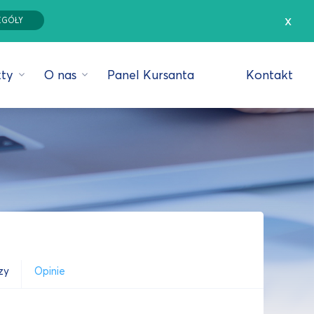
x
EGÓŁY
ty
O nas
Panel Kursanta
Kontakt
zy
Opinie