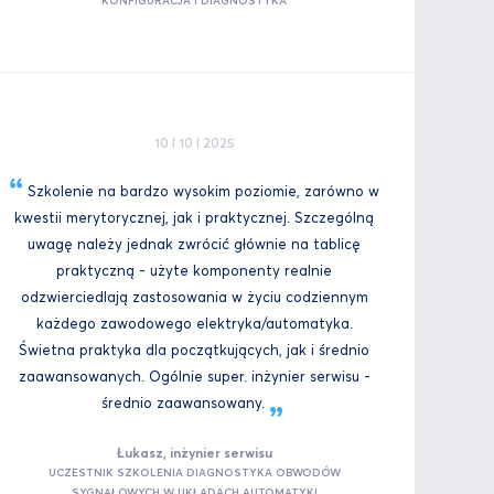
KONFIGURACJA I DIAGNOSTYKA
10 I 10 I 2025
Szkolenie na bardzo wysokim poziomie, zarówno w
kwestii merytorycznej, jak i praktycznej. Szczególną
uwagę należy jednak zwrócić głównie na tablicę
praktyczną - użyte komponenty realnie
odzwierciedlają zastosowania w życiu codziennym
każdego zawodowego elektryka/automatyka.
Świetna praktyka dla początkujących, jak i średnio
zaawansowanych. Ogólnie super. inżynier serwisu -
średnio
zaawansowany.
Łukasz, inżynier serwisu
UCZESTNIK SZKOLENIA DIAGNOSTYKA OBWODÓW
SYGNAŁOWYCH W UKŁADACH AUTOMATYKI