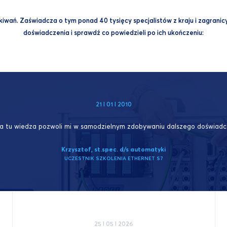
wań. Zaświadcza o tym ponad 40 tysięcy specjalistów z kraju i zagranicy,
doświadczenia i sprawdź co powiedzieli po ich ukończeniu:
21 I 01 I 2010
a tu wiedza pozwoli mi w samodzielnym zdobywaniu dalszego doświadc
Krzysztof, st.spec. d/s automatyki
UCZESTNIK SZKOLENIA ETHERNET S7
25 I 05 I 2026