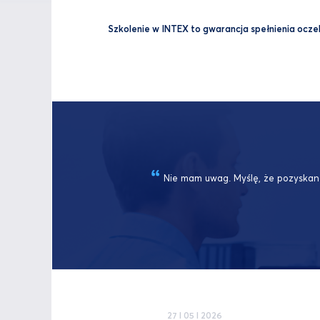
Szkolenie w INTEX to gwarancja spełnienia oczeki
Nie mam uwag. Myślę, że pozyskan
27 I 05 I 2026