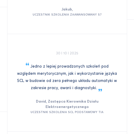
Jakub,
UCZESTNIK SZKOLENIA ZAAWANSOWANY S7
30 I 10 I 2025
Jedno z lepiej prowadzonych szkoleń pod
względem merytorycznym, jak i wykorzystanie języka
SCL w budowie od zera pełnego układu automatyki w
zakresie pracy, awarii i
diagnostyki.
David, Zastępca Kierownika Działu
Elektroenergetycznego
UCZESTNIK SZKOLENIA SCL PODSTAWOWY TIA