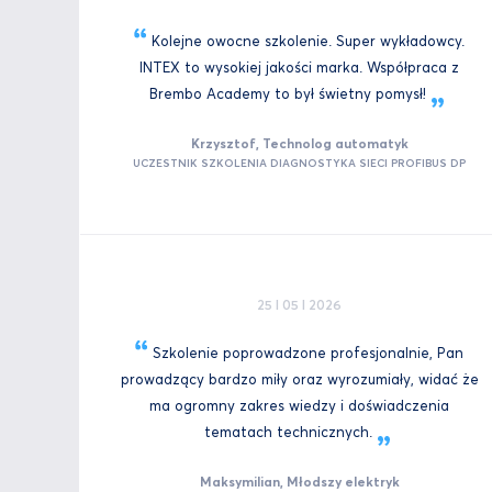
Kolejne owocne szkolenie. Super wykładowcy.
INTEX to wysokiej jakości marka. Współpraca z
Brembo Academy to był świetny
pomysł!
Krzysztof, Technolog automatyk
UCZESTNIK SZKOLENIA DIAGNOSTYKA SIECI PROFIBUS DP
25 I 05 I 2026
Szkolenie poprowadzone profesjonalnie, Pan
prowadzący bardzo miły oraz wyrozumiały, widać że
ma ogromny zakres wiedzy i doświadczenia
tematach
technicznych.
Maksymilian, Młodszy elektryk