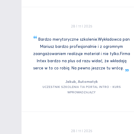
28 I 11 I 2025
Bardzo merytoryczne szkolenie.Wykładowca pan
Mariusz bardzo profesjonalnie i z ogromnym
zaangażowaniem realizuje materiał i nie tylko.Firma
Intex bardzo na plus od razu widać, że wkładają
serce w to co robią. Na pewno jeszcze tu
wrócę.
Jakub, Automatyk
UCZESTNIK SZKOLENIA TIA PORTAL INTRO - KURS
WPROWADZAJĄCY
28 I 11 I 2025