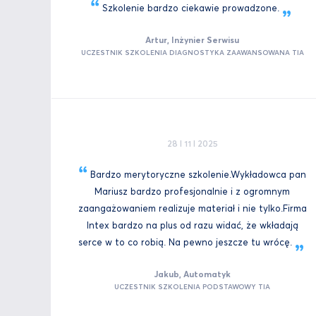
Szkolenie bardzo ciekawie
prowadzone.
Artur, Inżynier Serwisu
UCZESTNIK SZKOLENIA DIAGNOSTYKA ZAAWANSOWANA TIA
28 I 11 I 2025
Bardzo merytoryczne szkolenie.Wykładowca pan
Mariusz bardzo profesjonalnie i z ogromnym
zaangażowaniem realizuje materiał i nie tylko.Firma
Intex bardzo na plus od razu widać, że wkładają
serce w to co robią. Na pewno jeszcze tu
wrócę.
Jakub, Automatyk
UCZESTNIK SZKOLENIA PODSTAWOWY TIA