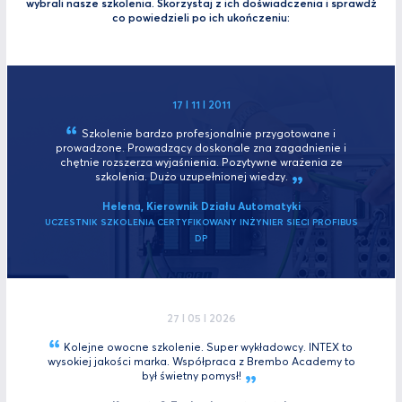
wybrali nasze szkolenia. Skorzystaj z ich doświadczenia i sprawdź
co powiedzieli po ich ukończeniu:
17 I 11 I 2011
Szkolenie bardzo profesjonalnie przygotowane i
prowadzone. Prowadzący doskonale zna zagadnienie i
chętnie rozszerza wyjaśnienia. Pozytywne wrażenia ze
szkolenia. Dużo uzupełnionej
wiedzy.
Helena, Kierownik Działu Automatyki
UCZESTNIK SZKOLENIA CERTYFIKOWANY INŻYNIER SIECI PROFIBUS
DP
27 I 05 I 2026
Kolejne owocne szkolenie. Super wykładowcy. INTEX to
wysokiej jakości marka. Współpraca z Brembo Academy to
był świetny
pomysł!