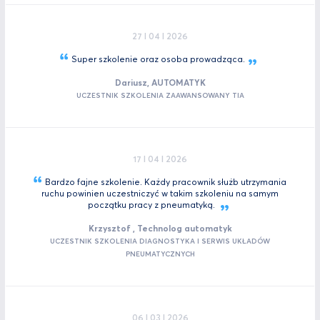
27 I 04 I 2026
Super szkolenie oraz osoba
prowadząca.
Dariusz, AUTOMATYK
UCZESTNIK SZKOLENIA ZAAWANSOWANY TIA
17 I 04 I 2026
Bardzo fajne szkolenie. Każdy pracownik służb utrzymania
ruchu powinien uczestniczyć w takim szkoleniu na samym
początku pracy z
pneumatyką.
Krzysztof , Technolog automatyk
UCZESTNIK SZKOLENIA DIAGNOSTYKA I SERWIS UKŁADÓW
PNEUMATYCZNYCH
06 I 03 I 2026