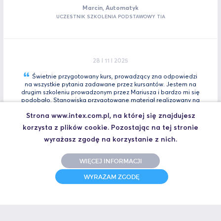
Marcin, Automatyk
UCZESTNIK SZKOLENIA PODSTAWOWY TIA
28 I 11 I 2025
Świetnie przygotowany kurs, prowadzący zna odpowiedzi
na wszystkie pytania zadawane przez kursantów. Jestem na
drugim szkoleniu prowadzonym przez Mariusza i bardzo mi się
podobało. Stanowiska przygotowane materiał realizowany na
bieżącą. Polecam kazdemu na pewno wybiorę się jeszcze na
Strona www.intex.com.pl, na której się znajdujesz
Tia
Zaawansowany.
korzysta z plików cookie. Pozostając na tej stronie
Marcin, Automatyk
wyrażasz zgodę na korzystanie z nich.
UCZESTNIK SZKOLENIA TIA PORTAL INTRO - KURS WPROWADZAJĄCY
WIĘCEJ INFORMACJI
WYRAŻAM ZGODĘ
31 I 10 I 2025
Świetne szkolenie i jeszcze lepszy prowadzący.
Polecam