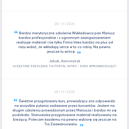
28 I 11 I 2025
Bardzo merytoryczne szkolenie.Wykładowca pan Mariusz
bardzo profesjonalnie i z ogromnym zaangażowaniem
realizuje materiał i nie tylko.Firma Intex bardzo na plus od
razu widać, że wkładają serce w to co robią. Na pewno
jeszcze tu
wrócę.
Jakub, Automatyk
UCZESTNIK SZKOLENIA TIA PORTAL INTRO - KURS WPROWADZAJĄCY
28 I 11 I 2025
Świetnie przygotowany kurs, prowadzący zna odpowiedzi
na wszystkie pytania zadawane przez kursantów. Jestem na
drugim szkoleniu prowadzonym przez Mariusza i bardzo mi się
podobało. Stanowiska przygotowane materiał realizowany na
bieżącą. Polecam kazdemu na pewno wybiorę się jeszcze na
Tia
Zaawansowany.