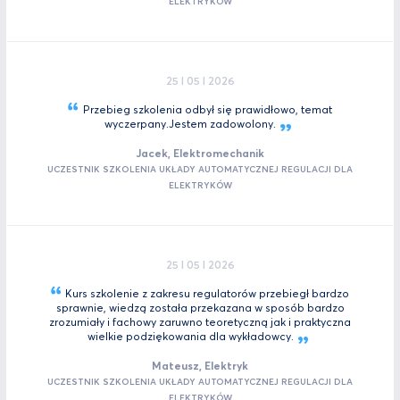
ELEKTRYKÓW
25 I 05 I 2026
Przebieg szkolenia odbył się prawidłowo, temat
wyczerpany.Jestem
zadowolony.
Jacek, Elektromechanik
UCZESTNIK SZKOLENIA UKŁADY AUTOMATYCZNEJ REGULACJI DLA
ELEKTRYKÓW
25 I 05 I 2026
Kurs szkolenie z zakresu regulatorów przebiegł bardzo
sprawnie, wiedzą została przekazana w sposób bardzo
zrozumiały i fachowy zaruwno teoretyczną jak i praktyczna
wielkie podziękowania dla
wykładowcy.
Mateusz, Elektryk
UCZESTNIK SZKOLENIA UKŁADY AUTOMATYCZNEJ REGULACJI DLA
ELEKTRYKÓW