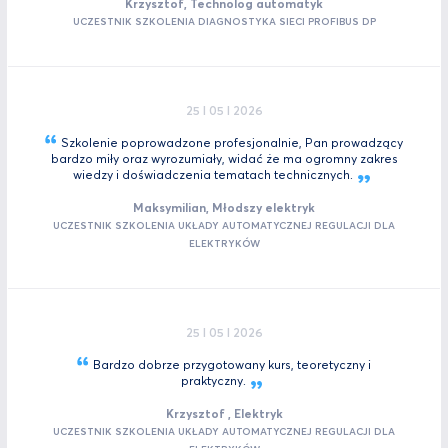
Krzysztof, Technolog automatyk
UCZESTNIK SZKOLENIA DIAGNOSTYKA SIECI PROFIBUS DP
25 I 05 I 2026
Szkolenie poprowadzone profesjonalnie, Pan prowadzący
bardzo miły oraz wyrozumiały, widać że ma ogromny zakres
wiedzy i doświadczenia tematach
technicznych.
Maksymilian, Młodszy elektryk
UCZESTNIK SZKOLENIA UKŁADY AUTOMATYCZNEJ REGULACJI DLA
ELEKTRYKÓW
25 I 05 I 2026
Bardzo dobrze przygotowany kurs, teoretyczny i
praktyczny.
Krzysztof , Elektryk
UCZESTNIK SZKOLENIA UKŁADY AUTOMATYCZNEJ REGULACJI DLA