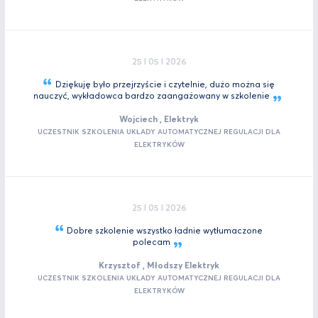
25 I 05 I 2026
Dziękuję było przejrzyście i czytelnie, dużo można się
nauczyć, wykładowca bardzo zaangażowany w
szkolenie
Wojciech , Elektryk
UCZESTNIK SZKOLENIA UKŁADY AUTOMATYCZNEJ REGULACJI DLA
ELEKTRYKÓW
25 I 05 I 2026
Dobre szkolenie wszystko ładnie wytłumaczone
polecam
Krzysztof , Młodszy Elektryk
UCZESTNIK SZKOLENIA UKŁADY AUTOMATYCZNEJ REGULACJI DLA
ELEKTRYKÓW