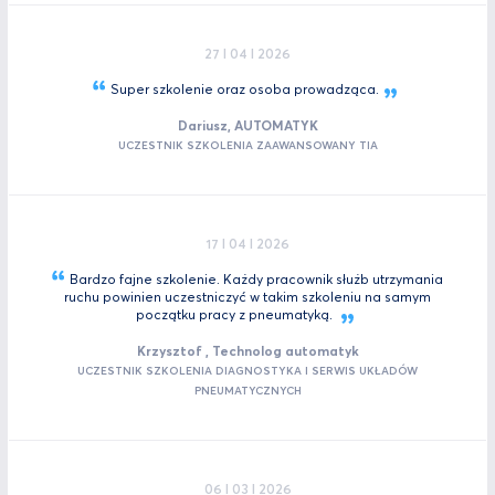
27 I 04 I 2026
Super szkolenie oraz osoba
prowadząca.
Dariusz, AUTOMATYK
UCZESTNIK SZKOLENIA ZAAWANSOWANY TIA
17 I 04 I 2026
Bardzo fajne szkolenie. Każdy pracownik służb utrzymania
ruchu powinien uczestniczyć w takim szkoleniu na samym
początku pracy z
pneumatyką.
Krzysztof , Technolog automatyk
UCZESTNIK SZKOLENIA DIAGNOSTYKA I SERWIS UKŁADÓW
PNEUMATYCZNYCH
06 I 03 I 2026