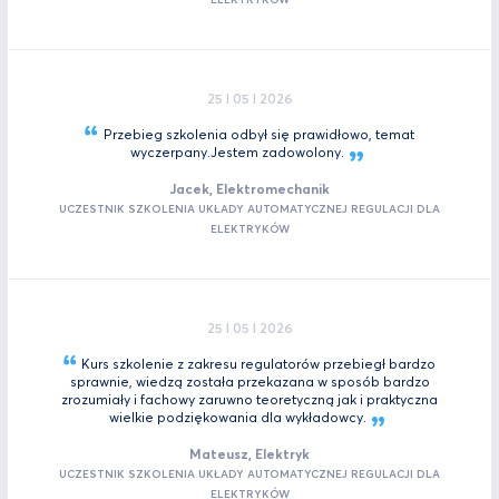
25 I 05 I 2026
Przebieg szkolenia odbył się prawidłowo, temat
wyczerpany.Jestem
zadowolony.
Jacek, Elektromechanik
UCZESTNIK SZKOLENIA UKŁADY AUTOMATYCZNEJ REGULACJI DLA
ELEKTRYKÓW
25 I 05 I 2026
Kurs szkolenie z zakresu regulatorów przebiegł bardzo
sprawnie, wiedzą została przekazana w sposób bardzo
zrozumiały i fachowy zaruwno teoretyczną jak i praktyczna
wielkie podziękowania dla
wykładowcy.
Mateusz, Elektryk
UCZESTNIK SZKOLENIA UKŁADY AUTOMATYCZNEJ REGULACJI DLA
ELEKTRYKÓW