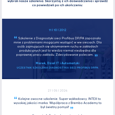
wybrali nasze szkolenia. Skorzystaj z ich doświadczenia i sprawdź
co powiedzieli po ich ukończeniu:
11 I 10 I 2012
Szkolenie z Diagnostyki sieci Profibus DP/PA zapoznało
mnie z problemami mogącymi wystąpić w ww sieciach. Dla
osób zajmujących się utrzymaniem ruchu w zakładach
produkcyjnych jest to wiedza niemal niezbędna dla
poprawnej pracy zakładu. Zdecydowanie
polecam.
Marek, Dział IT i Automatyki
UCZESTNIK SZKOLENIA DIAGNOSTYKA SIECI PROFIBUS DP/PA
27 I 05 I 2026
Kolejne owocne szkolenie. Super wykładowcy. INTEX to
wysokiej jakości marka. Współpraca z Brembo Academy to
był świetny
pomysł!