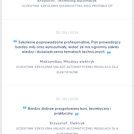
Krzysztof, Technolog automatyk
UCZESTNIK SZKOLENIA DIAGNOSTYKA SIECI PROFIBUS DP
25 I 05 I 2026
Szkolenie poprowadzone profesjonalnie, Pan prowadzący
bardzo miły oraz wyrozumiały, widać że ma ogromny zakres
wiedzy i doświadczenia tematach
technicznych.
Maksymilian, Młodszy elektryk
UCZESTNIK SZKOLENIA UKŁADY AUTOMATYCZNEJ REGULACJI DLA
ELEKTRYKÓW
25 I 05 I 2026
Bardzo dobrze przygotowany kurs, teoretyczny i
praktyczny.
Krzysztof , Elektryk
UCZESTNIK SZKOLENIA UKŁADY AUTOMATYCZNEJ REGULACJI DLA
ELEKTRYKÓW