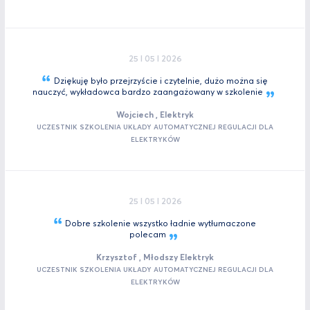
25 I 05 I 2026
Dziękuję było przejrzyście i czytelnie, dużo można się
nauczyć, wykładowca bardzo zaangażowany w
szkolenie
Wojciech , Elektryk
UCZESTNIK SZKOLENIA UKŁADY AUTOMATYCZNEJ REGULACJI DLA
ELEKTRYKÓW
25 I 05 I 2026
Dobre szkolenie wszystko ładnie wytłumaczone
polecam
Krzysztof , Młodszy Elektryk
UCZESTNIK SZKOLENIA UKŁADY AUTOMATYCZNEJ REGULACJI DLA
ELEKTRYKÓW