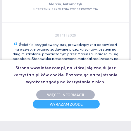
Marcin, Automatyk
UCZESTNIK SZKOLENIA PODSTAWOWY TIA
28 I 11 I 2025
Świetnie przygotowany kurs, prowadzący zna odpowiedzi
na wszystkie pytania zadawane przez kursantów. Jestem na
drugim szkoleniu prowadzonym przez Mariusza i bardzo mi się
podobało. Stanowiska przygotowane materiał realizowany na
bieżącą. Polecam kazdemu na pewno wybiorę się jeszcze na
Strona www.intex.com.pl, na której się znajdujesz
Tia
Zaawansowany.
korzysta z plików cookie. Pozostając na tej stronie
Marcin, Automatyk
wyrażasz zgodę na korzystanie z nich.
UCZESTNIK SZKOLENIA TIA PORTAL INTRO - KURS WPROWADZAJĄCY
WIĘCEJ INFORMACJI
WYRAŻAM ZGODĘ
31 I 10 I 2025
Świetne szkolenie i jeszcze lepszy prowadzący.
Polecam