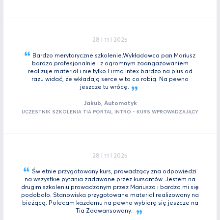
28 I 11 I 2025
Bardzo merytoryczne szkolenie.Wykładowca pan Mariusz
bardzo profesjonalnie i z ogromnym zaangażowaniem
realizuje materiał i nie tylko.Firma Intex bardzo na plus od
razu widać, że wkładają serce w to co robią. Na pewno
jeszcze tu
wrócę.
Jakub, Automatyk
UCZESTNIK SZKOLENIA TIA PORTAL INTRO - KURS WPROWADZAJĄCY
28 I 11 I 2025
Świetnie przygotowany kurs, prowadzący zna odpowiedzi
na wszystkie pytania zadawane przez kursantów. Jestem na
drugim szkoleniu prowadzonym przez Mariusza i bardzo mi się
podobało. Stanowiska przygotowane materiał realizowany na
bieżącą. Polecam kazdemu na pewno wybiorę się jeszcze na
Tia
Zaawansowany.