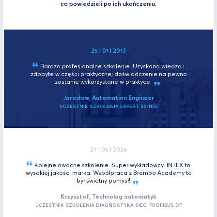
co powiedzieli po ich ukończeniu:
25 I 01 I 2013
Bardzo profesjonalne szkolenie. Uzyskana wiedza i
zdobyte w części praktycznej doświadczenie na pewno
zostanie wykorzystane w
praktyce.
Jarosław, Automation Engineer
UCZESTNIK SZKOLENIA EXPERT S5-115U
27 I 05 I 2026
Kolejne owocne szkolenie. Super wykładowcy. INTEX to
wysokiej jakości marka. Współpraca z Brembo Academy to
był świetny
pomysł!
Krzysztof, Technolog automatyk
UCZESTNIK SZKOLENIA DIAGNOSTYKA SIECI PROFIBUS DP