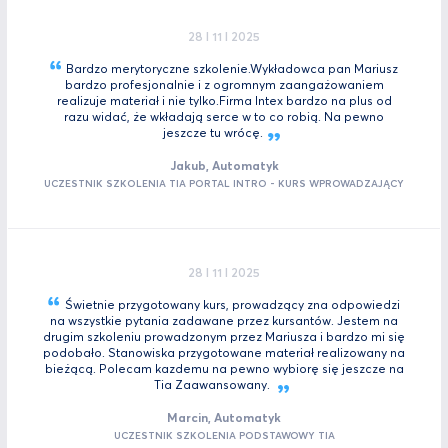
28 I 11 I 2025
Bardzo merytoryczne szkolenie.Wykładowca pan Mariusz
bardzo profesjonalnie i z ogromnym zaangażowaniem
realizuje materiał i nie tylko.Firma Intex bardzo na plus od
razu widać, że wkładają serce w to co robią. Na pewno
jeszcze tu
wrócę.
Jakub, Automatyk
UCZESTNIK SZKOLENIA TIA PORTAL INTRO - KURS WPROWADZAJĄCY
28 I 11 I 2025
Świetnie przygotowany kurs, prowadzący zna odpowiedzi
na wszystkie pytania zadawane przez kursantów. Jestem na
drugim szkoleniu prowadzonym przez Mariusza i bardzo mi się
podobało. Stanowiska przygotowane materiał realizowany na
bieżącą. Polecam kazdemu na pewno wybiorę się jeszcze na
Tia
Zaawansowany.
Marcin, Automatyk
UCZESTNIK SZKOLENIA PODSTAWOWY TIA