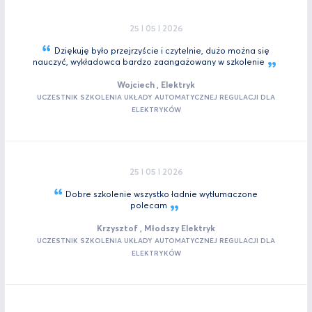
25 I 05 I 2026
Dziękuję było przejrzyście i czytelnie, dużo można się
nauczyć, wykładowca bardzo zaangażowany w
szkolenie
Wojciech , Elektryk
UCZESTNIK SZKOLENIA UKŁADY AUTOMATYCZNEJ REGULACJI DLA
ELEKTRYKÓW
25 I 05 I 2026
Dobre szkolenie wszystko ładnie wytłumaczone
polecam
Krzysztof , Młodszy Elektryk
UCZESTNIK SZKOLENIA UKŁADY AUTOMATYCZNEJ REGULACJI DLA
ELEKTRYKÓW