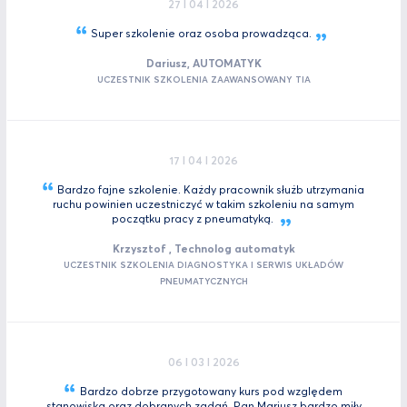
27 I 04 I 2026
Super szkolenie oraz osoba
prowadząca.
Dariusz, AUTOMATYK
UCZESTNIK SZKOLENIA ZAAWANSOWANY TIA
17 I 04 I 2026
Bardzo fajne szkolenie. Każdy pracownik służb utrzymania
ruchu powinien uczestniczyć w takim szkoleniu na samym
początku pracy z
pneumatyką.
Krzysztof , Technolog automatyk
UCZESTNIK SZKOLENIA DIAGNOSTYKA I SERWIS UKŁADÓW
PNEUMATYCZNYCH
06 I 03 I 2026
Bardzo dobrze przygotowany kurs pod względem
stanowiska oraz dobranych zadań. Pan Mariusz bardzo miły