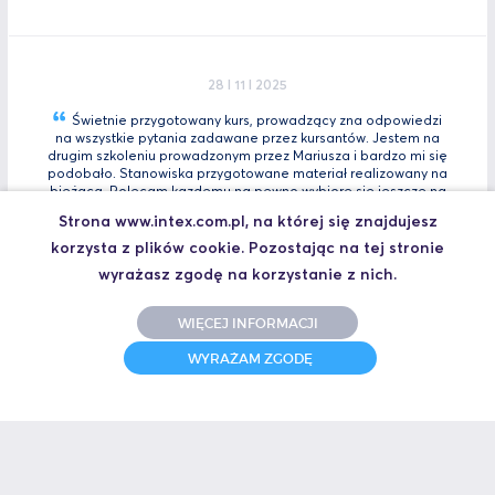
28 I 11 I 2025
Świetnie przygotowany kurs, prowadzący zna odpowiedzi
na wszystkie pytania zadawane przez kursantów. Jestem na
drugim szkoleniu prowadzonym przez Mariusza i bardzo mi się
podobało. Stanowiska przygotowane materiał realizowany na
bieżącą. Polecam kazdemu na pewno wybiorę się jeszcze na
Tia
Zaawansowany.
Strona www.intex.com.pl, na której się znajdujesz
Marcin, Automatyk
korzysta z plików cookie. Pozostając na tej stronie
UCZESTNIK SZKOLENIA TIA PORTAL INTRO - KURS WPROWADZAJĄCY
wyrażasz zgodę na korzystanie z nich.
WIĘCEJ INFORMACJI
WYRAŻAM ZGODĘ
31 I 10 I 2025
Świetne szkolenie i jeszcze lepszy prowadzący.
Polecam
Jakub,
UCZESTNIK SZKOLENIA ZAAWANSOWANY S7