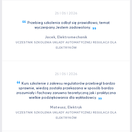
25 I 05 I 2026
Przebieg szkolenia odbył się prawidłowo, temat
wyczerpany.Jestem
zadowolony.
Jacek, Elektromechanik
UCZESTNIK SZKOLENIA UKŁADY AUTOMATYCZNEJ REGULACJI DLA
ELEKTRYKÓW
25 I 05 I 2026
Kurs szkolenie z zakresu regulatorów przebiegł bardzo
sprawnie, wiedzą została przekazana w sposób bardzo
zrozumiały i fachowy zaruwno teoretyczną jak i praktyczna
wielkie podziękowania dla
wykładowcy.
Mateusz, Elektryk
UCZESTNIK SZKOLENIA UKŁADY AUTOMATYCZNEJ REGULACJI DLA
ELEKTRYKÓW