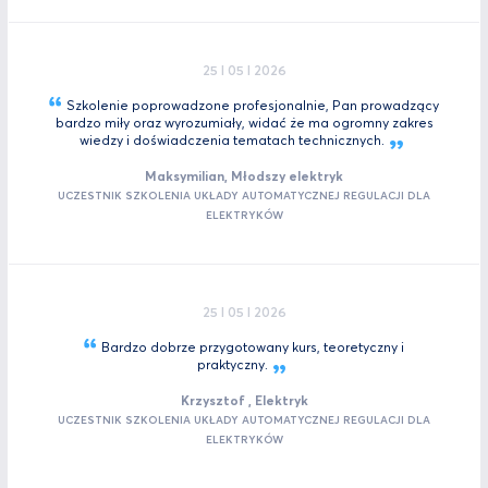
25 I 05 I 2026
Szkolenie poprowadzone profesjonalnie, Pan prowadzący
bardzo miły oraz wyrozumiały, widać że ma ogromny zakres
wiedzy i doświadczenia tematach
technicznych.
Maksymilian, Młodszy elektryk
UCZESTNIK SZKOLENIA UKŁADY AUTOMATYCZNEJ REGULACJI DLA
ELEKTRYKÓW
25 I 05 I 2026
Bardzo dobrze przygotowany kurs, teoretyczny i
praktyczny.
Krzysztof , Elektryk
UCZESTNIK SZKOLENIA UKŁADY AUTOMATYCZNEJ REGULACJI DLA
ELEKTRYKÓW