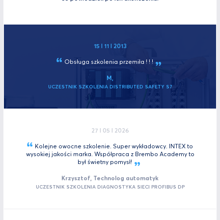
15 I 11 I 2013
Obsługa szkolenia
przemiła ! ! !
M,
UCZESTNIK SZKOLENIA DISTRIBUTED SAFETY S7
27 I 05 I 2026
Kolejne owocne szkolenie. Super wykładowcy. INTEX to
wysokiej jakości marka. Współpraca z Brembo Academy to
był świetny
pomysł!
Krzysztof, Technolog automatyk
UCZESTNIK SZKOLENIA DIAGNOSTYKA SIECI PROFIBUS DP