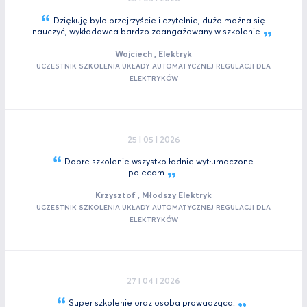
Dziękuję było przejrzyście i czytelnie, dużo można się
nauczyć, wykładowca bardzo zaangażowany w
szkolenie
Wojciech , Elektryk
UCZESTNIK SZKOLENIA UKŁADY AUTOMATYCZNEJ REGULACJI DLA
ELEKTRYKÓW
25 I 05 I 2026
Dobre szkolenie wszystko ładnie wytłumaczone
polecam
Krzysztof , Młodszy Elektryk
UCZESTNIK SZKOLENIA UKŁADY AUTOMATYCZNEJ REGULACJI DLA
ELEKTRYKÓW
27 I 04 I 2026
Super szkolenie oraz osoba
prowadząca.