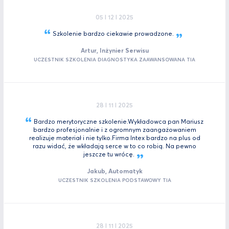
05 I 12 I 2025
Szkolenie bardzo ciekawie
prowadzone.
Artur, Inżynier Serwisu
UCZESTNIK SZKOLENIA DIAGNOSTYKA ZAAWANSOWANA TIA
28 I 11 I 2025
Bardzo merytoryczne szkolenie.Wykładowca pan Mariusz
bardzo profesjonalnie i z ogromnym zaangażowaniem
realizuje materiał i nie tylko.Firma Intex bardzo na plus od
razu widać, że wkładają serce w to co robią. Na pewno
jeszcze tu
wrócę.
Jakub, Automatyk
UCZESTNIK SZKOLENIA PODSTAWOWY TIA
28 I 11 I 2025