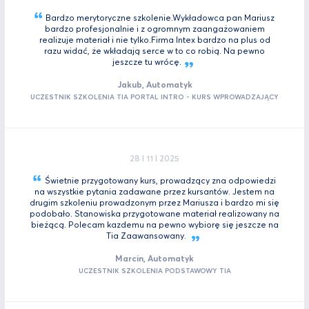
Bardzo merytoryczne szkolenie.Wykładowca pan Mariusz
bardzo profesjonalnie i z ogromnym zaangażowaniem
realizuje materiał i nie tylko.Firma Intex bardzo na plus od
razu widać, że wkładają serce w to co robią. Na pewno
jeszcze tu
wrócę.
Jakub, Automatyk
UCZESTNIK SZKOLENIA TIA PORTAL INTRO - KURS WPROWADZAJĄCY
28 I 11 I 2025
Świetnie przygotowany kurs, prowadzący zna odpowiedzi
na wszystkie pytania zadawane przez kursantów. Jestem na
drugim szkoleniu prowadzonym przez Mariusza i bardzo mi się
podobało. Stanowiska przygotowane materiał realizowany na
bieżącą. Polecam kazdemu na pewno wybiorę się jeszcze na
Tia
Zaawansowany.
Marcin, Automatyk
UCZESTNIK SZKOLENIA PODSTAWOWY TIA