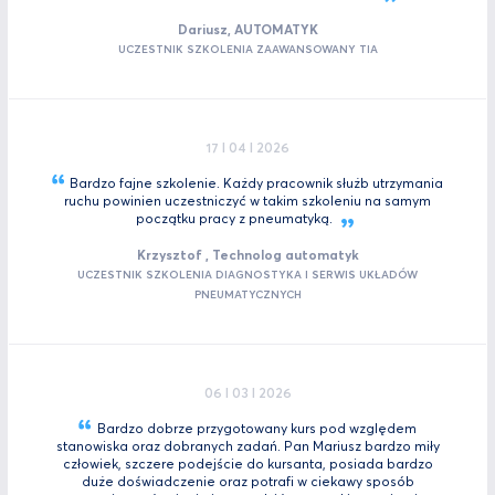
Dariusz, AUTOMATYK
UCZESTNIK SZKOLENIA ZAAWANSOWANY TIA
17 I 04 I 2026
Bardzo fajne szkolenie. Każdy pracownik służb utrzymania
ruchu powinien uczestniczyć w takim szkoleniu na samym
początku pracy z
pneumatyką.
Krzysztof , Technolog automatyk
UCZESTNIK SZKOLENIA DIAGNOSTYKA I SERWIS UKŁADÓW
PNEUMATYCZNYCH
06 I 03 I 2026
Bardzo dobrze przygotowany kurs pod względem
stanowiska oraz dobranych zadań. Pan Mariusz bardzo miły
człowiek, szczere podejście do kursanta, posiada bardzo
duże doświadczenie oraz potrafi w ciekawy sposób