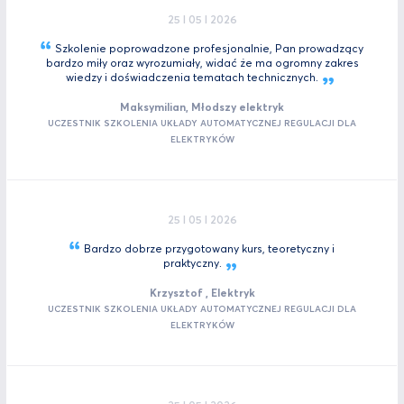
25 I 05 I 2026
Szkolenie poprowadzone profesjonalnie, Pan prowadzący
bardzo miły oraz wyrozumiały, widać że ma ogromny zakres
wiedzy i doświadczenia tematach
technicznych.
Maksymilian, Młodszy elektryk
UCZESTNIK SZKOLENIA UKŁADY AUTOMATYCZNEJ REGULACJI DLA
ELEKTRYKÓW
25 I 05 I 2026
Bardzo dobrze przygotowany kurs, teoretyczny i
praktyczny.
Krzysztof , Elektryk
UCZESTNIK SZKOLENIA UKŁADY AUTOMATYCZNEJ REGULACJI DLA
ELEKTRYKÓW