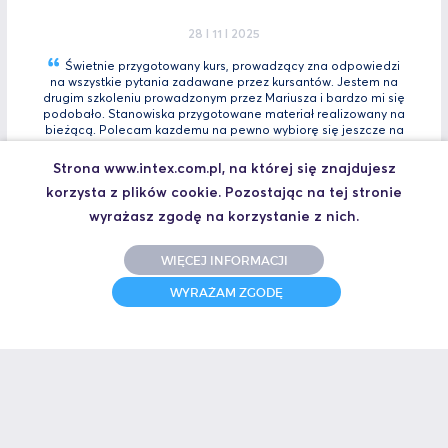
28 I 11 I 2025
Świetnie przygotowany kurs, prowadzący zna odpowiedzi
na wszystkie pytania zadawane przez kursantów. Jestem na
drugim szkoleniu prowadzonym przez Mariusza i bardzo mi się
podobało. Stanowiska przygotowane materiał realizowany na
bieżącą. Polecam kazdemu na pewno wybiorę się jeszcze na
Tia
Zaawansowany.
Strona www.intex.com.pl, na której się znajdujesz
Marcin, Automatyk
korzysta z plików cookie. Pozostając na tej stronie
UCZESTNIK SZKOLENIA TIA PORTAL INTRO - KURS WPROWADZAJĄCY
wyrażasz zgodę na korzystanie z nich.
WIĘCEJ INFORMACJI
31 I 10 I 2025
WYRAŻAM ZGODĘ
Świetne szkolenie i jeszcze lepszy prowadzący.
Polecam
Jakub,
UCZESTNIK SZKOLENIA ZAAWANSOWANY S7