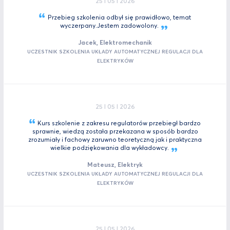
25 I 05 I 2026
Przebieg szkolenia odbył się prawidłowo, temat
wyczerpany.Jestem
zadowolony.
Jacek, Elektromechanik
UCZESTNIK SZKOLENIA UKŁADY AUTOMATYCZNEJ REGULACJI DLA
ELEKTRYKÓW
25 I 05 I 2026
Kurs szkolenie z zakresu regulatorów przebiegł bardzo
sprawnie, wiedzą została przekazana w sposób bardzo
zrozumiały i fachowy zaruwno teoretyczną jak i praktyczna
wielkie podziękowania dla
wykładowcy.
Mateusz, Elektryk
UCZESTNIK SZKOLENIA UKŁADY AUTOMATYCZNEJ REGULACJI DLA
ELEKTRYKÓW
25 I 05 I 2026