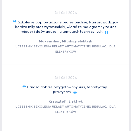
25 I 05 I 2026
Szkolenie poprowadzone profesjonalnie, Pan prowadzący
bardzo miły oraz wyrozumiały, widać że ma ogromny zakres
wiedzy i doświadczenia tematach
technicznych.
Maksymilian, Młodszy elektryk
UCZESTNIK SZKOLENIA UKŁADY AUTOMATYCZNEJ REGULACJI DLA
ELEKTRYKÓW
25 I 05 I 2026
Bardzo dobrze przygotowany kurs, teoretyczny i
praktyczny.
Krzysztof , Elektryk
UCZESTNIK SZKOLENIA UKŁADY AUTOMATYCZNEJ REGULACJI DLA
ELEKTRYKÓW