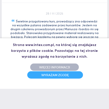
28 I 11 I 2025
Świetnie przygotowany kurs, prowadzący zna odpowiedzi
na wszystkie pytania zadawane przez kursantów. Jestem na
drugim szkoleniu prowadzonym przez Mariusza i bardzo mi się
podobało. Stanowiska przygotowane materiał realizowany na
bieżącą. Polecam kazdemu na pewno wybiorę się jeszcze na
Tia
Zaawansowany.
Strona www.intex.com.pl, na której się znajdujesz
Marcin, Automatyk
korzysta z plików cookie. Pozostając na tej stronie
UCZESTNIK SZKOLENIA TIA PORTAL INTRO - KURS WPROWADZAJĄCY
wyrażasz zgodę na korzystanie z nich.
WIĘCEJ INFORMACJI
31 I 10 I 2025
WYRAŻAM ZGODĘ
Świetne szkolenie i jeszcze lepszy prowadzący.
Polecam
Jakub,
UCZESTNIK SZKOLENIA ZAAWANSOWANY S7