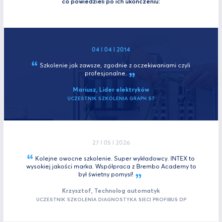
co powiedzieli po ich ukończeniu:
04 I 04 I 2014
Szkolenie jak zawsze, zgodnie z oczekiwaniami czyli
profesjonalne.
Mariusz, Lider elektryków
UCZESTNIK SZKOLENIA GRAPH S7
27 I 05 I 2026
Kolejne owocne szkolenie. Super wykładowcy. INTEX to
wysokiej jakości marka. Współpraca z Brembo Academy to
był świetny
pomysł!
Krzysztof, Technolog automatyk
UCZESTNIK SZKOLENIA DIAGNOSTYKA SIECI PROFIBUS DP