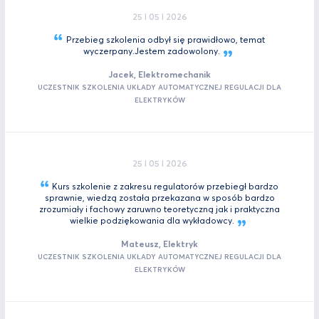
25 I 05 I 2026
Przebieg szkolenia odbył się prawidłowo, temat
wyczerpany.Jestem
zadowolony.
Jacek, Elektromechanik
UCZESTNIK SZKOLENIA UKŁADY AUTOMATYCZNEJ REGULACJI DLA
ELEKTRYKÓW
25 I 05 I 2026
Kurs szkolenie z zakresu regulatorów przebiegł bardzo
sprawnie, wiedzą została przekazana w sposób bardzo
zrozumiały i fachowy zaruwno teoretyczną jak i praktyczna
wielkie podziękowania dla
wykładowcy.
Mateusz, Elektryk
UCZESTNIK SZKOLENIA UKŁADY AUTOMATYCZNEJ REGULACJI DLA
ELEKTRYKÓW