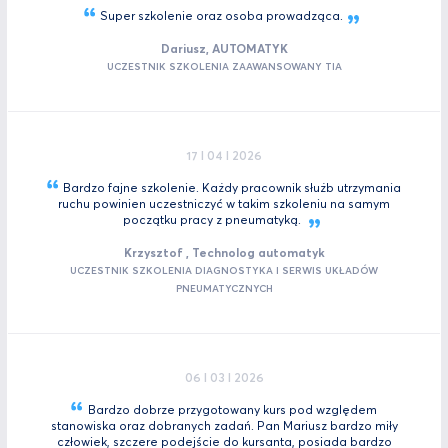
Super szkolenie oraz osoba
prowadząca.
Dariusz, AUTOMATYK
UCZESTNIK SZKOLENIA ZAAWANSOWANY TIA
17 I 04 I 2026
Bardzo fajne szkolenie. Każdy pracownik służb utrzymania
ruchu powinien uczestniczyć w takim szkoleniu na samym
początku pracy z
pneumatyką.
Krzysztof , Technolog automatyk
UCZESTNIK SZKOLENIA DIAGNOSTYKA I SERWIS UKŁADÓW
PNEUMATYCZNYCH
06 I 03 I 2026
Bardzo dobrze przygotowany kurs pod względem
stanowiska oraz dobranych zadań. Pan Mariusz bardzo miły
człowiek, szczere podejście do kursanta, posiada bardzo