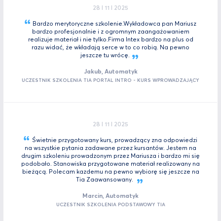
28 I 11 I 2025
Bardzo merytoryczne szkolenie.Wykładowca pan Mariusz
bardzo profesjonalnie i z ogromnym zaangażowaniem
realizuje materiał i nie tylko.Firma Intex bardzo na plus od
razu widać, że wkładają serce w to co robią. Na pewno
jeszcze tu
wrócę.
Jakub, Automatyk
UCZESTNIK SZKOLENIA TIA PORTAL INTRO - KURS WPROWADZAJĄCY
28 I 11 I 2025
Świetnie przygotowany kurs, prowadzący zna odpowiedzi
na wszystkie pytania zadawane przez kursantów. Jestem na
drugim szkoleniu prowadzonym przez Mariusza i bardzo mi się
podobało. Stanowiska przygotowane materiał realizowany na
bieżącą. Polecam kazdemu na pewno wybiorę się jeszcze na
Tia
Zaawansowany.
Marcin, Automatyk
UCZESTNIK SZKOLENIA PODSTAWOWY TIA