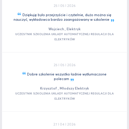
25 I 05 I 2026
Dziękuję było przejrzyście i czytelnie, dużo można się
nauczyć, wykładowca bardzo zaangażowany w
szkolenie
Wojciech , Elektryk
UCZESTNIK SZKOLENIA UKŁADY AUTOMATYCZNEJ REGULACJI DLA
ELEKTRYKÓW
25 I 05 I 2026
Dobre szkolenie wszystko ładnie wytłumaczone
polecam
Krzysztof , Młodszy Elektryk
UCZESTNIK SZKOLENIA UKŁADY AUTOMATYCZNEJ REGULACJI DLA
ELEKTRYKÓW
27 I 04 I 2026