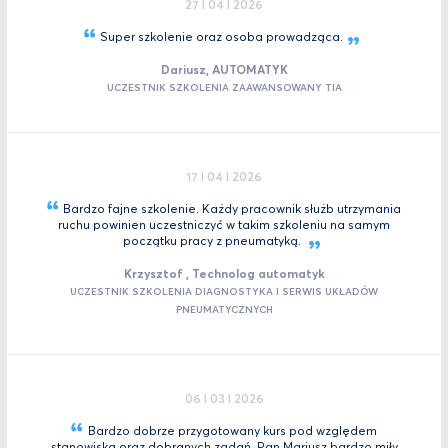
27 I 04 I 2026
Super szkolenie oraz osoba
prowadząca.
Dariusz, AUTOMATYK
UCZESTNIK SZKOLENIA ZAAWANSOWANY TIA
17 I 04 I 2026
Bardzo fajne szkolenie. Każdy pracownik służb utrzymania
ruchu powinien uczestniczyć w takim szkoleniu na samym
początku pracy z
pneumatyką.
Krzysztof , Technolog automatyk
UCZESTNIK SZKOLENIA DIAGNOSTYKA I SERWIS UKŁADÓW
PNEUMATYCZNYCH
06 I 03 I 2026
Bardzo dobrze przygotowany kurs pod względem
stanowiska oraz dobranych zadań. Pan Mariusz bardzo miły