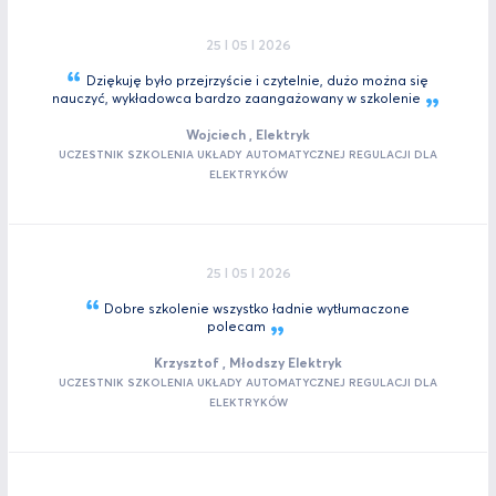
25 I 05 I 2026
Dziękuję było przejrzyście i czytelnie, dużo można się
nauczyć, wykładowca bardzo zaangażowany w
szkolenie
Wojciech , Elektryk
UCZESTNIK SZKOLENIA UKŁADY AUTOMATYCZNEJ REGULACJI DLA
ELEKTRYKÓW
25 I 05 I 2026
Dobre szkolenie wszystko ładnie wytłumaczone
polecam
Krzysztof , Młodszy Elektryk
UCZESTNIK SZKOLENIA UKŁADY AUTOMATYCZNEJ REGULACJI DLA
ELEKTRYKÓW