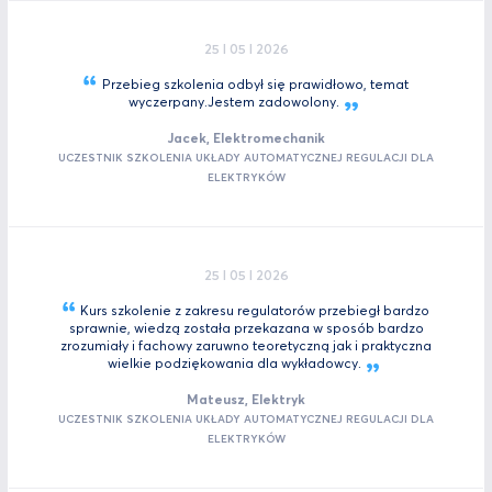
25 I 05 I 2026
Przebieg szkolenia odbył się prawidłowo, temat
wyczerpany.Jestem
zadowolony.
Jacek, Elektromechanik
UCZESTNIK SZKOLENIA UKŁADY AUTOMATYCZNEJ REGULACJI DLA
ELEKTRYKÓW
25 I 05 I 2026
Kurs szkolenie z zakresu regulatorów przebiegł bardzo
sprawnie, wiedzą została przekazana w sposób bardzo
zrozumiały i fachowy zaruwno teoretyczną jak i praktyczna
wielkie podziękowania dla
wykładowcy.
Mateusz, Elektryk
UCZESTNIK SZKOLENIA UKŁADY AUTOMATYCZNEJ REGULACJI DLA
ELEKTRYKÓW