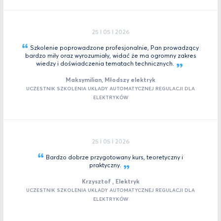
25 I 05 I 2026
Szkolenie poprowadzone profesjonalnie, Pan prowadzący
bardzo miły oraz wyrozumiały, widać że ma ogromny zakres
wiedzy i doświadczenia tematach
technicznych.
Maksymilian, Młodszy elektryk
UCZESTNIK SZKOLENIA UKŁADY AUTOMATYCZNEJ REGULACJI DLA
ELEKTRYKÓW
25 I 05 I 2026
Bardzo dobrze przygotowany kurs, teoretyczny i
praktyczny.
Krzysztof , Elektryk
UCZESTNIK SZKOLENIA UKŁADY AUTOMATYCZNEJ REGULACJI DLA
ELEKTRYKÓW