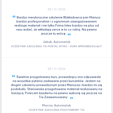
28 I 11 I 2025
Bardzo merytoryczne szkolenie.Wykładowca pan Mariusz
bardzo profesjonalnie i z ogromnym zaangażowaniem
realizuje materiał i nie tylko.Firma Intex bardzo na plus od
razu widać, że wkładają serce w to co robią. Na pewno
jeszcze tu
wrócę.
Jakub, Automatyk
UCZESTNIK SZKOLENIA TIA PORTAL INTRO - KURS WPROWADZAJĄCY
28 I 11 I 2025
Świetnie przygotowany kurs, prowadzący zna odpowiedzi
na wszystkie pytania zadawane przez kursantów. Jestem na
drugim szkoleniu prowadzonym przez Mariusza i bardzo mi się
podobało. Stanowiska przygotowane materiał realizowany na
bieżącą. Polecam kazdemu na pewno wybiorę się jeszcze na
Tia
Zaawansowany.
Marcin, Automatyk
UCZESTNIK SZKOLENIA PODSTAWOWY TIA