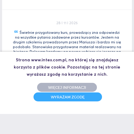
28 I 11 I 2025
Świetnie przygotowany kurs, prowadzący zna odpowiedzi
na wszystkie pytania zadawane przez kursantów. Jestem na
drugim szkoleniu prowadzonym przez Mariusza i bardzo mi się
podobało. Stanowiska przygotowane materiał realizowany na
bieżącą. Polecam kazdemu na pewno wybiorę się jeszcze na
Tia
Zaawansowany.
Strona www.intex.com.pl, na której się znajdujesz
Marcin, Automatyk
korzysta z plików cookie. Pozostając na tej stronie
UCZESTNIK SZKOLENIA TIA PORTAL INTRO - KURS WPROWADZAJĄCY
wyrażasz zgodę na korzystanie z nich.
WIĘCEJ INFORMACJI
WYRAŻAM ZGODĘ
31 I 10 I 2025
Świetne szkolenie i jeszcze lepszy prowadzący.
Polecam
Jakub,
UCZESTNIK SZKOLENIA ZAAWANSOWANY S7