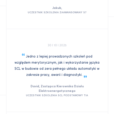
Jakub,
UCZESTNIK SZKOLENIA ZAAWANSOWANY S7
30 I 10 I 2025
Jedno z lepiej prowadzonych szkoleń pod
względem merytorycznym, jak i wykorzystanie języka
SCL w budowie od zera pełnego układu automatyki w
zakresie pracy, awarii i
diagnostyki.
David, Zastępca Kierownika Działu
Elektroenergetycznego
UCZESTNIK SZKOLENIA SCL PODSTAWOWY TIA