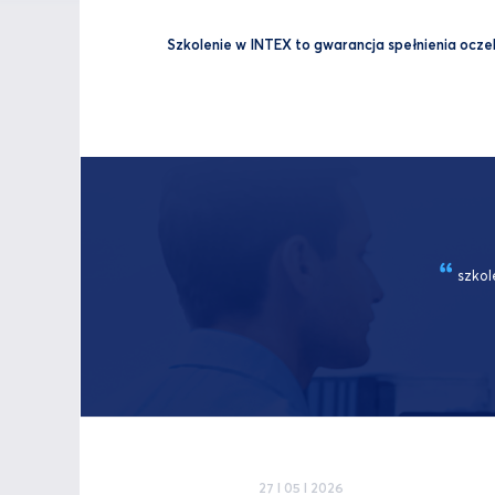
Szkolenie w INTEX to gwarancja spełnienia oczeki
szkol
27 I 05 I 2026