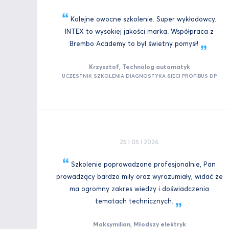
Kolejne owocne szkolenie. Super wykładowcy.
INTEX to wysokiej jakości marka. Współpraca z
Brembo Academy to był świetny
pomysł!
Krzysztof, Technolog automatyk
UCZESTNIK SZKOLENIA DIAGNOSTYKA SIECI PROFIBUS DP
25 I 05 I 2026
Szkolenie poprowadzone profesjonalnie, Pan
prowadzący bardzo miły oraz wyrozumiały, widać że
ma ogromny zakres wiedzy i doświadczenia
tematach
technicznych.
Maksymilian, Młodszy elektryk