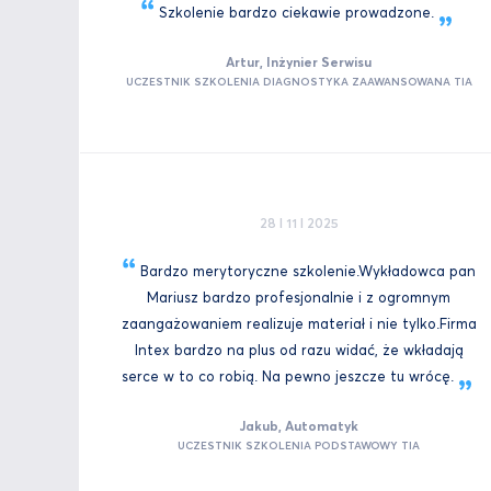
Szkolenie bardzo ciekawie
prowadzone.
Artur, Inżynier Serwisu
UCZESTNIK SZKOLENIA DIAGNOSTYKA ZAAWANSOWANA TIA
28 I 11 I 2025
Bardzo merytoryczne szkolenie.Wykładowca pan
Mariusz bardzo profesjonalnie i z ogromnym
zaangażowaniem realizuje materiał i nie tylko.Firma
Intex bardzo na plus od razu widać, że wkładają
serce w to co robią. Na pewno jeszcze tu
wrócę.
Jakub, Automatyk
UCZESTNIK SZKOLENIA PODSTAWOWY TIA