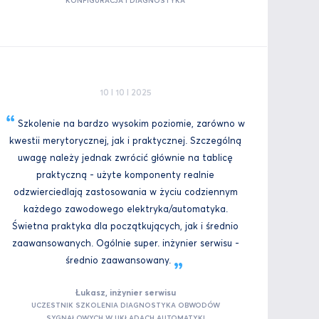
KONFIGURACJA I DIAGNOSTYKA
10 I 10 I 2025
Szkolenie na bardzo wysokim poziomie, zarówno w
kwestii merytorycznej, jak i praktycznej. Szczególną
uwagę należy jednak zwrócić głównie na tablicę
praktyczną - użyte komponenty realnie
odzwierciedlają zastosowania w życiu codziennym
każdego zawodowego elektryka/automatyka.
Świetna praktyka dla początkujących, jak i średnio
zaawansowanych. Ogólnie super. inżynier serwisu -
średnio
zaawansowany.
Łukasz, inżynier serwisu
UCZESTNIK SZKOLENIA DIAGNOSTYKA OBWODÓW
SYGNAŁOWYCH W UKŁADACH AUTOMATYKI