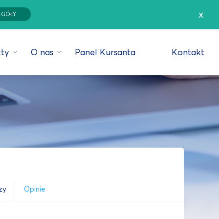
x
EGÓŁY
ty
O nas
Panel Kursanta
Kontakt
zy
Opinie