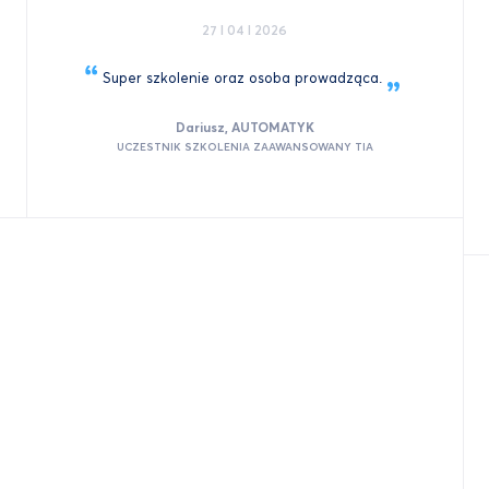
27 I 04 I 2026
Super szkolenie oraz osoba
prowadząca.
Dariusz, AUTOMATYK
UCZESTNIK SZKOLENIA ZAAWANSOWANY TIA