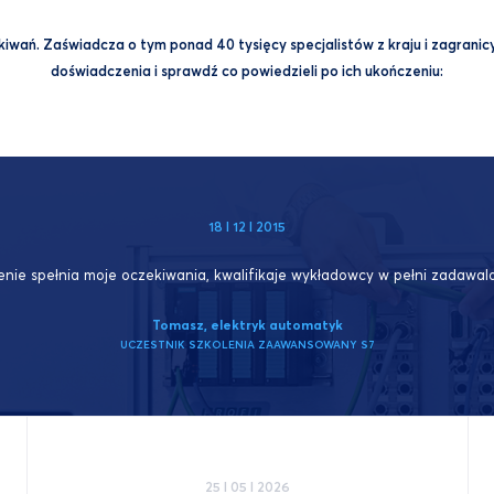
wań. Zaświadcza o tym ponad 40 tysięcy specjalistów z kraju i zagranicy,
doświadczenia i sprawdź co powiedzieli po ich ukończeniu:
18 I 12 I 2015
enie spełnia moje oczekiwania, kwalifikaje wykładowcy w pełni
zadawal
Tomasz, elektryk automatyk
UCZESTNIK SZKOLENIA ZAAWANSOWANY S7
25 I 05 I 2026