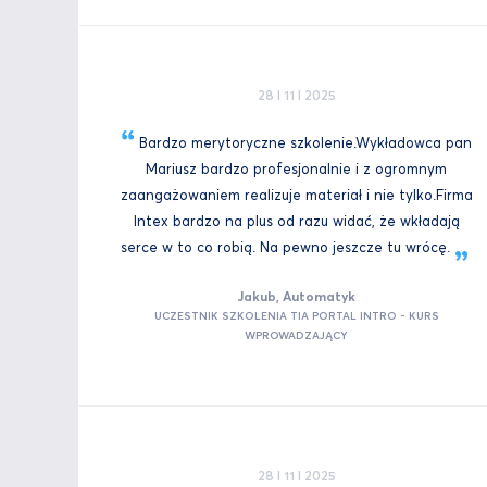
28 I 11 I 2025
Bardzo merytoryczne szkolenie.Wykładowca pan
Mariusz bardzo profesjonalnie i z ogromnym
zaangażowaniem realizuje materiał i nie tylko.Firma
Intex bardzo na plus od razu widać, że wkładają
serce w to co robią. Na pewno jeszcze tu
wrócę.
Jakub, Automatyk
UCZESTNIK SZKOLENIA TIA PORTAL INTRO - KURS
WPROWADZAJĄCY
28 I 11 I 2025