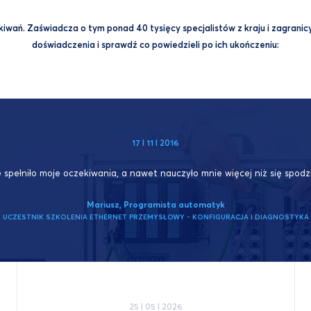
wań. Zaświadcza o tym ponad 40 tysięcy specjalistów z kraju i zagranicy,
doświadczenia i sprawdź co powiedzieli po ich ukończeniu:
17 I 11 I 2016
 spełniło moje oczekiwania, a nawet nauczyło mnie więcej niż się
spodz
Mariusz, Programista automatyk
UCZESTNIK SZKOLENIA ETHERNET PRZEMYSŁOWY - KONFIGURACJA I DIAGNOSTYKA
25 I 05 I 2026