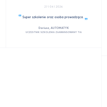
27 I 04 I 2026
Super szkolenie oraz osoba
prowadząca.
Dariusz, AUTOMATYK
UCZESTNIK SZKOLENIA ZAAWANSOWANY TIA