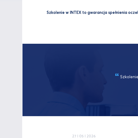
Szkolenie w INTEX to gwarancja spełnienia oczeki
Szkolenie
27 I 05 I 2026