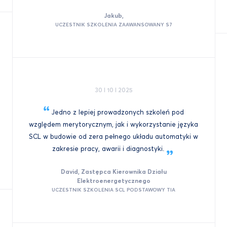
Jakub,
UCZESTNIK SZKOLENIA ZAAWANSOWANY S7
30 I 10 I 2025
Jedno z lepiej prowadzonych szkoleń pod
względem merytorycznym, jak i wykorzystanie języka
SCL w budowie od zera pełnego układu automatyki w
zakresie pracy, awarii i
diagnostyki.
David, Zastępca Kierownika Działu
Elektroenergetycznego
UCZESTNIK SZKOLENIA SCL PODSTAWOWY TIA