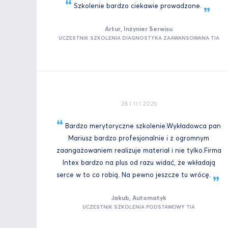
Szkolenie bardzo ciekawie
prowadzone.
Artur, Inżynier Serwisu
UCZESTNIK SZKOLENIA DIAGNOSTYKA ZAAWANSOWANA TIA
28 I 11 I 2025
Bardzo merytoryczne szkolenie.Wykładowca pan
Mariusz bardzo profesjonalnie i z ogromnym
zaangażowaniem realizuje materiał i nie tylko.Firma
Intex bardzo na plus od razu widać, że wkładają
serce w to co robią. Na pewno jeszcze tu
wrócę.
Jakub, Automatyk
UCZESTNIK SZKOLENIA PODSTAWOWY TIA