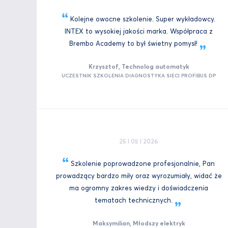
Kolejne owocne szkolenie. Super wykładowcy.
INTEX to wysokiej jakości marka. Współpraca z
Brembo Academy to był świetny
pomysł!
Krzysztof, Technolog automatyk
UCZESTNIK SZKOLENIA DIAGNOSTYKA SIECI PROFIBUS DP
25 I 05 I 2026
Szkolenie poprowadzone profesjonalnie, Pan
prowadzący bardzo miły oraz wyrozumiały, widać że
ma ogromny zakres wiedzy i doświadczenia
tematach
technicznych.
Maksymilian, Młodszy elektryk