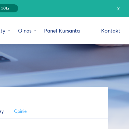
x
EGÓŁY
ty
O nas
Panel Kursanta
Kontakt
zy
Opinie