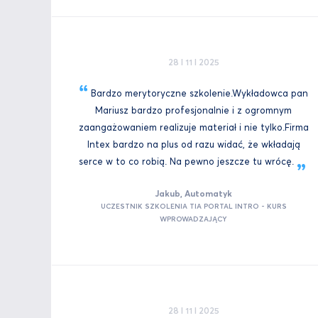
28 I 11 I 2025
Bardzo merytoryczne szkolenie.Wykładowca pan
Mariusz bardzo profesjonalnie i z ogromnym
zaangażowaniem realizuje materiał i nie tylko.Firma
Intex bardzo na plus od razu widać, że wkładają
serce w to co robią. Na pewno jeszcze tu
wrócę.
Jakub, Automatyk
UCZESTNIK SZKOLENIA TIA PORTAL INTRO - KURS
WPROWADZAJĄCY
28 I 11 I 2025