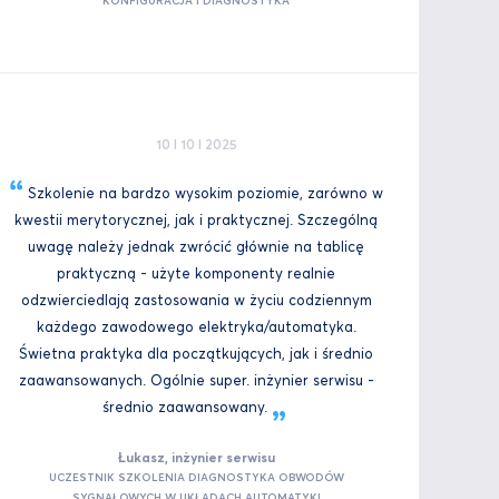
KONFIGURACJA I DIAGNOSTYKA
10 I 10 I 2025
Szkolenie na bardzo wysokim poziomie, zarówno w
kwestii merytorycznej, jak i praktycznej. Szczególną
uwagę należy jednak zwrócić głównie na tablicę
praktyczną - użyte komponenty realnie
odzwierciedlają zastosowania w życiu codziennym
każdego zawodowego elektryka/automatyka.
Świetna praktyka dla początkujących, jak i średnio
zaawansowanych. Ogólnie super. inżynier serwisu -
średnio
zaawansowany.
Łukasz, inżynier serwisu
UCZESTNIK SZKOLENIA DIAGNOSTYKA OBWODÓW
SYGNAŁOWYCH W UKŁADACH AUTOMATYKI