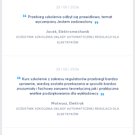
25 I 05 I 2026
Przebieg szkolenia odbył się prawidłowo, temat
wyczerpany.Jestem
zadowolony.
Jacek, Elektromechanik
UCZESTNIK SZKOLENIA UKŁADY AUTOMATYCZNEJ REGULACJI DLA
ELEKTRYKÓW
25 I 05 I 2026
Kurs szkolenie z zakresu regulatorów przebiegł bardzo
sprawnie, wiedzą została przekazana w sposób bardzo
zrozumiały i fachowy zaruwno teoretyczną jak i praktyczna
wielkie podziękowania dla
wykładowcy.
Mateusz, Elektryk
UCZESTNIK SZKOLENIA UKŁADY AUTOMATYCZNEJ REGULACJI DLA
ELEKTRYKÓW