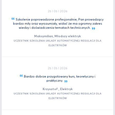
25 I 05 I 2026
Szkolenie poprowadzone profesjonalnie, Pan prowadzący
bardzo miły oraz wyrozumiały, widać że ma ogromny zakres
wiedzy i doświadczenia tematach
technicznych.
Maksymilian, Młodszy elektryk
UCZESTNIK SZKOLENIA UKŁADY AUTOMATYCZNEJ REGULACJI DLA
ELEKTRYKÓW
25 I 05 I 2026
Bardzo dobrze przygotowany kurs, teoretyczny i
praktyczny.
Krzysztof , Elektryk
UCZESTNIK SZKOLENIA UKŁADY AUTOMATYCZNEJ REGULACJI DLA
ELEKTRYKÓW