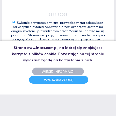
28 I 11 I 2025
Świetnie przygotowany kurs, prowadzący zna odpowiedzi
na wszystkie pytania zadawane przez kursantów. Jestem na
drugim szkoleniu prowadzonym przez Mariusza i bardzo mi się
podobało. Stanowiska przygotowane materiał realizowany na
bieżącą. Polecam kazdemu na pewno wybiorę się jeszcze na
Tia
Zaawansowany.
Strona www.intex.com.pl, na której się znajdujesz
Marcin, Automatyk
korzysta z plików cookie. Pozostając na tej stronie
UCZESTNIK SZKOLENIA TIA PORTAL INTRO - KURS WPROWADZAJĄCY
wyrażasz zgodę na korzystanie z nich.
WIĘCEJ INFORMACJI
31 I 10 I 2025
WYRAŻAM ZGODĘ
Świetne szkolenie i jeszcze lepszy prowadzący.
Polecam
Jakub,
UCZESTNIK SZKOLENIA ZAAWANSOWANY S7