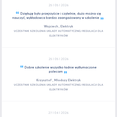
25 I 05 I 2026
Dziękuję było przejrzyście i czytelnie, dużo można się
nauczyć, wykładowca bardzo zaangażowany w
szkolenie
Wojciech , Elektryk
UCZESTNIK SZKOLENIA UKŁADY AUTOMATYCZNEJ REGULACJI DLA
ELEKTRYKÓW
25 I 05 I 2026
Dobre szkolenie wszystko ładnie wytłumaczone
polecam
Krzysztof , Młodszy Elektryk
UCZESTNIK SZKOLENIA UKŁADY AUTOMATYCZNEJ REGULACJI DLA
ELEKTRYKÓW
27 I 04 I 2026