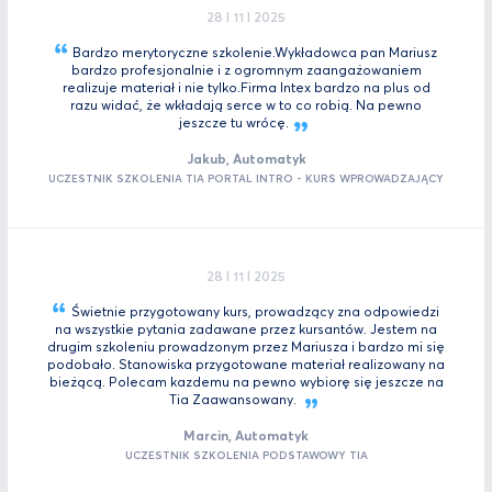
28 I 11 I 2025
Bardzo merytoryczne szkolenie.Wykładowca pan Mariusz
bardzo profesjonalnie i z ogromnym zaangażowaniem
realizuje materiał i nie tylko.Firma Intex bardzo na plus od
razu widać, że wkładają serce w to co robią. Na pewno
jeszcze tu
wrócę.
Jakub, Automatyk
UCZESTNIK SZKOLENIA TIA PORTAL INTRO - KURS WPROWADZAJĄCY
28 I 11 I 2025
Świetnie przygotowany kurs, prowadzący zna odpowiedzi
na wszystkie pytania zadawane przez kursantów. Jestem na
drugim szkoleniu prowadzonym przez Mariusza i bardzo mi się
podobało. Stanowiska przygotowane materiał realizowany na
bieżącą. Polecam kazdemu na pewno wybiorę się jeszcze na
Tia
Zaawansowany.
Marcin, Automatyk
UCZESTNIK SZKOLENIA PODSTAWOWY TIA