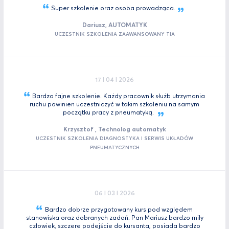
Super szkolenie oraz osoba
prowadząca.
Dariusz, AUTOMATYK
UCZESTNIK SZKOLENIA ZAAWANSOWANY TIA
17 I 04 I 2026
Bardzo fajne szkolenie. Każdy pracownik służb utrzymania
ruchu powinien uczestniczyć w takim szkoleniu na samym
początku pracy z
pneumatyką.
Krzysztof , Technolog automatyk
UCZESTNIK SZKOLENIA DIAGNOSTYKA I SERWIS UKŁADÓW
PNEUMATYCZNYCH
06 I 03 I 2026
Bardzo dobrze przygotowany kurs pod względem
stanowiska oraz dobranych zadań. Pan Mariusz bardzo miły
człowiek, szczere podejście do kursanta, posiada bardzo