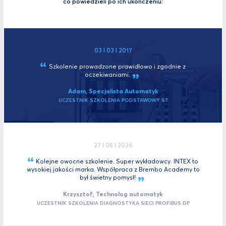
co powiedzieli po ich ukończeniu:
03 I 03 I 2017
Szkolenie prowadzone prawidłowo i zgodnie z
oczekiwaniami.
Adam, Specjalista Automatyk
UCZESTNIK SZKOLENIA PODSTAWOWY S7
27 I 05 I 2026
Kolejne owocne szkolenie. Super wykładowcy. INTEX to
wysokiej jakości marka. Współpraca z Brembo Academy to
był świetny
pomysł!
Krzysztof, Technolog automatyk
UCZESTNIK SZKOLENIA DIAGNOSTYKA SIECI PROFIBUS DP