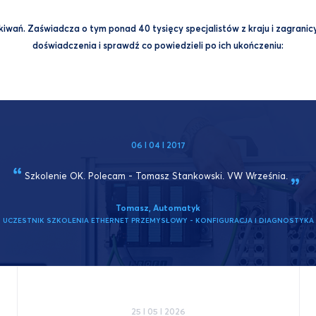
wań. Zaświadcza o tym ponad 40 tysięcy specjalistów z kraju i zagranicy,
doświadczenia i sprawdź co powiedzieli po ich ukończeniu:
06 I 04 I 2017
Szkolenie OK. Polecam - Tomasz Stankowski. VW
Września.
Tomasz, Automatyk
UCZESTNIK SZKOLENIA ETHERNET PRZEMYSŁOWY - KONFIGURACJA I DIAGNOSTYKA
25 I 05 I 2026