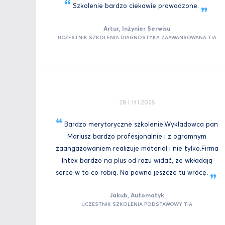
Szkolenie bardzo ciekawie
prowadzone.
Artur, Inżynier Serwisu
UCZESTNIK SZKOLENIA DIAGNOSTYKA ZAAWANSOWANA TIA
28 I 11 I 2025
Bardzo merytoryczne szkolenie.Wykładowca pan
Mariusz bardzo profesjonalnie i z ogromnym
zaangażowaniem realizuje materiał i nie tylko.Firma
Intex bardzo na plus od razu widać, że wkładają
serce w to co robią. Na pewno jeszcze tu
wrócę.
Jakub, Automatyk
UCZESTNIK SZKOLENIA PODSTAWOWY TIA