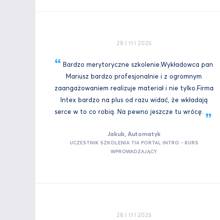
28 I 11 I 2025
Bardzo merytoryczne szkolenie.Wykładowca pan
Mariusz bardzo profesjonalnie i z ogromnym
zaangażowaniem realizuje materiał i nie tylko.Firma
Intex bardzo na plus od razu widać, że wkładają
serce w to co robią. Na pewno jeszcze tu
wrócę.
Jakub, Automatyk
UCZESTNIK SZKOLENIA TIA PORTAL INTRO - KURS
WPROWADZAJĄCY
28 I 11 I 2025