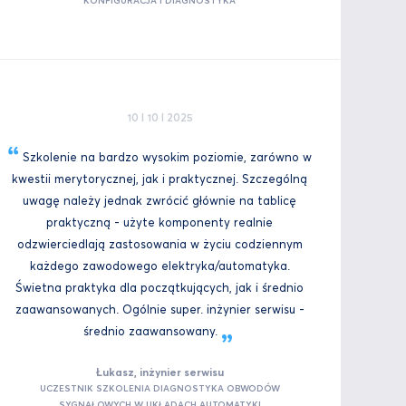
KONFIGURACJA I DIAGNOSTYKA
10 I 10 I 2025
Szkolenie na bardzo wysokim poziomie, zarówno w
kwestii merytorycznej, jak i praktycznej. Szczególną
uwagę należy jednak zwrócić głównie na tablicę
praktyczną - użyte komponenty realnie
odzwierciedlają zastosowania w życiu codziennym
każdego zawodowego elektryka/automatyka.
Świetna praktyka dla początkujących, jak i średnio
zaawansowanych. Ogólnie super. inżynier serwisu -
średnio
zaawansowany.
Łukasz, inżynier serwisu
UCZESTNIK SZKOLENIA DIAGNOSTYKA OBWODÓW
SYGNAŁOWYCH W UKŁADACH AUTOMATYKI