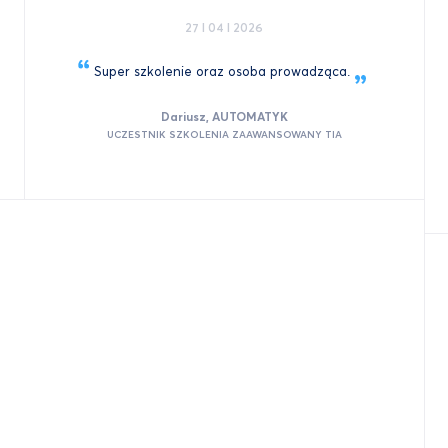
27 I 04 I 2026
Super szkolenie oraz osoba
prowadząca.
Dariusz, AUTOMATYK
UCZESTNIK SZKOLENIA ZAAWANSOWANY TIA