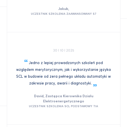
Jakub,
UCZESTNIK SZKOLENIA ZAAWANSOWANY S7
30 I 10 I 2025
Jedno z lepiej prowadzonych szkoleń pod
względem merytorycznym, jak i wykorzystanie języka
SCL w budowie od zera pełnego układu automatyki w
zakresie pracy, awarii i
diagnostyki.
David, Zastępca Kierownika Działu
Elektroenergetycznego
UCZESTNIK SZKOLENIA SCL PODSTAWOWY TIA