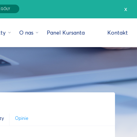
x
EGÓŁY
ty
O nas
Panel Kursanta
Kontakt
zy
Opinie