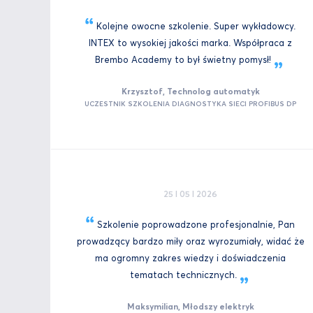
Kolejne owocne szkolenie. Super wykładowcy.
INTEX to wysokiej jakości marka. Współpraca z
Brembo Academy to był świetny
pomysł!
Krzysztof, Technolog automatyk
UCZESTNIK SZKOLENIA DIAGNOSTYKA SIECI PROFIBUS DP
25 I 05 I 2026
Szkolenie poprowadzone profesjonalnie, Pan
prowadzący bardzo miły oraz wyrozumiały, widać że
ma ogromny zakres wiedzy i doświadczenia
tematach
technicznych.
Maksymilian, Młodszy elektryk