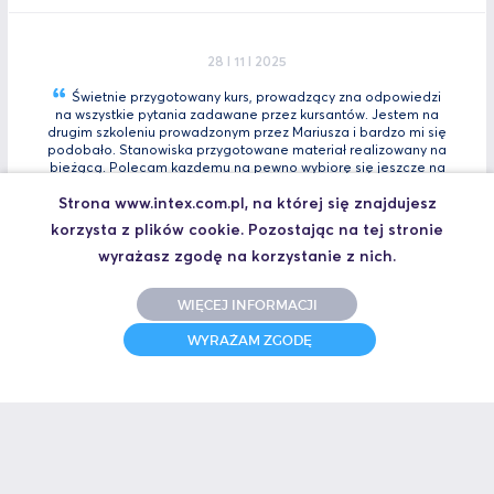
28 I 11 I 2025
Świetnie przygotowany kurs, prowadzący zna odpowiedzi
na wszystkie pytania zadawane przez kursantów. Jestem na
drugim szkoleniu prowadzonym przez Mariusza i bardzo mi się
podobało. Stanowiska przygotowane materiał realizowany na
bieżącą. Polecam kazdemu na pewno wybiorę się jeszcze na
Tia
Zaawansowany.
Strona www.intex.com.pl, na której się znajdujesz
Marcin, Automatyk
korzysta z plików cookie. Pozostając na tej stronie
UCZESTNIK SZKOLENIA TIA PORTAL INTRO - KURS WPROWADZAJĄCY
wyrażasz zgodę na korzystanie z nich.
WIĘCEJ INFORMACJI
31 I 10 I 2025
WYRAŻAM ZGODĘ
Świetne szkolenie i jeszcze lepszy prowadzący.
Polecam
Jakub,
UCZESTNIK SZKOLENIA ZAAWANSOWANY S7