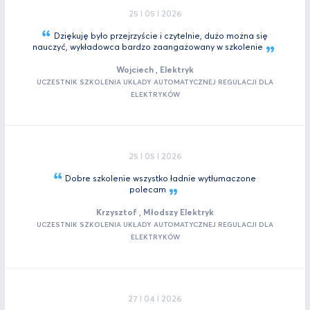
25 I 05 I 2026
Dziękuję było przejrzyście i czytelnie, dużo można się
nauczyć, wykładowca bardzo zaangażowany w
szkolenie
Wojciech , Elektryk
UCZESTNIK SZKOLENIA UKŁADY AUTOMATYCZNEJ REGULACJI DLA
ELEKTRYKÓW
25 I 05 I 2026
Dobre szkolenie wszystko ładnie wytłumaczone
polecam
Krzysztof , Młodszy Elektryk
UCZESTNIK SZKOLENIA UKŁADY AUTOMATYCZNEJ REGULACJI DLA
ELEKTRYKÓW
27 I 04 I 2026