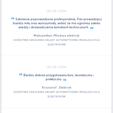
25 I 05 I 2026
Szkolenie poprowadzone profesjonalnie, Pan prowadzący
bardzo miły oraz wyrozumiały, widać że ma ogromny zakres
wiedzy i doświadczenia tematach
technicznych.
Maksymilian, Młodszy elektryk
UCZESTNIK SZKOLENIA UKŁADY AUTOMATYCZNEJ REGULACJI DLA
ELEKTRYKÓW
25 I 05 I 2026
Bardzo dobrze przygotowany kurs, teoretyczny i
praktyczny.
Krzysztof , Elektryk
UCZESTNIK SZKOLENIA UKŁADY AUTOMATYCZNEJ REGULACJI DLA
ELEKTRYKÓW