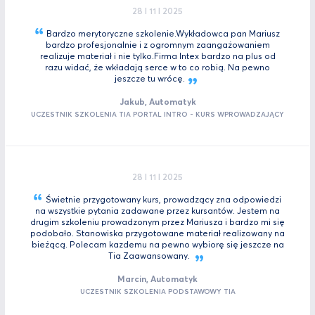
28 I 11 I 2025
Bardzo merytoryczne szkolenie.Wykładowca pan Mariusz
bardzo profesjonalnie i z ogromnym zaangażowaniem
realizuje materiał i nie tylko.Firma Intex bardzo na plus od
razu widać, że wkładają serce w to co robią. Na pewno
jeszcze tu
wrócę.
Jakub, Automatyk
UCZESTNIK SZKOLENIA TIA PORTAL INTRO - KURS WPROWADZAJĄCY
28 I 11 I 2025
Świetnie przygotowany kurs, prowadzący zna odpowiedzi
na wszystkie pytania zadawane przez kursantów. Jestem na
drugim szkoleniu prowadzonym przez Mariusza i bardzo mi się
podobało. Stanowiska przygotowane materiał realizowany na
bieżącą. Polecam kazdemu na pewno wybiorę się jeszcze na
Tia
Zaawansowany.
Marcin, Automatyk
UCZESTNIK SZKOLENIA PODSTAWOWY TIA