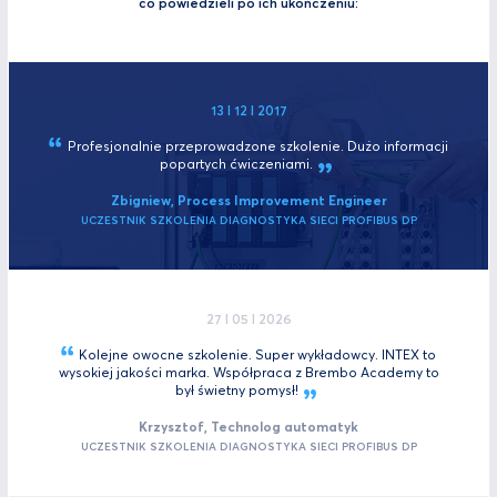
co powiedzieli po ich ukończeniu:
13 I 12 I 2017
Profesjonalnie przeprowadzone szkolenie. Dużo informacji
popartych
ćwiczeniami.
Zbigniew, Process Improvement Engineer
UCZESTNIK SZKOLENIA DIAGNOSTYKA SIECI PROFIBUS DP
27 I 05 I 2026
Kolejne owocne szkolenie. Super wykładowcy. INTEX to
wysokiej jakości marka. Współpraca z Brembo Academy to
był świetny
pomysł!
Krzysztof, Technolog automatyk
UCZESTNIK SZKOLENIA DIAGNOSTYKA SIECI PROFIBUS DP