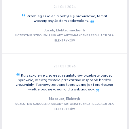
25 I 05 I 2026
Przebieg szkolenia odbył się prawidłowo, temat
wyczerpany.Jestem
zadowolony.
Jacek, Elektromechanik
UCZESTNIK SZKOLENIA UKŁADY AUTOMATYCZNEJ REGULACJI DLA
ELEKTRYKÓW
25 I 05 I 2026
Kurs szkolenie z zakresu regulatorów przebiegł bardzo
sprawnie, wiedzą została przekazana w sposób bardzo
zrozumiały i fachowy zaruwno teoretyczną jak i praktyczna
wielkie podziękowania dla
wykładowcy.
Mateusz, Elektryk
UCZESTNIK SZKOLENIA UKŁADY AUTOMATYCZNEJ REGULACJI DLA
ELEKTRYKÓW