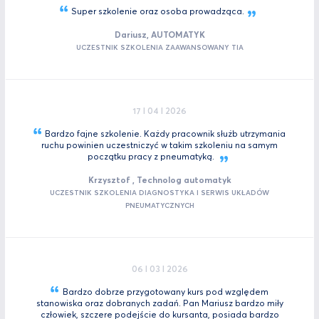
Super szkolenie oraz osoba
prowadząca.
Dariusz, AUTOMATYK
UCZESTNIK SZKOLENIA ZAAWANSOWANY TIA
17 I 04 I 2026
Bardzo fajne szkolenie. Każdy pracownik służb utrzymania
ruchu powinien uczestniczyć w takim szkoleniu na samym
początku pracy z
pneumatyką.
Krzysztof , Technolog automatyk
UCZESTNIK SZKOLENIA DIAGNOSTYKA I SERWIS UKŁADÓW
PNEUMATYCZNYCH
06 I 03 I 2026
Bardzo dobrze przygotowany kurs pod względem
stanowiska oraz dobranych zadań. Pan Mariusz bardzo miły
człowiek, szczere podejście do kursanta, posiada bardzo