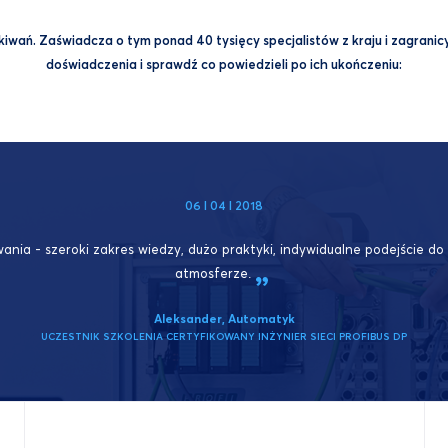
wań. Zaświadcza o tym ponad 40 tysięcy specjalistów z kraju i zagranicy,
doświadczenia i sprawdź co powiedzieli po ich ukończeniu:
06 I 04 I 2018
wania - szeroki zakres wiedzy, dużo praktyki, indywidualne podejście d
atmosferze.
Aleksander, Automatyk
UCZESTNIK SZKOLENIA CERTYFIKOWANY INŻYNIER SIECI PROFIBUS DP