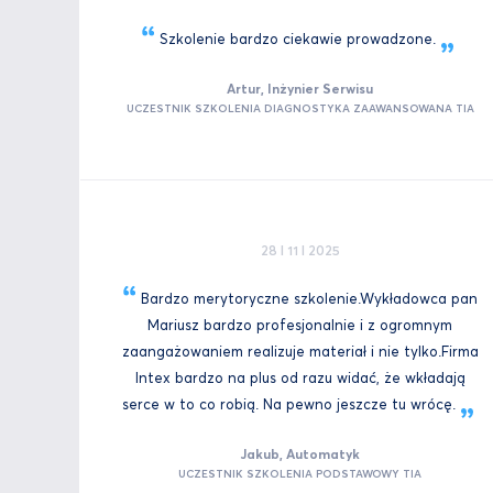
Szkolenie bardzo ciekawie
prowadzone.
Artur, Inżynier Serwisu
UCZESTNIK SZKOLENIA DIAGNOSTYKA ZAAWANSOWANA TIA
28 I 11 I 2025
Bardzo merytoryczne szkolenie.Wykładowca pan
Mariusz bardzo profesjonalnie i z ogromnym
zaangażowaniem realizuje materiał i nie tylko.Firma
Intex bardzo na plus od razu widać, że wkładają
serce w to co robią. Na pewno jeszcze tu
wrócę.
Jakub, Automatyk
UCZESTNIK SZKOLENIA PODSTAWOWY TIA