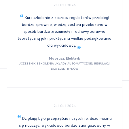
25 I 05 I 2026
Kurs szkolenie z zakresu regulatorów przebiegł
bardzo sprawnie, wiedzą została przekazana w
sposób bardzo zrozumiały i fachowy zaruwno
teoretyczną jak i praktyczna wielkie podziękowania
dla
wykładowcy.
Mateusz, Elektryk
UCZESTNIK SZKOLENIA UKŁADY AUTOMATYCZNEJ REGULACJI
DLA ELEKTRYKÓW
25 I 05 I 2026
Dziękuję było przejrzyście i czytelnie, dużo można
się nauczyć, wykładowca bardzo zaangażowany w