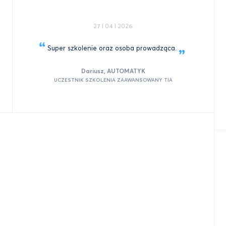
27 I 04 I 2026
Super szkolenie oraz osoba
prowadząca.
Dariusz, AUTOMATYK
UCZESTNIK SZKOLENIA ZAAWANSOWANY TIA