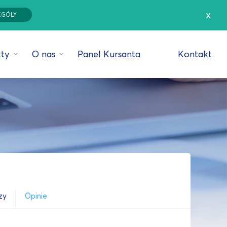
x
EGÓŁY
ty
O nas
Panel Kursanta
Kontakt
zy
Opinie