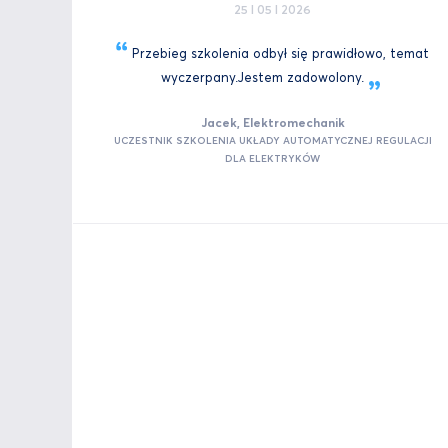
25 I 05 I 2026
Przebieg szkolenia odbył się prawidłowo, temat
wyczerpany.Jestem
zadowolony.
Jacek, Elektromechanik
UCZESTNIK SZKOLENIA UKŁADY AUTOMATYCZNEJ REGULACJI
DLA ELEKTRYKÓW