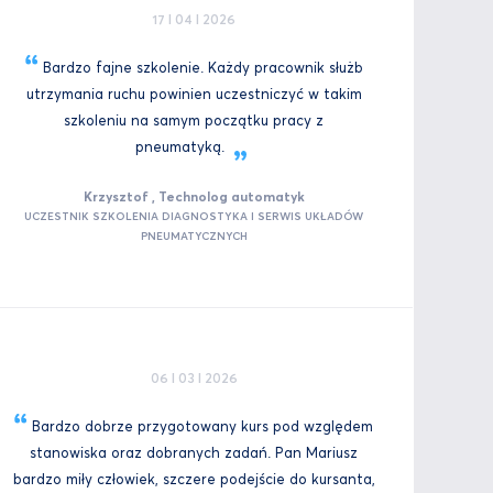
17 I 04 I 2026
Bardzo fajne szkolenie. Każdy pracownik służb
utrzymania ruchu powinien uczestniczyć w takim
szkoleniu na samym początku pracy z
pneumatyką.
Krzysztof , Technolog automatyk
UCZESTNIK SZKOLENIA DIAGNOSTYKA I SERWIS UKŁADÓW
PNEUMATYCZNYCH
06 I 03 I 2026
Bardzo dobrze przygotowany kurs pod względem
stanowiska oraz dobranych zadań. Pan Mariusz
bardzo miły człowiek, szczere podejście do kursanta,