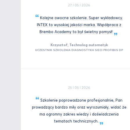
27 I 05 I 2026
Kolejne owocne szkolenie. Super wykładowcy.
INTEX to wysokiej jakości marka. Współpraca z
Brembo Academy to był świetny
pomysł!
Krzysztof, Technolog automatyk
UCZESTNIK SZKOLENIA DIAGNOSTYKA SIECI PROFIBUS DP
25 I 05 I 2026
Szkolenie poprowadzone profesjonalnie, Pan
prowadzący bardzo miły oraz wyrozumiały, widać że
ma ogromny zakres wiedzy i doświadczenia
tematach
technicznych.