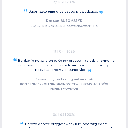
27 I 04 I 2026
Super szkolenie oraz osoba
prowadząca.
Dariusz, AUTOMATYK
UCZESTNIK SZKOLENIA ZAAWANSOWANY TIA
17 I 04 I 2026
Bardzo fajne szkolenie. Każdy pracownik służb utrzymania
ruchu powinien uczestniczyć w takim szkoleniu na samym
początku pracy z
pneumatyką.
Krzysztof , Technolog automatyk
UCZESTNIK SZKOLENIA DIAGNOSTYKA I SERWIS UKŁADÓW
PNEUMATYCZNYCH
06 I 03 I 2026
Bardzo dobrze przygotowany kurs pod względem