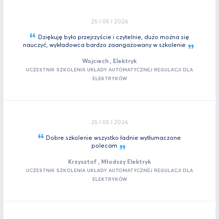
25 I 05 I 2026
Dziękuję było przejrzyście i czytelnie, dużo można się
nauczyć, wykładowca bardzo zaangażowany w
szkolenie
Wojciech , Elektryk
UCZESTNIK SZKOLENIA UKŁADY AUTOMATYCZNEJ REGULACJI DLA
ELEKTRYKÓW
25 I 05 I 2026
Dobre szkolenie wszystko ładnie wytłumaczone
polecam
Krzysztof , Młodszy Elektryk
UCZESTNIK SZKOLENIA UKŁADY AUTOMATYCZNEJ REGULACJI DLA
ELEKTRYKÓW