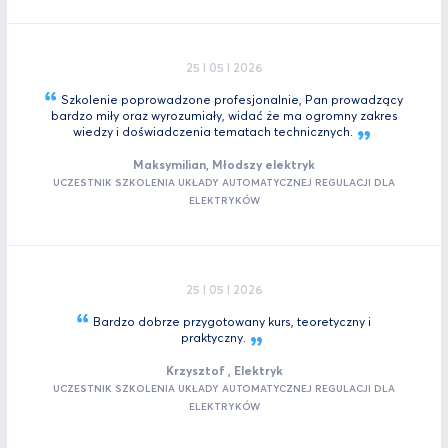
25 I 05 I 2026
Szkolenie poprowadzone profesjonalnie, Pan prowadzący
bardzo miły oraz wyrozumiały, widać że ma ogromny zakres
wiedzy i doświadczenia tematach
technicznych.
Maksymilian, Młodszy elektryk
UCZESTNIK SZKOLENIA UKŁADY AUTOMATYCZNEJ REGULACJI DLA
ELEKTRYKÓW
25 I 05 I 2026
Bardzo dobrze przygotowany kurs, teoretyczny i
praktyczny.
Krzysztof , Elektryk
UCZESTNIK SZKOLENIA UKŁADY AUTOMATYCZNEJ REGULACJI DLA
ELEKTRYKÓW