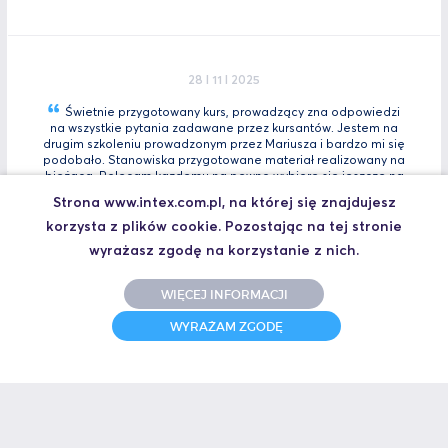
28 I 11 I 2025
Świetnie przygotowany kurs, prowadzący zna odpowiedzi
na wszystkie pytania zadawane przez kursantów. Jestem na
drugim szkoleniu prowadzonym przez Mariusza i bardzo mi się
podobało. Stanowiska przygotowane materiał realizowany na
bieżącą. Polecam kazdemu na pewno wybiorę się jeszcze na
Tia
Zaawansowany.
Strona www.intex.com.pl, na której się znajdujesz
korzysta z plików cookie. Pozostając na tej stronie
Marcin, Automatyk
UCZESTNIK SZKOLENIA TIA PORTAL INTRO - KURS WPROWADZAJĄCY
wyrażasz zgodę na korzystanie z nich.
WIĘCEJ INFORMACJI
WYRAŻAM ZGODĘ
31 I 10 I 2025
Świetne szkolenie i jeszcze lepszy prowadzący.
Polecam
Jakub,
UCZESTNIK SZKOLENIA ZAAWANSOWANY S7