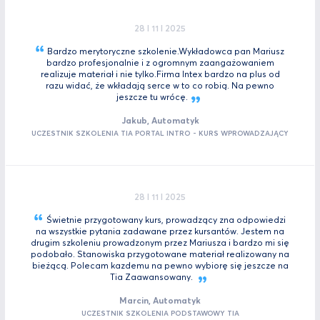
28 I 11 I 2025
Bardzo merytoryczne szkolenie.Wykładowca pan Mariusz
bardzo profesjonalnie i z ogromnym zaangażowaniem
realizuje materiał i nie tylko.Firma Intex bardzo na plus od
razu widać, że wkładają serce w to co robią. Na pewno
jeszcze tu
wrócę.
Jakub, Automatyk
UCZESTNIK SZKOLENIA TIA PORTAL INTRO - KURS WPROWADZAJĄCY
28 I 11 I 2025
Świetnie przygotowany kurs, prowadzący zna odpowiedzi
na wszystkie pytania zadawane przez kursantów. Jestem na
drugim szkoleniu prowadzonym przez Mariusza i bardzo mi się
podobało. Stanowiska przygotowane materiał realizowany na
bieżącą. Polecam kazdemu na pewno wybiorę się jeszcze na
Tia
Zaawansowany.
Marcin, Automatyk
UCZESTNIK SZKOLENIA PODSTAWOWY TIA