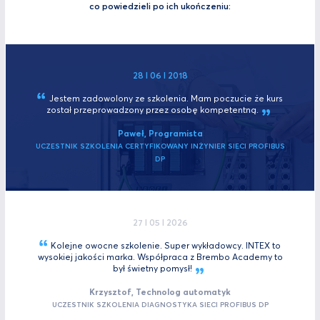
co powiedzieli po ich ukończeniu:
28 I 06 I 2018
Jestem zadowolony ze szkolenia. Mam poczucie że kurs
został przeprowadzony przez osobę
kompetentną.
Paweł, Programista
UCZESTNIK SZKOLENIA CERTYFIKOWANY INŻYNIER SIECI PROFIBUS
DP
27 I 05 I 2026
Kolejne owocne szkolenie. Super wykładowcy. INTEX to
wysokiej jakości marka. Współpraca z Brembo Academy to
był świetny
pomysł!
Krzysztof, Technolog automatyk
UCZESTNIK SZKOLENIA DIAGNOSTYKA SIECI PROFIBUS DP