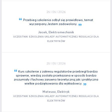
25 I 05 I 2026
Przebieg szkolenia odbył się prawidłowo, temat
wyczerpany.Jestem
zadowolony.
Jacek, Elektromechanik
UCZESTNIK SZKOLENIA UKŁADY AUTOMATYCZNEJ REGULACJI DLA
ELEKTRYKÓW
25 I 05 I 2026
Kurs szkolenie z zakresu regulatorów przebiegł bardzo
sprawnie, wiedzą została przekazana w sposób bardzo
zrozumiały i fachowy zaruwno teoretyczną jak i praktyczna
wielkie podziękowania dla
wykładowcy.
Mateusz, Elektryk
UCZESTNIK SZKOLENIA UKŁADY AUTOMATYCZNEJ REGULACJI DLA
ELEKTRYKÓW