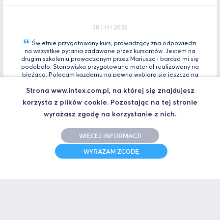
28 I 11 I 2025
Świetnie przygotowany kurs, prowadzący zna odpowiedzi
na wszystkie pytania zadawane przez kursantów. Jestem na
drugim szkoleniu prowadzonym przez Mariusza i bardzo mi się
podobało. Stanowiska przygotowane materiał realizowany na
bieżącą. Polecam kazdemu na pewno wybiorę się jeszcze na
Tia
Zaawansowany.
Strona www.intex.com.pl, na której się znajdujesz
Marcin, Automatyk
korzysta z plików cookie. Pozostając na tej stronie
UCZESTNIK SZKOLENIA TIA PORTAL INTRO - KURS WPROWADZAJĄCY
wyrażasz zgodę na korzystanie z nich.
WIĘCEJ INFORMACJI
31 I 10 I 2025
WYRAŻAM ZGODĘ
Świetne szkolenie i jeszcze lepszy prowadzący.
Polecam
Jakub,
UCZESTNIK SZKOLENIA ZAAWANSOWANY S7