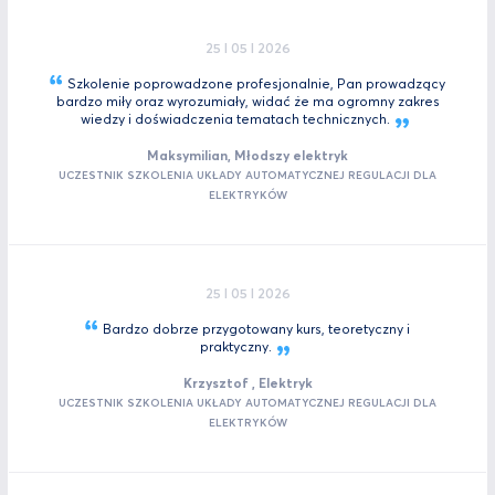
25 I 05 I 2026
Szkolenie poprowadzone profesjonalnie, Pan prowadzący
bardzo miły oraz wyrozumiały, widać że ma ogromny zakres
wiedzy i doświadczenia tematach
technicznych.
Maksymilian, Młodszy elektryk
UCZESTNIK SZKOLENIA UKŁADY AUTOMATYCZNEJ REGULACJI DLA
ELEKTRYKÓW
25 I 05 I 2026
Bardzo dobrze przygotowany kurs, teoretyczny i
praktyczny.
Krzysztof , Elektryk
UCZESTNIK SZKOLENIA UKŁADY AUTOMATYCZNEJ REGULACJI DLA
ELEKTRYKÓW