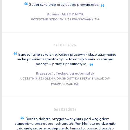
Super szkolenie oraz osoba
prowadząca.
Dariusz, AUTOMATYK
UCZESTNIK SZKOLENIA ZAAWANSOWANY TIA
17 I 04 I 2026
Bardzo fajne szkolenie. Każdy pracownik służb utrzymania
ruchu powinien uczestniczyć w takim szkoleniu na samym
początku pracy z
pneumatyką.
Krzysztof , Technolog automatyk
UCZESTNIK SZKOLENIA DIAGNOSTYKA I SERWIS UKŁADÓW
PNEUMATYCZNYCH
06 I 03 I 2026
Bardzo dobrze przygotowany kurs pod względem
stanowiska oraz dobranych zadań. Pan Mariusz bardzo miły
człowiek, szczere podejście do kursanta, posiada bardzo