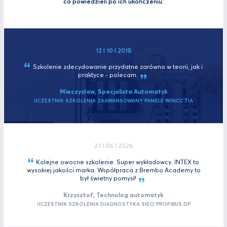
co powiedzieli po ich ukończeniu:
12 I 10 I 2018
Szkolenie zdecydowanie przydatne zarówno w teorii, jak i
praktyce -
polecam.
Mieczysław, Specjalista Automatyk
UCZESTNIK SZKOLENIA ZAAWANSOWANY PANELE WINCC TIA
27 I 05 I 2026
Kolejne owocne szkolenie. Super wykładowcy. INTEX to
wysokiej jakości marka. Współpraca z Brembo Academy to
był świetny
pomysł!
Krzysztof, Technolog automatyk
UCZESTNIK SZKOLENIA DIAGNOSTYKA SIECI PROFIBUS DP