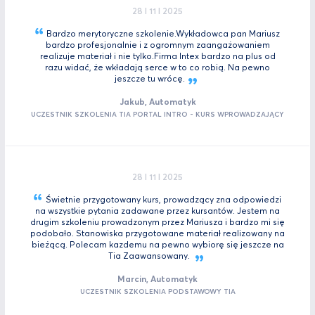
28 I 11 I 2025
Bardzo merytoryczne szkolenie.Wykładowca pan Mariusz
bardzo profesjonalnie i z ogromnym zaangażowaniem
realizuje materiał i nie tylko.Firma Intex bardzo na plus od
razu widać, że wkładają serce w to co robią. Na pewno
jeszcze tu
wrócę.
Jakub, Automatyk
UCZESTNIK SZKOLENIA TIA PORTAL INTRO - KURS WPROWADZAJĄCY
28 I 11 I 2025
Świetnie przygotowany kurs, prowadzący zna odpowiedzi
na wszystkie pytania zadawane przez kursantów. Jestem na
drugim szkoleniu prowadzonym przez Mariusza i bardzo mi się
podobało. Stanowiska przygotowane materiał realizowany na
bieżącą. Polecam kazdemu na pewno wybiorę się jeszcze na
Tia
Zaawansowany.
Marcin, Automatyk
UCZESTNIK SZKOLENIA PODSTAWOWY TIA