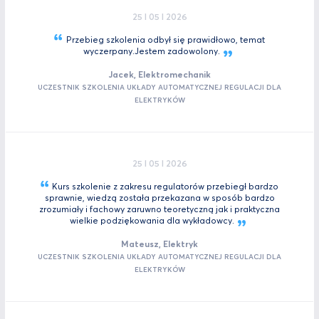
25 I 05 I 2026
Przebieg szkolenia odbył się prawidłowo, temat
wyczerpany.Jestem
zadowolony.
Jacek, Elektromechanik
UCZESTNIK SZKOLENIA UKŁADY AUTOMATYCZNEJ REGULACJI DLA
ELEKTRYKÓW
25 I 05 I 2026
Kurs szkolenie z zakresu regulatorów przebiegł bardzo
sprawnie, wiedzą została przekazana w sposób bardzo
zrozumiały i fachowy zaruwno teoretyczną jak i praktyczna
wielkie podziękowania dla
wykładowcy.
Mateusz, Elektryk
UCZESTNIK SZKOLENIA UKŁADY AUTOMATYCZNEJ REGULACJI DLA
ELEKTRYKÓW