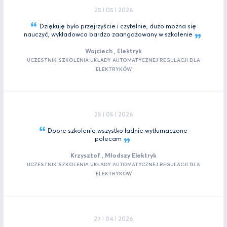
25 I 05 I 2026
Dziękuję było przejrzyście i czytelnie, dużo można się
nauczyć, wykładowca bardzo zaangażowany w
szkolenie
Wojciech , Elektryk
UCZESTNIK SZKOLENIA UKŁADY AUTOMATYCZNEJ REGULACJI DLA
ELEKTRYKÓW
25 I 05 I 2026
Dobre szkolenie wszystko ładnie wytłumaczone
polecam
Krzysztof , Młodszy Elektryk
UCZESTNIK SZKOLENIA UKŁADY AUTOMATYCZNEJ REGULACJI DLA
ELEKTRYKÓW
27 I 04 I 2026