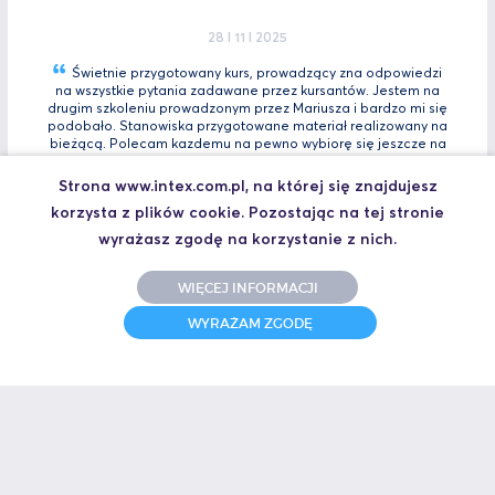
28 I 11 I 2025
Świetnie przygotowany kurs, prowadzący zna odpowiedzi
na wszystkie pytania zadawane przez kursantów. Jestem na
drugim szkoleniu prowadzonym przez Mariusza i bardzo mi się
podobało. Stanowiska przygotowane materiał realizowany na
bieżącą. Polecam kazdemu na pewno wybiorę się jeszcze na
Tia
Zaawansowany.
Strona www.intex.com.pl, na której się znajdujesz
Marcin, Automatyk
korzysta z plików cookie. Pozostając na tej stronie
UCZESTNIK SZKOLENIA TIA PORTAL INTRO - KURS WPROWADZAJĄCY
wyrażasz zgodę na korzystanie z nich.
WIĘCEJ INFORMACJI
31 I 10 I 2025
WYRAŻAM ZGODĘ
Świetne szkolenie i jeszcze lepszy prowadzący.
Polecam
Jakub,
UCZESTNIK SZKOLENIA ZAAWANSOWANY S7