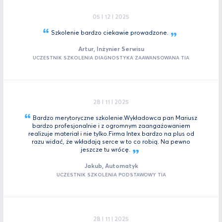
05 I 12 I 2025
Szkolenie bardzo ciekawie
prowadzone.
Artur, Inżynier Serwisu
UCZESTNIK SZKOLENIA DIAGNOSTYKA ZAAWANSOWANA TIA
28 I 11 I 2025
Bardzo merytoryczne szkolenie.Wykładowca pan Mariusz
bardzo profesjonalnie i z ogromnym zaangażowaniem
realizuje materiał i nie tylko.Firma Intex bardzo na plus od
razu widać, że wkładają serce w to co robią. Na pewno
jeszcze tu
wrócę.
Jakub, Automatyk
UCZESTNIK SZKOLENIA PODSTAWOWY TIA
28 I 11 I 2025