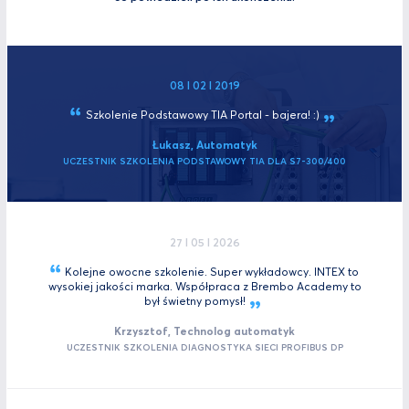
08 I 02 I 2019
Szkolenie Podstawowy TIA Portal -
bajera! :)
Łukasz, Automatyk
UCZESTNIK SZKOLENIA PODSTAWOWY TIA DLA S7-300/400
27 I 05 I 2026
Kolejne owocne szkolenie. Super wykładowcy. INTEX to
wysokiej jakości marka. Współpraca z Brembo Academy to
był świetny
pomysł!
Krzysztof, Technolog automatyk
UCZESTNIK SZKOLENIA DIAGNOSTYKA SIECI PROFIBUS DP