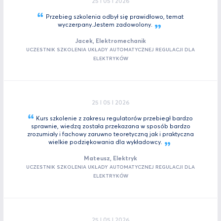
25 I 05 I 2026
Przebieg szkolenia odbył się prawidłowo, temat
wyczerpany.Jestem
zadowolony.
Jacek, Elektromechanik
UCZESTNIK SZKOLENIA UKŁADY AUTOMATYCZNEJ REGULACJI DLA
ELEKTRYKÓW
25 I 05 I 2026
Kurs szkolenie z zakresu regulatorów przebiegł bardzo
sprawnie, wiedzą została przekazana w sposób bardzo
zrozumiały i fachowy zaruwno teoretyczną jak i praktyczna
wielkie podziękowania dla
wykładowcy.
Mateusz, Elektryk
UCZESTNIK SZKOLENIA UKŁADY AUTOMATYCZNEJ REGULACJI DLA
ELEKTRYKÓW
25 I 05 I 2026