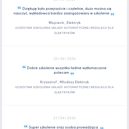
Dziękuję było przejrzyście i czytelnie, dużo można się
nauczyć, wykładowca bardzo zaangażowany w
szkolenie
Wojciech , Elektryk
UCZESTNIK SZKOLENIA UKŁADY AUTOMATYCZNEJ REGULACJI DLA
ELEKTRYKÓW
25 I 05 I 2026
Dobre szkolenie wszystko ładnie wytłumaczone
polecam
Krzysztof , Młodszy Elektryk
UCZESTNIK SZKOLENIA UKŁADY AUTOMATYCZNEJ REGULACJI DLA
ELEKTRYKÓW
27 I 04 I 2026
Super szkolenie oraz osoba
prowadząca.