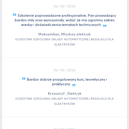
25 I 05 I 2026
Szkolenie poprowadzone profesjonalnie, Pan prowadzący
bardzo miły oraz wyrozumiały, widać że ma ogromny zakres
wiedzy i doświadczenia tematach
technicznych.
Maksymilian, Młodszy elektryk
UCZESTNIK SZKOLENIA UKŁADY AUTOMATYCZNEJ REGULACJI DLA
ELEKTRYKÓW
25 I 05 I 2026
Bardzo dobrze przygotowany kurs, teoretyczny i
praktyczny.
Krzysztof , Elektryk
UCZESTNIK SZKOLENIA UKŁADY AUTOMATYCZNEJ REGULACJI DLA
ELEKTRYKÓW