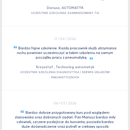
Dariusz, AUTOMATYK
UCZESTNIK SZKOLENIA ZAAWANSOWANY TIA
17 I 04 I 2026
Bardzo fajne szkolenie. Każdy pracownik służb utrzymania
ruchu powinien uczestniczyć w takim szkoleniu na samym
początku pracy z
pneumatyką.
Krzysztof , Technolog automatyk
UCZESTNIK SZKOLENIA DIAGNOSTYKA I SERWIS UKŁADÓW
PNEUMATYCZNYCH
06 I 03 I 2026
Bardzo dobrze przygotowany kurs pod względem
stanowiska oraz dobranych zadań. Pan Mariusz bardzo miły
człowiek, szczere podejście do kursanta, posiada bardzo
duże doświadczenie oraz potrafi w ciekawy sposób