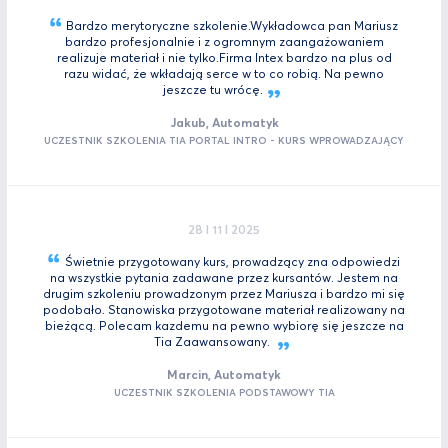
Bardzo merytoryczne szkolenie.Wykładowca pan Mariusz
bardzo profesjonalnie i z ogromnym zaangażowaniem
realizuje materiał i nie tylko.Firma Intex bardzo na plus od
razu widać, że wkładają serce w to co robią. Na pewno
jeszcze tu
wrócę.
Jakub, Automatyk
UCZESTNIK SZKOLENIA TIA PORTAL INTRO - KURS WPROWADZAJĄCY
28 I 11 I 2025
Świetnie przygotowany kurs, prowadzący zna odpowiedzi
na wszystkie pytania zadawane przez kursantów. Jestem na
drugim szkoleniu prowadzonym przez Mariusza i bardzo mi się
podobało. Stanowiska przygotowane materiał realizowany na
bieżącą. Polecam kazdemu na pewno wybiorę się jeszcze na
Tia
Zaawansowany.
Marcin, Automatyk
UCZESTNIK SZKOLENIA PODSTAWOWY TIA