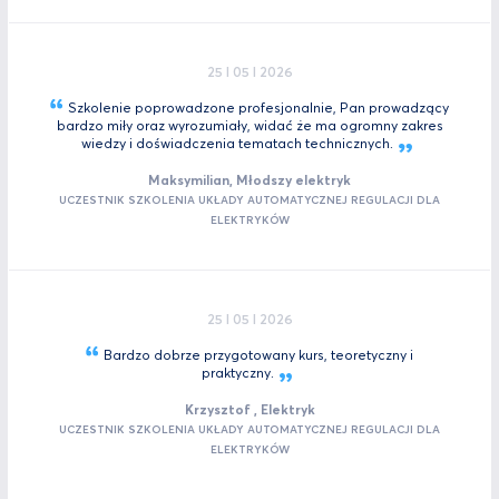
25 I 05 I 2026
Szkolenie poprowadzone profesjonalnie, Pan prowadzący
bardzo miły oraz wyrozumiały, widać że ma ogromny zakres
wiedzy i doświadczenia tematach
technicznych.
Maksymilian, Młodszy elektryk
UCZESTNIK SZKOLENIA UKŁADY AUTOMATYCZNEJ REGULACJI DLA
ELEKTRYKÓW
25 I 05 I 2026
Bardzo dobrze przygotowany kurs, teoretyczny i
praktyczny.
Krzysztof , Elektryk
UCZESTNIK SZKOLENIA UKŁADY AUTOMATYCZNEJ REGULACJI DLA
ELEKTRYKÓW