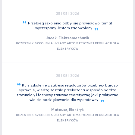
25 I 05 I 2026
Przebieg szkolenia odbył się prawidłowo, temat
wyczerpany.Jestem
zadowolony.
Jacek, Elektromechanik
UCZESTNIK SZKOLENIA UKŁADY AUTOMATYCZNEJ REGULACJI DLA
ELEKTRYKÓW
25 I 05 I 2026
Kurs szkolenie z zakresu regulatorów przebiegł bardzo
sprawnie, wiedzą została przekazana w sposób bardzo
zrozumiały i fachowy zaruwno teoretyczną jak i praktyczna
wielkie podziękowania dla
wykładowcy.
Mateusz, Elektryk
UCZESTNIK SZKOLENIA UKŁADY AUTOMATYCZNEJ REGULACJI DLA
ELEKTRYKÓW