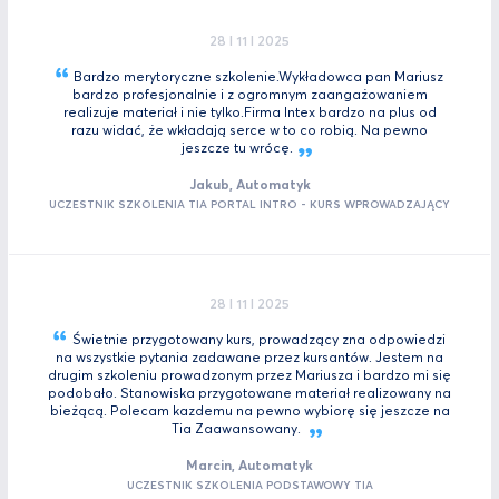
28 I 11 I 2025
Bardzo merytoryczne szkolenie.Wykładowca pan Mariusz
bardzo profesjonalnie i z ogromnym zaangażowaniem
realizuje materiał i nie tylko.Firma Intex bardzo na plus od
razu widać, że wkładają serce w to co robią. Na pewno
jeszcze tu
wrócę.
Jakub, Automatyk
UCZESTNIK SZKOLENIA TIA PORTAL INTRO - KURS WPROWADZAJĄCY
28 I 11 I 2025
Świetnie przygotowany kurs, prowadzący zna odpowiedzi
na wszystkie pytania zadawane przez kursantów. Jestem na
drugim szkoleniu prowadzonym przez Mariusza i bardzo mi się
podobało. Stanowiska przygotowane materiał realizowany na
bieżącą. Polecam kazdemu na pewno wybiorę się jeszcze na
Tia
Zaawansowany.
Marcin, Automatyk
UCZESTNIK SZKOLENIA PODSTAWOWY TIA