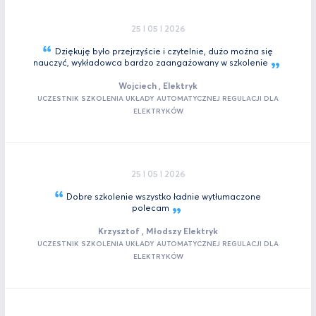
25 I 05 I 2026
Dziękuję było przejrzyście i czytelnie, dużo można się
nauczyć, wykładowca bardzo zaangażowany w
szkolenie
Wojciech , Elektryk
UCZESTNIK SZKOLENIA UKŁADY AUTOMATYCZNEJ REGULACJI DLA
ELEKTRYKÓW
25 I 05 I 2026
Dobre szkolenie wszystko ładnie wytłumaczone
polecam
Krzysztof , Młodszy Elektryk
UCZESTNIK SZKOLENIA UKŁADY AUTOMATYCZNEJ REGULACJI DLA
ELEKTRYKÓW