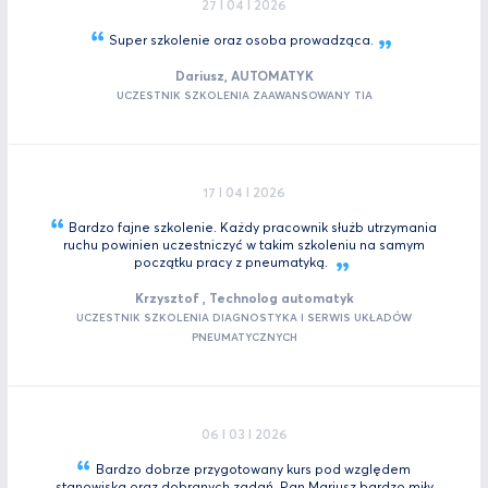
27 I 04 I 2026
Super szkolenie oraz osoba
prowadząca.
Dariusz, AUTOMATYK
UCZESTNIK SZKOLENIA ZAAWANSOWANY TIA
17 I 04 I 2026
Bardzo fajne szkolenie. Każdy pracownik służb utrzymania
ruchu powinien uczestniczyć w takim szkoleniu na samym
początku pracy z
pneumatyką.
Krzysztof , Technolog automatyk
UCZESTNIK SZKOLENIA DIAGNOSTYKA I SERWIS UKŁADÓW
PNEUMATYCZNYCH
06 I 03 I 2026
Bardzo dobrze przygotowany kurs pod względem
stanowiska oraz dobranych zadań. Pan Mariusz bardzo miły