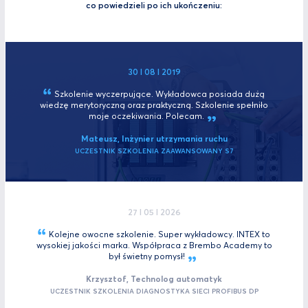
co powiedzieli po ich ukończeniu:
30 I 08 I 2019
Szkolenie wyczerpujące. Wykładowca posiada dużą
wiedzę merytoryczną oraz praktyczną. Szkolenie spełniło
moje oczekiwania.
Polecam.
Mateusz, Inżynier utrzymania ruchu
UCZESTNIK SZKOLENIA ZAAWANSOWANY S7
27 I 05 I 2026
Kolejne owocne szkolenie. Super wykładowcy. INTEX to
wysokiej jakości marka. Współpraca z Brembo Academy to
był świetny
pomysł!
Krzysztof, Technolog automatyk
UCZESTNIK SZKOLENIA DIAGNOSTYKA SIECI PROFIBUS DP