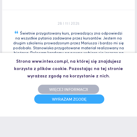
28 I 11 I 2025
Świetnie przygotowany kurs, prowadzący zna odpowiedzi
na wszystkie pytania zadawane przez kursantów. Jestem na
drugim szkoleniu prowadzonym przez Mariusza i bardzo mi się
podobało. Stanowiska przygotowane materiał realizowany na
bieżącą. Polecam kazdemu na pewno wybiorę się jeszcze na
Tia
Zaawansowany.
Strona www.intex.com.pl, na której się znajdujesz
Marcin, Automatyk
korzysta z plików cookie. Pozostając na tej stronie
UCZESTNIK SZKOLENIA TIA PORTAL INTRO - KURS WPROWADZAJĄCY
wyrażasz zgodę na korzystanie z nich.
WIĘCEJ INFORMACJI
WYRAŻAM ZGODĘ
31 I 10 I 2025
Świetne szkolenie i jeszcze lepszy prowadzący.
Polecam
Jakub,
UCZESTNIK SZKOLENIA ZAAWANSOWANY S7