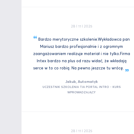
28 I 11 I 2025
Bardzo merytoryczne szkolenie.Wykładowca pan
Mariusz bardzo profesjonalnie i z ogromnym
zaangażowaniem realizuje materiał i nie tylko.Firma
Intex bardzo na plus od razu widać, że wkładają
serce w to co robią. Na pewno jeszcze tu
wrócę.
Jakub, Automatyk
UCZESTNIK SZKOLENIA TIA PORTAL INTRO - KURS
WPROWADZAJĄCY
28 I 11 I 2025