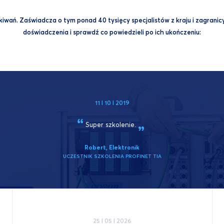
wań. Zaświadcza o tym ponad 40 tysięcy specjalistów z kraju i zagranicy,
doświadczenia i sprawdź co powiedzieli po ich ukończeniu:
11 I 10 I 2019
Super
szkolenie.
Robert, Elektronik
UCZESTNIK SZKOLENIA PROFINET TIA
25 I 05 I 2026