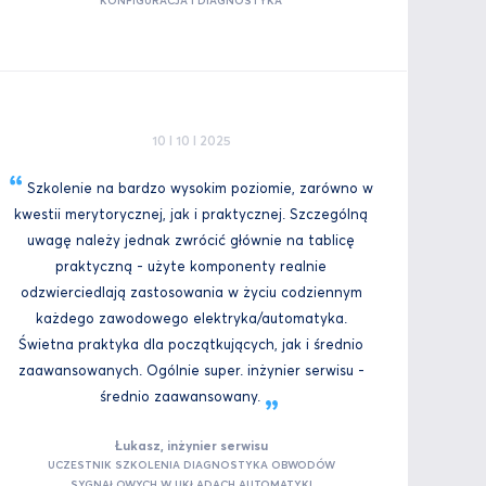
KONFIGURACJA I DIAGNOSTYKA
10 I 10 I 2025
Szkolenie na bardzo wysokim poziomie, zarówno w
kwestii merytorycznej, jak i praktycznej. Szczególną
uwagę należy jednak zwrócić głównie na tablicę
praktyczną - użyte komponenty realnie
odzwierciedlają zastosowania w życiu codziennym
każdego zawodowego elektryka/automatyka.
Świetna praktyka dla początkujących, jak i średnio
zaawansowanych. Ogólnie super. inżynier serwisu -
średnio
zaawansowany.
Łukasz, inżynier serwisu
UCZESTNIK SZKOLENIA DIAGNOSTYKA OBWODÓW
SYGNAŁOWYCH W UKŁADACH AUTOMATYKI