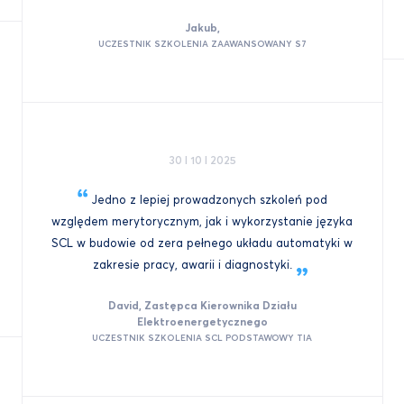
Jakub,
UCZESTNIK SZKOLENIA ZAAWANSOWANY S7
30 I 10 I 2025
Jedno z lepiej prowadzonych szkoleń pod
względem merytorycznym, jak i wykorzystanie języka
SCL w budowie od zera pełnego układu automatyki w
zakresie pracy, awarii i
diagnostyki.
David, Zastępca Kierownika Działu
Elektroenergetycznego
UCZESTNIK SZKOLENIA SCL PODSTAWOWY TIA