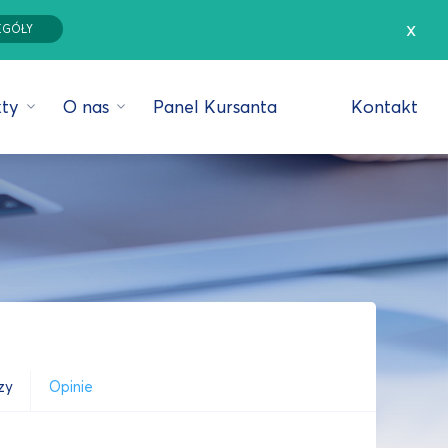
x
EGÓŁY
ty
O nas
Panel Kursanta
Kontakt
zy
Opinie