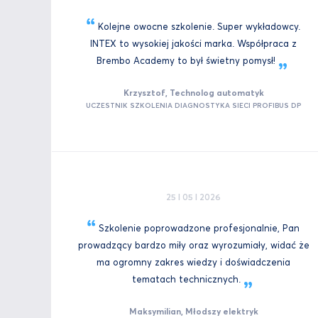
Kolejne owocne szkolenie. Super wykładowcy.
INTEX to wysokiej jakości marka. Współpraca z
Brembo Academy to był świetny
pomysł!
Krzysztof, Technolog automatyk
UCZESTNIK SZKOLENIA DIAGNOSTYKA SIECI PROFIBUS DP
25 I 05 I 2026
Szkolenie poprowadzone profesjonalnie, Pan
prowadzący bardzo miły oraz wyrozumiały, widać że
ma ogromny zakres wiedzy i doświadczenia
tematach
technicznych.
Maksymilian, Młodszy elektryk