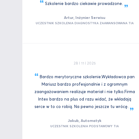
Szkolenie bardzo ciekawie
prowadzone.
Artur, Inżynier Serwisu
UCZESTNIK SZKOLENIA DIAGNOSTYKA ZAAWANSOWANA TIA
28 I 11 I 2025
Bardzo merytoryczne szkolenie.Wykładowca pan
Mariusz bardzo profesjonalnie i z ogromnym
zaangażowaniem realizuje materiał i nie tylko.Firma
Intex bardzo na plus od razu widać, że wkładają
serce w to co robią. Na pewno jeszcze tu
wrócę.
Jakub, Automatyk
UCZESTNIK SZKOLENIA PODSTAWOWY TIA