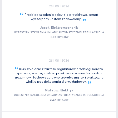
25 I 05 I 2026
Przebieg szkolenia odbył się prawidłowo, temat
wyczerpany.Jestem
zadowolony.
Jacek, Elektromechanik
UCZESTNIK SZKOLENIA UKŁADY AUTOMATYCZNEJ REGULACJI DLA
ELEKTRYKÓW
25 I 05 I 2026
Kurs szkolenie z zakresu regulatorów przebiegł bardzo
sprawnie, wiedzą została przekazana w sposób bardzo
zrozumiały i fachowy zaruwno teoretyczną jak i praktyczna
wielkie podziękowania dla
wykładowcy.
Mateusz, Elektryk
UCZESTNIK SZKOLENIA UKŁADY AUTOMATYCZNEJ REGULACJI DLA
ELEKTRYKÓW