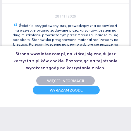
28 I 11 I 2025
Świetnie przygotowany kurs, prowadzący zna odpowiedzi
na wszystkie pytania zadawane przez kursantów. Jestem na
drugim szkoleniu prowadzonym przez Mariusza i bardzo mi się
podobało. Stanowiska przygotowane materiał realizowany na
bieżącą. Polecam kazdemu na pewno wybiorę się jeszcze na
Tia
Zaawansowany.
Strona www.intex.com.pl, na której się znajdujesz
Marcin, Automatyk
korzysta z plików cookie. Pozostając na tej stronie
UCZESTNIK SZKOLENIA TIA PORTAL INTRO - KURS WPROWADZAJĄCY
wyrażasz zgodę na korzystanie z nich.
WIĘCEJ INFORMACJI
31 I 10 I 2025
WYRAŻAM ZGODĘ
Świetne szkolenie i jeszcze lepszy prowadzący.
Polecam
Jakub,
UCZESTNIK SZKOLENIA ZAAWANSOWANY S7