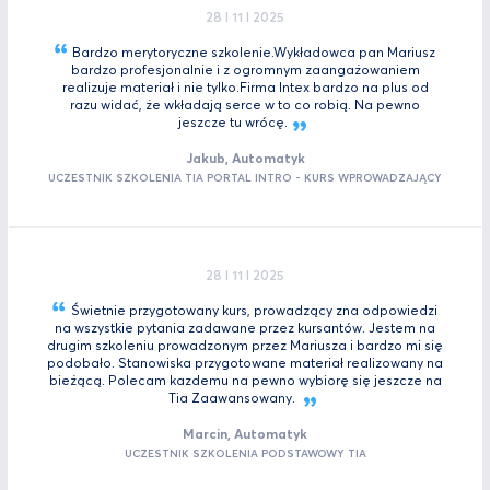
28 I 11 I 2025
Bardzo merytoryczne szkolenie.Wykładowca pan Mariusz
bardzo profesjonalnie i z ogromnym zaangażowaniem
realizuje materiał i nie tylko.Firma Intex bardzo na plus od
razu widać, że wkładają serce w to co robią. Na pewno
jeszcze tu
wrócę.
Jakub, Automatyk
UCZESTNIK SZKOLENIA TIA PORTAL INTRO - KURS WPROWADZAJĄCY
28 I 11 I 2025
Świetnie przygotowany kurs, prowadzący zna odpowiedzi
na wszystkie pytania zadawane przez kursantów. Jestem na
drugim szkoleniu prowadzonym przez Mariusza i bardzo mi się
podobało. Stanowiska przygotowane materiał realizowany na
bieżącą. Polecam kazdemu na pewno wybiorę się jeszcze na
Tia
Zaawansowany.
Marcin, Automatyk
UCZESTNIK SZKOLENIA PODSTAWOWY TIA