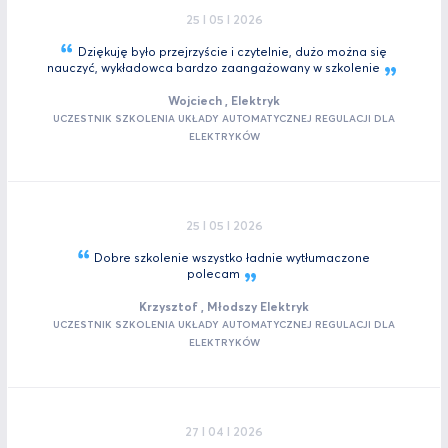
25 I 05 I 2026
Dziękuję było przejrzyście i czytelnie, dużo można się
nauczyć, wykładowca bardzo zaangażowany w
szkolenie
Wojciech , Elektryk
UCZESTNIK SZKOLENIA UKŁADY AUTOMATYCZNEJ REGULACJI DLA
ELEKTRYKÓW
25 I 05 I 2026
Dobre szkolenie wszystko ładnie wytłumaczone
polecam
Krzysztof , Młodszy Elektryk
UCZESTNIK SZKOLENIA UKŁADY AUTOMATYCZNEJ REGULACJI DLA
ELEKTRYKÓW
27 I 04 I 2026