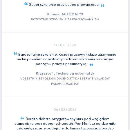
Super szkolenie oraz osoba
prowadząca.
Dariusz, AUTOMATYK
UCZESTNIK SZKOLENIA ZAAWANSOWANY TIA
17 I 04 I 2026
Bardzo fajne szkolenie. Każdy pracownik służb utrzymania
ruchu powinien uczestniczyć w takim szkoleniu na samym
początku pracy z
pneumatyką.
Krzysztof , Technolog automatyk
UCZESTNIK SZKOLENIA DIAGNOSTYKA I SERWIS UKŁADÓW
PNEUMATYCZNYCH
06 I 03 I 2026
Bardzo dobrze przygotowany kurs pod względem
stanowiska oraz dobranych zadań. Pan Mariusz bardzo miły
człowiek, szczere podejście do kursanta, posiada bardzo