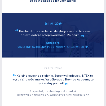
co powiedzieli po ich ukończeniu:
25 I 10 I 2019
Bardzo dobre szkolenie. Merytorycznie i technicznie
bardzo dobrze przeprowadzone.
Polecam.
Grzegorz,
UCZESTNIK SZKOLENIA PODSTAWOWY PANELE WINCC TIA
27 I 05 I 2026
Kolejne owocne szkolenie. Super wykładowcy. INTEX to
wysokiej jakości marka. Współpraca z Brembo Academy to
był świetny
pomysł!
Krzysztof, Technolog automatyk
UCZESTNIK SZKOLENIA DIAGNOSTYKA SIECI PROFIBUS DP