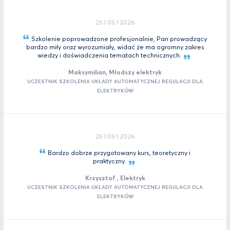
25 I 05 I 2026
Szkolenie poprowadzone profesjonalnie, Pan prowadzący
bardzo miły oraz wyrozumiały, widać że ma ogromny zakres
wiedzy i doświadczenia tematach
technicznych.
Maksymilian, Młodszy elektryk
UCZESTNIK SZKOLENIA UKŁADY AUTOMATYCZNEJ REGULACJI DLA
ELEKTRYKÓW
25 I 05 I 2026
Bardzo dobrze przygotowany kurs, teoretyczny i
praktyczny.
Krzysztof , Elektryk
UCZESTNIK SZKOLENIA UKŁADY AUTOMATYCZNEJ REGULACJI DLA
ELEKTRYKÓW