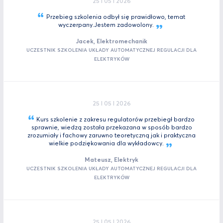
25 I 05 I 2026
Przebieg szkolenia odbył się prawidłowo, temat
wyczerpany.Jestem
zadowolony.
Jacek, Elektromechanik
UCZESTNIK SZKOLENIA UKŁADY AUTOMATYCZNEJ REGULACJI DLA
ELEKTRYKÓW
25 I 05 I 2026
Kurs szkolenie z zakresu regulatorów przebiegł bardzo
sprawnie, wiedzą została przekazana w sposób bardzo
zrozumiały i fachowy zaruwno teoretyczną jak i praktyczna
wielkie podziękowania dla
wykładowcy.
Mateusz, Elektryk
UCZESTNIK SZKOLENIA UKŁADY AUTOMATYCZNEJ REGULACJI DLA
ELEKTRYKÓW
25 I 05 I 2026