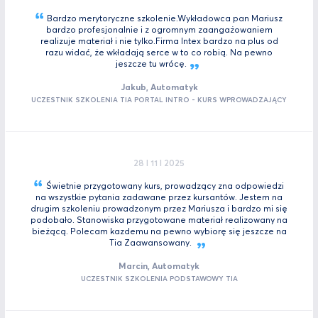
Bardzo merytoryczne szkolenie.Wykładowca pan Mariusz
bardzo profesjonalnie i z ogromnym zaangażowaniem
realizuje materiał i nie tylko.Firma Intex bardzo na plus od
razu widać, że wkładają serce w to co robią. Na pewno
jeszcze tu
wrócę.
Jakub, Automatyk
UCZESTNIK SZKOLENIA TIA PORTAL INTRO - KURS WPROWADZAJĄCY
28 I 11 I 2025
Świetnie przygotowany kurs, prowadzący zna odpowiedzi
na wszystkie pytania zadawane przez kursantów. Jestem na
drugim szkoleniu prowadzonym przez Mariusza i bardzo mi się
podobało. Stanowiska przygotowane materiał realizowany na
bieżącą. Polecam kazdemu na pewno wybiorę się jeszcze na
Tia
Zaawansowany.
Marcin, Automatyk
UCZESTNIK SZKOLENIA PODSTAWOWY TIA