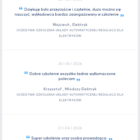
Dziękuję było przejrzyście i czytelnie, dużo można się
nauczyć, wykładowca bardzo zaangażowany w
szkolenie
Wojciech , Elektryk
UCZESTNIK SZKOLENIA UKŁADY AUTOMATYCZNEJ REGULACJI DLA
ELEKTRYKÓW
25 I 05 I 2026
Dobre szkolenie wszystko ładnie wytłumaczone
polecam
Krzysztof , Młodszy Elektryk
UCZESTNIK SZKOLENIA UKŁADY AUTOMATYCZNEJ REGULACJI DLA
ELEKTRYKÓW
27 I 04 I 2026
Super szkolenie oraz osoba
prowadząca.