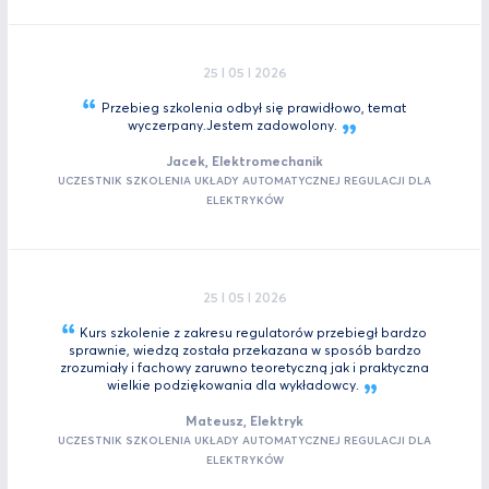
25 I 05 I 2026
Przebieg szkolenia odbył się prawidłowo, temat
wyczerpany.Jestem
zadowolony.
Jacek, Elektromechanik
UCZESTNIK SZKOLENIA UKŁADY AUTOMATYCZNEJ REGULACJI DLA
ELEKTRYKÓW
25 I 05 I 2026
Kurs szkolenie z zakresu regulatorów przebiegł bardzo
sprawnie, wiedzą została przekazana w sposób bardzo
zrozumiały i fachowy zaruwno teoretyczną jak i praktyczna
wielkie podziękowania dla
wykładowcy.
Mateusz, Elektryk
UCZESTNIK SZKOLENIA UKŁADY AUTOMATYCZNEJ REGULACJI DLA
ELEKTRYKÓW