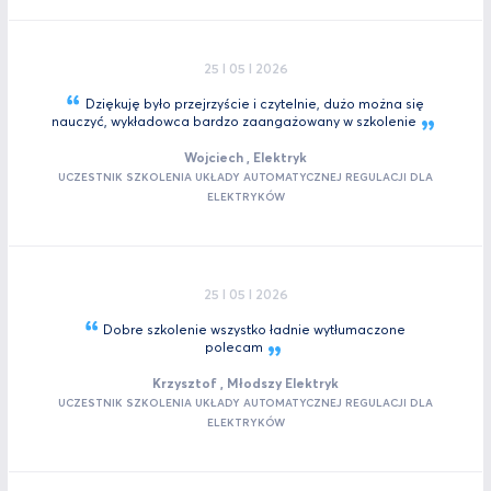
25 I 05 I 2026
Dziękuję było przejrzyście i czytelnie, dużo można się
nauczyć, wykładowca bardzo zaangażowany w
szkolenie
Wojciech , Elektryk
UCZESTNIK SZKOLENIA UKŁADY AUTOMATYCZNEJ REGULACJI DLA
ELEKTRYKÓW
25 I 05 I 2026
Dobre szkolenie wszystko ładnie wytłumaczone
polecam
Krzysztof , Młodszy Elektryk
UCZESTNIK SZKOLENIA UKŁADY AUTOMATYCZNEJ REGULACJI DLA
ELEKTRYKÓW