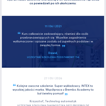
co powiedzieli po ich ukończeniu:
11 I 06 I 2021
Kurs całkowicie zadowalający, również dla osób
przebranżawiających się. Wszelkie zagadnienia
wytłumaczone i opisane zostały od zupełnych podstaw i w
zwięzłej
formie.
Dawid,
UCZESTNIK SZKOLENIA PODSTAWOWY TIA
27 I 05 I 2026
Kolejne owocne szkolenie. Super wykładowcy. INTEX to
wysokiej jakości marka. Współpraca z Brembo Academy to
był świetny
pomysł!
Krzysztof, Technolog automatyk
UCZESTNIK SZKOLENIA DIAGNOSTYKA SIECI PROFIBUS DP