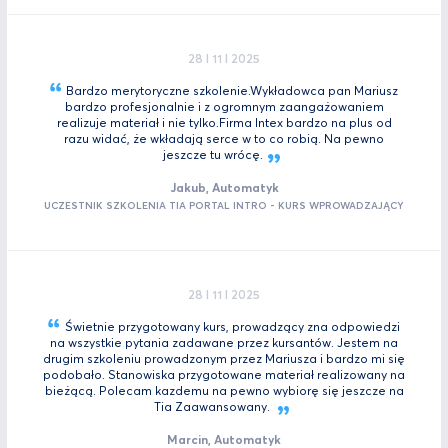
28 I 11 I 2025
Bardzo merytoryczne szkolenie.Wykładowca pan Mariusz
bardzo profesjonalnie i z ogromnym zaangażowaniem
realizuje materiał i nie tylko.Firma Intex bardzo na plus od
razu widać, że wkładają serce w to co robią. Na pewno
jeszcze tu
wrócę.
Jakub, Automatyk
UCZESTNIK SZKOLENIA TIA PORTAL INTRO - KURS WPROWADZAJĄCY
28 I 11 I 2025
Świetnie przygotowany kurs, prowadzący zna odpowiedzi
na wszystkie pytania zadawane przez kursantów. Jestem na
drugim szkoleniu prowadzonym przez Mariusza i bardzo mi się
podobało. Stanowiska przygotowane materiał realizowany na
bieżącą. Polecam kazdemu na pewno wybiorę się jeszcze na
Tia
Zaawansowany.
Marcin, Automatyk