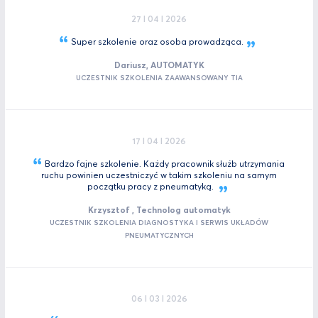
27 I 04 I 2026
Super szkolenie oraz osoba
prowadząca.
Dariusz, AUTOMATYK
UCZESTNIK SZKOLENIA ZAAWANSOWANY TIA
17 I 04 I 2026
Bardzo fajne szkolenie. Każdy pracownik służb utrzymania
ruchu powinien uczestniczyć w takim szkoleniu na samym
początku pracy z
pneumatyką.
Krzysztof , Technolog automatyk
UCZESTNIK SZKOLENIA DIAGNOSTYKA I SERWIS UKŁADÓW
PNEUMATYCZNYCH
06 I 03 I 2026