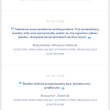
25 I 05 I 2026
Szkolenie poprowadzone profesjonalnie, Pan prowadzący
bardzo miły oraz wyrozumiały, widać że ma ogromny zakres
wiedzy i doświadczenia tematach
technicznych.
Maksymilian, Młodszy elektryk
UCZESTNIK SZKOLENIA UKŁADY AUTOMATYCZNEJ REGULACJI DLA
ELEKTRYKÓW
25 I 05 I 2026
Bardzo dobrze przygotowany kurs, teoretyczny i
praktyczny.
Krzysztof , Elektryk
UCZESTNIK SZKOLENIA UKŁADY AUTOMATYCZNEJ REGULACJI DLA
ELEKTRYKÓW