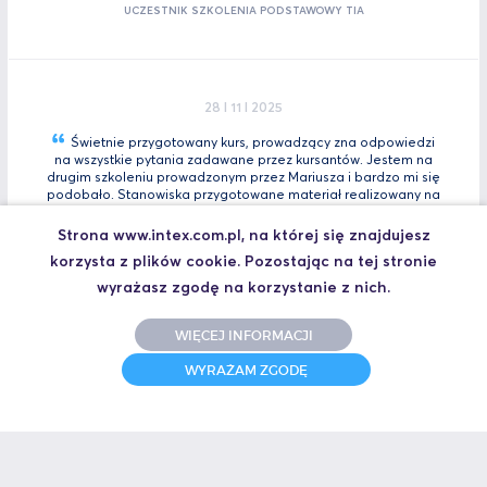
UCZESTNIK SZKOLENIA PODSTAWOWY TIA
28 I 11 I 2025
Świetnie przygotowany kurs, prowadzący zna odpowiedzi
na wszystkie pytania zadawane przez kursantów. Jestem na
drugim szkoleniu prowadzonym przez Mariusza i bardzo mi się
podobało. Stanowiska przygotowane materiał realizowany na
bieżącą. Polecam kazdemu na pewno wybiorę się jeszcze na
Tia
Zaawansowany.
Strona www.intex.com.pl, na której się znajdujesz
korzysta z plików cookie. Pozostając na tej stronie
Marcin, Automatyk
UCZESTNIK SZKOLENIA TIA PORTAL INTRO - KURS WPROWADZAJĄCY
wyrażasz zgodę na korzystanie z nich.
WIĘCEJ INFORMACJI
WYRAŻAM ZGODĘ
31 I 10 I 2025
Świetne szkolenie i jeszcze lepszy prowadzący.
Polecam
Jakub,