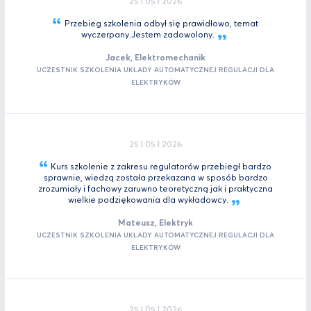
25 I 05 I 2026
Przebieg szkolenia odbył się prawidłowo, temat
wyczerpany.Jestem
zadowolony.
Jacek, Elektromechanik
UCZESTNIK SZKOLENIA UKŁADY AUTOMATYCZNEJ REGULACJI DLA
ELEKTRYKÓW
25 I 05 I 2026
Kurs szkolenie z zakresu regulatorów przebiegł bardzo
sprawnie, wiedzą została przekazana w sposób bardzo
zrozumiały i fachowy zaruwno teoretyczną jak i praktyczna
wielkie podziękowania dla
wykładowcy.
Mateusz, Elektryk
UCZESTNIK SZKOLENIA UKŁADY AUTOMATYCZNEJ REGULACJI DLA
ELEKTRYKÓW
25 I 05 I 2026