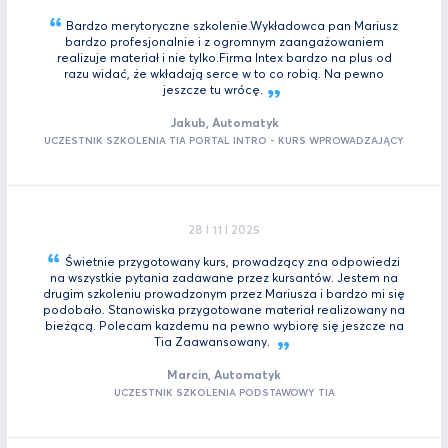
Bardzo merytoryczne szkolenie.Wykładowca pan Mariusz
bardzo profesjonalnie i z ogromnym zaangażowaniem
realizuje materiał i nie tylko.Firma Intex bardzo na plus od
razu widać, że wkładają serce w to co robią. Na pewno
jeszcze tu
wrócę.
Jakub, Automatyk
UCZESTNIK SZKOLENIA TIA PORTAL INTRO - KURS WPROWADZAJĄCY
28 I 11 I 2025
Świetnie przygotowany kurs, prowadzący zna odpowiedzi
na wszystkie pytania zadawane przez kursantów. Jestem na
drugim szkoleniu prowadzonym przez Mariusza i bardzo mi się
podobało. Stanowiska przygotowane materiał realizowany na
bieżącą. Polecam kazdemu na pewno wybiorę się jeszcze na
Tia
Zaawansowany.
Marcin, Automatyk
UCZESTNIK SZKOLENIA PODSTAWOWY TIA