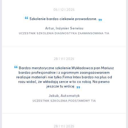
05 I 12 I 2025
Szkolenie bardzo ciekawie
prowadzone.
Artur, Inżynier Serwisu
UCZESTNIK SZKOLENIA DIAGNOSTYKA ZAAWANSOWANA TIA
28 I 11 I 2025
Bardzo merytoryczne szkolenie.Wykładowca pan Mariusz
bardzo profesjonalnie i z ogromnym zaangażowaniem
realizuje materiał i nie tylko.Firma Intex bardzo na plus od
razu widać, że wkładają serce w to co robią. Na pewno
jeszcze tu
wrócę.
Jakub, Automatyk
UCZESTNIK SZKOLENIA PODSTAWOWY TIA
28 I 11 I 2025