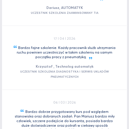
Dariusz, AUTOMATYK
UCZESTNIK SZKOLENIA ZAAWANSOWANY TIA
17 I 04 I 2026
Bardzo fajne szkolenie. Każdy pracownik służb utrzymania
ruchu powinien uczestniczyć w takim szkoleniu na samym
początku pracy z
pneumatyką.
Krzysztof , Technolog automatyk
UCZESTNIK SZKOLENIA DIAGNOSTYKA I SERWIS UKŁADÓW
PNEUMATYCZNYCH
06 I 03 I 2026
Bardzo dobrze przygotowany kurs pod względem
stanowiska oraz dobranych zadań. Pan Mariusz bardzo miły
człowiek, szczere podejście do kursanta, posiada bardzo
duże doświadczenie oraz potrafi w ciekawy sposób