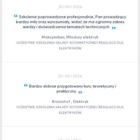
25 I 05 I 2026
Szkolenie poprowadzone profesjonalnie, Pan prowadzący
bardzo miły oraz wyrozumiały, widać że ma ogromny zakres
wiedzy i doświadczenia tematach
technicznych.
Maksymilian, Młodszy elektryk
UCZESTNIK SZKOLENIA UKŁADY AUTOMATYCZNEJ REGULACJI DLA
ELEKTRYKÓW
25 I 05 I 2026
Bardzo dobrze przygotowany kurs, teoretyczny i
praktyczny.
Krzysztof , Elektryk
UCZESTNIK SZKOLENIA UKŁADY AUTOMATYCZNEJ REGULACJI DLA
ELEKTRYKÓW