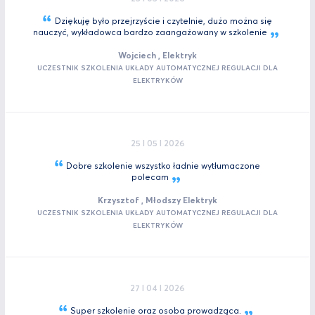
Dziękuję było przejrzyście i czytelnie, dużo można się
nauczyć, wykładowca bardzo zaangażowany w
szkolenie
Wojciech , Elektryk
UCZESTNIK SZKOLENIA UKŁADY AUTOMATYCZNEJ REGULACJI DLA
ELEKTRYKÓW
25 I 05 I 2026
Dobre szkolenie wszystko ładnie wytłumaczone
polecam
Krzysztof , Młodszy Elektryk
UCZESTNIK SZKOLENIA UKŁADY AUTOMATYCZNEJ REGULACJI DLA
ELEKTRYKÓW
27 I 04 I 2026
Super szkolenie oraz osoba
prowadząca.