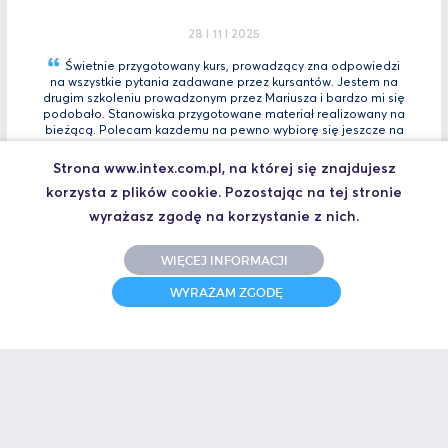
28 I 11 I 2025
Świetnie przygotowany kurs, prowadzący zna odpowiedzi
na wszystkie pytania zadawane przez kursantów. Jestem na
drugim szkoleniu prowadzonym przez Mariusza i bardzo mi się
podobało. Stanowiska przygotowane materiał realizowany na
bieżącą. Polecam kazdemu na pewno wybiorę się jeszcze na
Tia
Zaawansowany.
Strona www.intex.com.pl, na której się znajdujesz
Marcin, Automatyk
korzysta z plików cookie. Pozostając na tej stronie
UCZESTNIK SZKOLENIA TIA PORTAL INTRO - KURS WPROWADZAJĄCY
wyrażasz zgodę na korzystanie z nich.
WIĘCEJ INFORMACJI
31 I 10 I 2025
WYRAŻAM ZGODĘ
Świetne szkolenie i jeszcze lepszy prowadzący.
Polecam
Jakub,
UCZESTNIK SZKOLENIA ZAAWANSOWANY S7