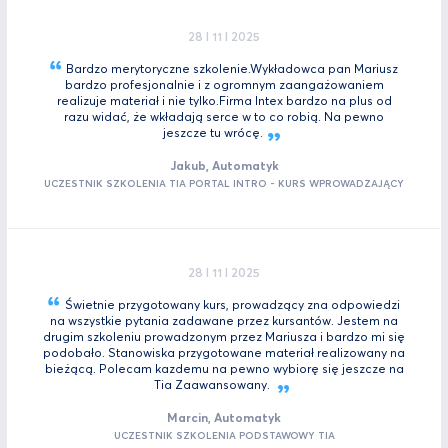
28 I 11 I 2025
Bardzo merytoryczne szkolenie.Wykładowca pan Mariusz
bardzo profesjonalnie i z ogromnym zaangażowaniem
realizuje materiał i nie tylko.Firma Intex bardzo na plus od
razu widać, że wkładają serce w to co robią. Na pewno
jeszcze tu
wrócę.
Jakub, Automatyk
UCZESTNIK SZKOLENIA TIA PORTAL INTRO - KURS WPROWADZAJĄCY
28 I 11 I 2025
Świetnie przygotowany kurs, prowadzący zna odpowiedzi
na wszystkie pytania zadawane przez kursantów. Jestem na
drugim szkoleniu prowadzonym przez Mariusza i bardzo mi się
podobało. Stanowiska przygotowane materiał realizowany na
bieżącą. Polecam kazdemu na pewno wybiorę się jeszcze na
Tia
Zaawansowany.
Marcin, Automatyk
UCZESTNIK SZKOLENIA PODSTAWOWY TIA