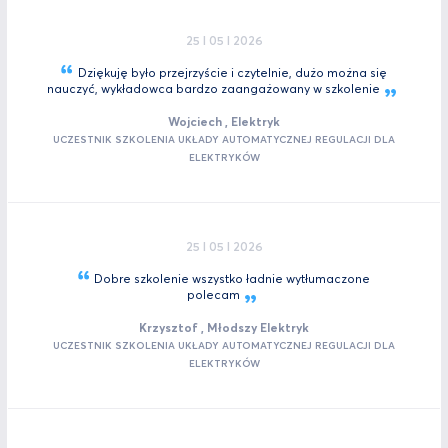
25 I 05 I 2026
Dziękuję było przejrzyście i czytelnie, dużo można się
nauczyć, wykładowca bardzo zaangażowany w
szkolenie
Wojciech , Elektryk
UCZESTNIK SZKOLENIA UKŁADY AUTOMATYCZNEJ REGULACJI DLA
ELEKTRYKÓW
25 I 05 I 2026
Dobre szkolenie wszystko ładnie wytłumaczone
polecam
Krzysztof , Młodszy Elektryk
UCZESTNIK SZKOLENIA UKŁADY AUTOMATYCZNEJ REGULACJI DLA
ELEKTRYKÓW