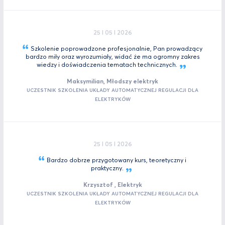
25 I 05 I 2026
Szkolenie poprowadzone profesjonalnie, Pan prowadzący
bardzo miły oraz wyrozumiały, widać że ma ogromny zakres
wiedzy i doświadczenia tematach
technicznych.
Maksymilian, Młodszy elektryk
UCZESTNIK SZKOLENIA UKŁADY AUTOMATYCZNEJ REGULACJI DLA
ELEKTRYKÓW
25 I 05 I 2026
Bardzo dobrze przygotowany kurs, teoretyczny i
praktyczny.
Krzysztof , Elektryk
UCZESTNIK SZKOLENIA UKŁADY AUTOMATYCZNEJ REGULACJI DLA
ELEKTRYKÓW