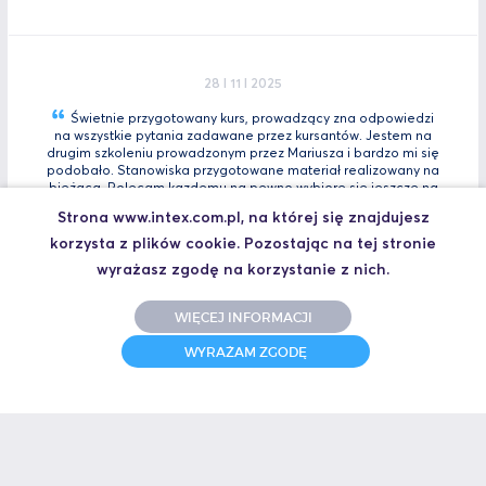
28 I 11 I 2025
Świetnie przygotowany kurs, prowadzący zna odpowiedzi
na wszystkie pytania zadawane przez kursantów. Jestem na
drugim szkoleniu prowadzonym przez Mariusza i bardzo mi się
podobało. Stanowiska przygotowane materiał realizowany na
bieżącą. Polecam kazdemu na pewno wybiorę się jeszcze na
Tia
Zaawansowany.
Strona www.intex.com.pl, na której się znajdujesz
Marcin, Automatyk
korzysta z plików cookie. Pozostając na tej stronie
UCZESTNIK SZKOLENIA TIA PORTAL INTRO - KURS WPROWADZAJĄCY
wyrażasz zgodę na korzystanie z nich.
WIĘCEJ INFORMACJI
WYRAŻAM ZGODĘ
31 I 10 I 2025
Świetne szkolenie i jeszcze lepszy prowadzący.
Polecam
Jakub,
UCZESTNIK SZKOLENIA ZAAWANSOWANY S7