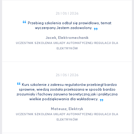
25 I 05 I 2026
Przebieg szkolenia odbył się prawidłowo, temat
wyczerpany.Jestem
zadowolony.
Jacek, Elektromechanik
UCZESTNIK SZKOLENIA UKŁADY AUTOMATYCZNEJ REGULACJI DLA
ELEKTRYKÓW
25 I 05 I 2026
Kurs szkolenie z zakresu regulatorów przebiegł bardzo
sprawnie, wiedzą została przekazana w sposób bardzo
zrozumiały i fachowy zaruwno teoretyczną jak i praktyczna
wielkie podziękowania dla
wykładowcy.
Mateusz, Elektryk
UCZESTNIK SZKOLENIA UKŁADY AUTOMATYCZNEJ REGULACJI DLA
ELEKTRYKÓW