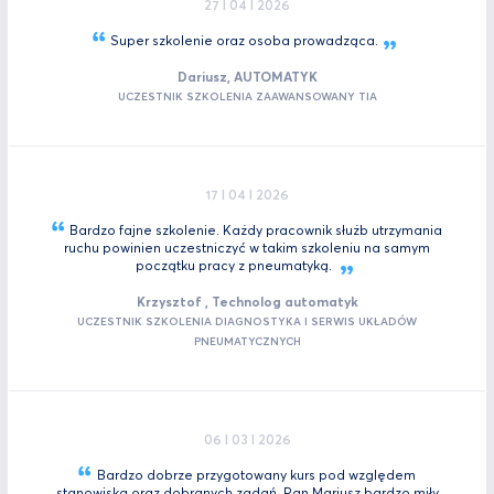
27 I 04 I 2026
Super szkolenie oraz osoba
prowadząca.
Dariusz, AUTOMATYK
UCZESTNIK SZKOLENIA ZAAWANSOWANY TIA
17 I 04 I 2026
Bardzo fajne szkolenie. Każdy pracownik służb utrzymania
ruchu powinien uczestniczyć w takim szkoleniu na samym
początku pracy z
pneumatyką.
Krzysztof , Technolog automatyk
UCZESTNIK SZKOLENIA DIAGNOSTYKA I SERWIS UKŁADÓW
PNEUMATYCZNYCH
06 I 03 I 2026
Bardzo dobrze przygotowany kurs pod względem
stanowiska oraz dobranych zadań. Pan Mariusz bardzo miły