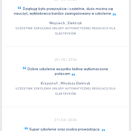
Dziękuję było przejrzyście i czytelnie, dużo można się
nauczyć, wykładowca bardzo zaangażowany w
szkolenie
Wojciech , Elektryk
UCZESTNIK SZKOLENIA UKŁADY AUTOMATYCZNEJ REGULACJI DLA
ELEKTRYKÓW
25 I 05 I 2026
Dobre szkolenie wszystko ładnie wytłumaczone
polecam
Krzysztof , Młodszy Elektryk
UCZESTNIK SZKOLENIA UKŁADY AUTOMATYCZNEJ REGULACJI DLA
ELEKTRYKÓW
27 I 04 I 2026
Super szkolenie oraz osoba
prowadząca.