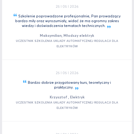
25 I 05 I 2026
Szkolenie poprowadzone profesjonalnie, Pan prowadzący
bardzo miły oraz wyrozumiały, widać że ma ogromny zakres
wiedzy i doświadczenia tematach
technicznych.
Maksymilian, Młodszy elektryk
UCZESTNIK SZKOLENIA UKŁADY AUTOMATYCZNEJ REGULACJI DLA
ELEKTRYKÓW
25 I 05 I 2026
Bardzo dobrze przygotowany kurs, teoretyczny i
praktyczny.
Krzysztof , Elektryk
UCZESTNIK SZKOLENIA UKŁADY AUTOMATYCZNEJ REGULACJI DLA
ELEKTRYKÓW