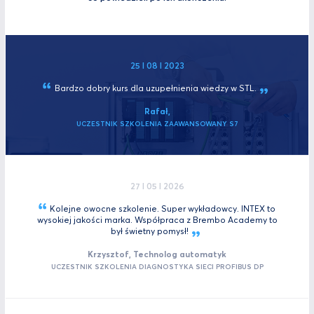
25 I 08 I 2023
Bardzo dobry kurs dla uzupełnienia wiedzy w
STL.
Rafał,
UCZESTNIK SZKOLENIA ZAAWANSOWANY S7
27 I 05 I 2026
Kolejne owocne szkolenie. Super wykładowcy. INTEX to
wysokiej jakości marka. Współpraca z Brembo Academy to
był świetny
pomysł!
Krzysztof, Technolog automatyk
UCZESTNIK SZKOLENIA DIAGNOSTYKA SIECI PROFIBUS DP