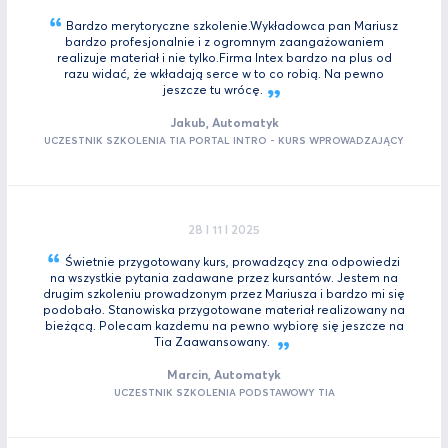
Bardzo merytoryczne szkolenie.Wykładowca pan Mariusz
bardzo profesjonalnie i z ogromnym zaangażowaniem
realizuje materiał i nie tylko.Firma Intex bardzo na plus od
razu widać, że wkładają serce w to co robią. Na pewno
jeszcze tu
wrócę.
Jakub, Automatyk
UCZESTNIK SZKOLENIA TIA PORTAL INTRO - KURS WPROWADZAJĄCY
28 I 11 I 2025
Świetnie przygotowany kurs, prowadzący zna odpowiedzi
na wszystkie pytania zadawane przez kursantów. Jestem na
drugim szkoleniu prowadzonym przez Mariusza i bardzo mi się
podobało. Stanowiska przygotowane materiał realizowany na
bieżącą. Polecam kazdemu na pewno wybiorę się jeszcze na
Tia
Zaawansowany.
Marcin, Automatyk
UCZESTNIK SZKOLENIA PODSTAWOWY TIA