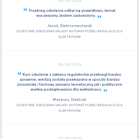
25 I 05 I 2026
Przebieg szkolenia odbył się prawidłowo, temat
wyczerpany.Jestem
zadowolony.
Jacek, Elektromechanik
UCZESTNIK SZKOLENIA UKŁADY AUTOMATYCZNEJ REGULACJI DLA
ELEKTRYKÓW
25 I 05 I 2026
Kurs szkolenie z zakresu regulatorów przebiegł bardzo
sprawnie, wiedzą została przekazana w sposób bardzo
zrozumiały i fachowy zaruwno teoretyczną jak i praktyczna
wielkie podziękowania dla
wykładowcy.
Mateusz, Elektryk
UCZESTNIK SZKOLENIA UKŁADY AUTOMATYCZNEJ REGULACJI DLA
ELEKTRYKÓW
25 I 05 I 2026