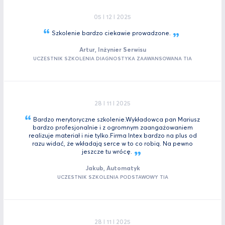
05 I 12 I 2025
Szkolenie bardzo ciekawie
prowadzone.
Artur, Inżynier Serwisu
UCZESTNIK SZKOLENIA DIAGNOSTYKA ZAAWANSOWANA TIA
28 I 11 I 2025
Bardzo merytoryczne szkolenie.Wykładowca pan Mariusz
bardzo profesjonalnie i z ogromnym zaangażowaniem
realizuje materiał i nie tylko.Firma Intex bardzo na plus od
razu widać, że wkładają serce w to co robią. Na pewno
jeszcze tu
wrócę.
Jakub, Automatyk
UCZESTNIK SZKOLENIA PODSTAWOWY TIA
28 I 11 I 2025