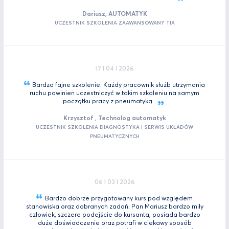
Dariusz, AUTOMATYK
UCZESTNIK SZKOLENIA ZAAWANSOWANY TIA
17 I 04 I 2026
Bardzo fajne szkolenie. Każdy pracownik służb utrzymania
ruchu powinien uczestniczyć w takim szkoleniu na samym
początku pracy z
pneumatyką.
Krzysztof , Technolog automatyk
UCZESTNIK SZKOLENIA DIAGNOSTYKA I SERWIS UKŁADÓW
PNEUMATYCZNYCH
06 I 03 I 2026
Bardzo dobrze przygotowany kurs pod względem
stanowiska oraz dobranych zadań. Pan Mariusz bardzo miły
człowiek, szczere podejście do kursanta, posiada bardzo
duże doświadczenie oraz potrafi w ciekawy sposób