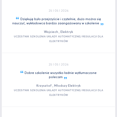
25 I 05 I 2026
Dziękuję było przejrzyście i czytelnie, dużo można się
nauczyć, wykładowca bardzo zaangażowany w
szkolenie
Wojciech , Elektryk
UCZESTNIK SZKOLENIA UKŁADY AUTOMATYCZNEJ REGULACJI DLA
ELEKTRYKÓW
25 I 05 I 2026
Dobre szkolenie wszystko ładnie wytłumaczone
polecam
Krzysztof , Młodszy Elektryk
UCZESTNIK SZKOLENIA UKŁADY AUTOMATYCZNEJ REGULACJI DLA
ELEKTRYKÓW