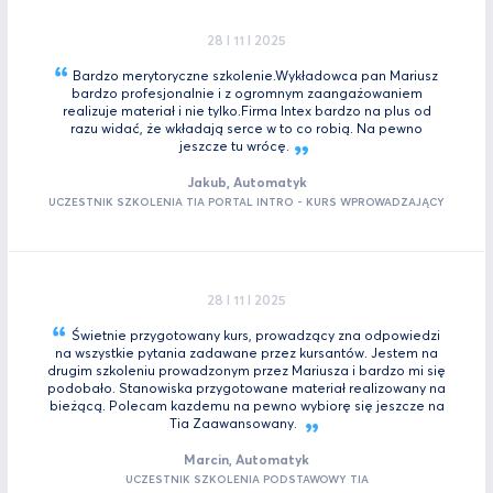
28 I 11 I 2025
Bardzo merytoryczne szkolenie.Wykładowca pan Mariusz
bardzo profesjonalnie i z ogromnym zaangażowaniem
realizuje materiał i nie tylko.Firma Intex bardzo na plus od
razu widać, że wkładają serce w to co robią. Na pewno
jeszcze tu
wrócę.
Jakub, Automatyk
UCZESTNIK SZKOLENIA TIA PORTAL INTRO - KURS WPROWADZAJĄCY
28 I 11 I 2025
Świetnie przygotowany kurs, prowadzący zna odpowiedzi
na wszystkie pytania zadawane przez kursantów. Jestem na
drugim szkoleniu prowadzonym przez Mariusza i bardzo mi się
podobało. Stanowiska przygotowane materiał realizowany na
bieżącą. Polecam kazdemu na pewno wybiorę się jeszcze na
Tia
Zaawansowany.
Marcin, Automatyk
UCZESTNIK SZKOLENIA PODSTAWOWY TIA