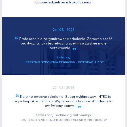
co powiedzieli po ich ukończeniu:
25 I 08 I 2023
Profesonalnie zorganizowane szkolenie. Zarówno cześć
praktyczna, jak i teoretyczna spełniły wszystkie moje
oczekiwania.
Łukasz,
UCZESTNIK SZKOLENIA RF200/300 - INTEGRACJA Z S7
27 I 05 I 2026
Kolejne owocne szkolenie. Super wykładowcy. INTEX to
wysokiej jakości marka. Współpraca z Brembo Academy to
był świetny
pomysł!
Krzysztof, Technolog automatyk
UCZESTNIK SZKOLENIA DIAGNOSTYKA SIECI PROFIBUS DP