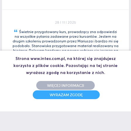
28 I 11 I 2025
Świetnie przygotowany kurs, prowadzący zna odpowiedzi
na wszystkie pytania zadawane przez kursantów. Jestem na
drugim szkoleniu prowadzonym przez Mariusza i bardzo mi się
podobało. Stanowiska przygotowane materiał realizowany na
bieżącą. Polecam kazdemu na pewno wybiorę się jeszcze na
Tia
Zaawansowany.
Strona www.intex.com.pl, na której się znajdujesz
Marcin, Automatyk
korzysta z plików cookie. Pozostając na tej stronie
UCZESTNIK SZKOLENIA TIA PORTAL INTRO - KURS WPROWADZAJĄCY
wyrażasz zgodę na korzystanie z nich.
WIĘCEJ INFORMACJI
WYRAŻAM ZGODĘ
31 I 10 I 2025
Świetne szkolenie i jeszcze lepszy prowadzący.
Polecam
Jakub,
UCZESTNIK SZKOLENIA ZAAWANSOWANY S7