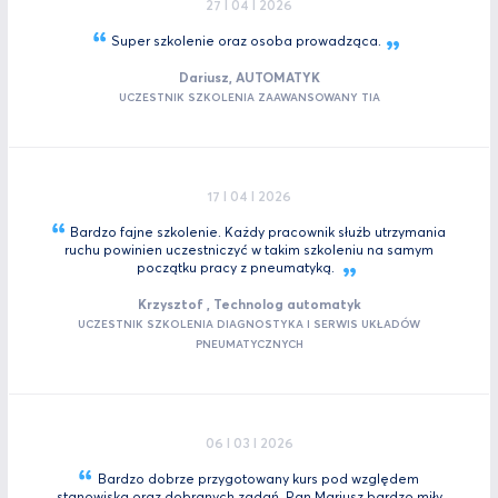
27 I 04 I 2026
Super szkolenie oraz osoba
prowadząca.
Dariusz, AUTOMATYK
UCZESTNIK SZKOLENIA ZAAWANSOWANY TIA
17 I 04 I 2026
Bardzo fajne szkolenie. Każdy pracownik służb utrzymania
ruchu powinien uczestniczyć w takim szkoleniu na samym
początku pracy z
pneumatyką.
Krzysztof , Technolog automatyk
UCZESTNIK SZKOLENIA DIAGNOSTYKA I SERWIS UKŁADÓW
PNEUMATYCZNYCH
06 I 03 I 2026
Bardzo dobrze przygotowany kurs pod względem
stanowiska oraz dobranych zadań. Pan Mariusz bardzo miły