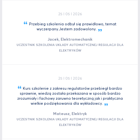
25 I 05 I 2026
Przebieg szkolenia odbył się prawidłowo, temat
wyczerpany.Jestem
zadowolony.
Jacek, Elektromechanik
UCZESTNIK SZKOLENIA UKŁADY AUTOMATYCZNEJ REGULACJI DLA
ELEKTRYKÓW
25 I 05 I 2026
Kurs szkolenie z zakresu regulatorów przebiegł bardzo
sprawnie, wiedzą została przekazana w sposób bardzo
zrozumiały i fachowy zaruwno teoretyczną jak i praktyczna
wielkie podziękowania dla
wykładowcy.
Mateusz, Elektryk
UCZESTNIK SZKOLENIA UKŁADY AUTOMATYCZNEJ REGULACJI DLA
ELEKTRYKÓW