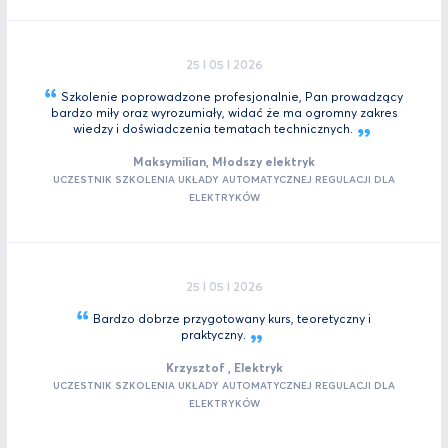
25 I 05 I 2026
Szkolenie poprowadzone profesjonalnie, Pan prowadzący
bardzo miły oraz wyrozumiały, widać że ma ogromny zakres
wiedzy i doświadczenia tematach
technicznych.
Maksymilian, Młodszy elektryk
UCZESTNIK SZKOLENIA UKŁADY AUTOMATYCZNEJ REGULACJI DLA
ELEKTRYKÓW
25 I 05 I 2026
Bardzo dobrze przygotowany kurs, teoretyczny i
praktyczny.
Krzysztof , Elektryk
UCZESTNIK SZKOLENIA UKŁADY AUTOMATYCZNEJ REGULACJI DLA
ELEKTRYKÓW