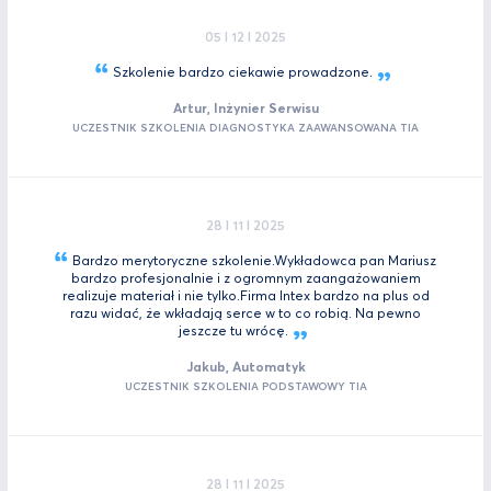
05 I 12 I 2025
Szkolenie bardzo ciekawie
prowadzone.
Artur, Inżynier Serwisu
UCZESTNIK SZKOLENIA DIAGNOSTYKA ZAAWANSOWANA TIA
28 I 11 I 2025
Bardzo merytoryczne szkolenie.Wykładowca pan Mariusz
bardzo profesjonalnie i z ogromnym zaangażowaniem
realizuje materiał i nie tylko.Firma Intex bardzo na plus od
razu widać, że wkładają serce w to co robią. Na pewno
jeszcze tu
wrócę.
Jakub, Automatyk
UCZESTNIK SZKOLENIA PODSTAWOWY TIA
28 I 11 I 2025