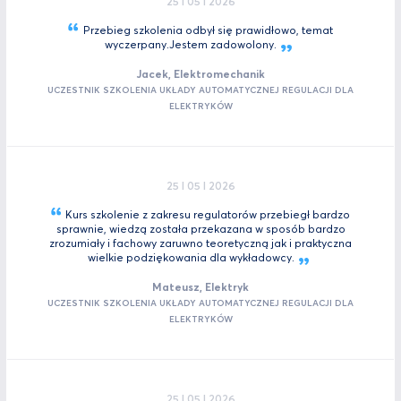
25 I 05 I 2026
Przebieg szkolenia odbył się prawidłowo, temat
wyczerpany.Jestem
zadowolony.
Jacek, Elektromechanik
UCZESTNIK SZKOLENIA UKŁADY AUTOMATYCZNEJ REGULACJI DLA
ELEKTRYKÓW
25 I 05 I 2026
Kurs szkolenie z zakresu regulatorów przebiegł bardzo
sprawnie, wiedzą została przekazana w sposób bardzo
zrozumiały i fachowy zaruwno teoretyczną jak i praktyczna
wielkie podziękowania dla
wykładowcy.
Mateusz, Elektryk
UCZESTNIK SZKOLENIA UKŁADY AUTOMATYCZNEJ REGULACJI DLA
ELEKTRYKÓW
25 I 05 I 2026