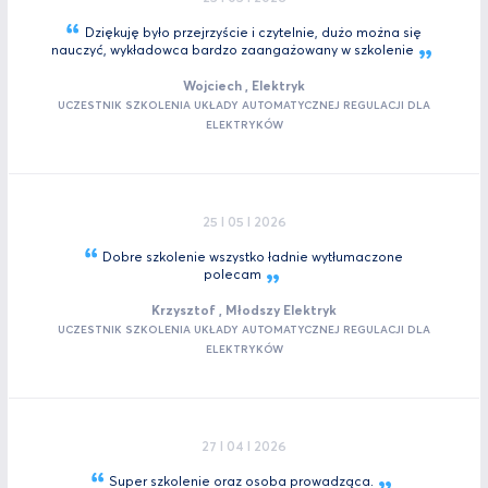
Dziękuję było przejrzyście i czytelnie, dużo można się
nauczyć, wykładowca bardzo zaangażowany w
szkolenie
Wojciech , Elektryk
UCZESTNIK SZKOLENIA UKŁADY AUTOMATYCZNEJ REGULACJI DLA
ELEKTRYKÓW
25 I 05 I 2026
Dobre szkolenie wszystko ładnie wytłumaczone
polecam
Krzysztof , Młodszy Elektryk
UCZESTNIK SZKOLENIA UKŁADY AUTOMATYCZNEJ REGULACJI DLA
ELEKTRYKÓW
27 I 04 I 2026
Super szkolenie oraz osoba
prowadząca.