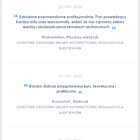
25 I 05 I 2026
Szkolenie poprowadzone profesjonalnie, Pan prowadzący
bardzo miły oraz wyrozumiały, widać że ma ogromny zakres
wiedzy i doświadczenia tematach
technicznych.
Maksymilian, Młodszy elektryk
UCZESTNIK SZKOLENIA UKŁADY AUTOMATYCZNEJ REGULACJI DLA
ELEKTRYKÓW
25 I 05 I 2026
Bardzo dobrze przygotowany kurs, teoretyczny i
praktyczny.
Krzysztof , Elektryk
UCZESTNIK SZKOLENIA UKŁADY AUTOMATYCZNEJ REGULACJI DLA
ELEKTRYKÓW