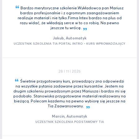
Bardzo merytoryczne szkolenie.Wykładowca pan Mariusz
bardzo profesjonalnie i z ogromnym zaangażowaniem
realizuje materiał i nie tylko.Firma Intex bardzo na plus od
razu widać, że wkładają serce w to co robią. Na pewno
jeszcze tu
wrócę.
Jakub, Automatyk
UCZESTNIK SZKOLENIA TIA PORTAL INTRO - KURS WPROWADZAJĄCY
28 I 11 I 2025
Świetnie przygotowany kurs, prowadzący zna odpowiedzi
na wszystkie pytania zadawane przez kursantów. Jestem na
drugim szkoleniu prowadzonym przez Mariusza i bardzo mi się
podobało. Stanowiska przygotowane materiał realizowany na
bieżącą. Polecam kazdemu na pewno wybiorę się jeszcze na
Tia
Zaawansowany.
Marcin, Automatyk
UCZESTNIK SZKOLENIA PODSTAWOWY TIA