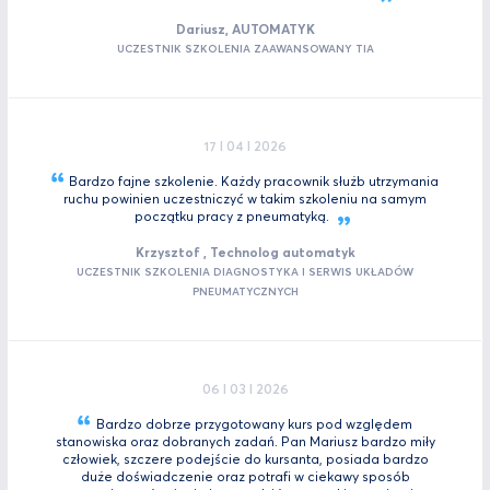
Dariusz, AUTOMATYK
UCZESTNIK SZKOLENIA ZAAWANSOWANY TIA
17 I 04 I 2026
Bardzo fajne szkolenie. Każdy pracownik służb utrzymania
ruchu powinien uczestniczyć w takim szkoleniu na samym
początku pracy z
pneumatyką.
Krzysztof , Technolog automatyk
UCZESTNIK SZKOLENIA DIAGNOSTYKA I SERWIS UKŁADÓW
PNEUMATYCZNYCH
06 I 03 I 2026
Bardzo dobrze przygotowany kurs pod względem
stanowiska oraz dobranych zadań. Pan Mariusz bardzo miły
człowiek, szczere podejście do kursanta, posiada bardzo
duże doświadczenie oraz potrafi w ciekawy sposób