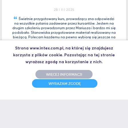
28 I 11 I 2025
Świetnie przygotowany kurs, prowadzący zna odpowiedzi
na wszystkie pytania zadawane przez kursantów. Jestem na
drugim szkoleniu prowadzonym przez Mariusza i bardzo mi się
podobało. Stanowiska przygotowane materiał realizowany na
bieżącą. Polecam kazdemu na pewno wybiorę się jeszcze na
Tia
Zaawansowany.
Strona www.intex.com.pl, na której się znajdujesz
Marcin, Automatyk
korzysta z plików cookie. Pozostając na tej stronie
UCZESTNIK SZKOLENIA TIA PORTAL INTRO - KURS WPROWADZAJĄCY
wyrażasz zgodę na korzystanie z nich.
WIĘCEJ INFORMACJI
31 I 10 I 2025
WYRAŻAM ZGODĘ
Świetne szkolenie i jeszcze lepszy prowadzący.
Polecam
Jakub,
UCZESTNIK SZKOLENIA ZAAWANSOWANY S7