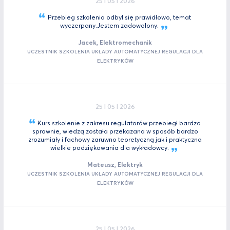
25 I 05 I 2026
Przebieg szkolenia odbył się prawidłowo, temat
wyczerpany.Jestem
zadowolony.
Jacek, Elektromechanik
UCZESTNIK SZKOLENIA UKŁADY AUTOMATYCZNEJ REGULACJI DLA
ELEKTRYKÓW
25 I 05 I 2026
Kurs szkolenie z zakresu regulatorów przebiegł bardzo
sprawnie, wiedzą została przekazana w sposób bardzo
zrozumiały i fachowy zaruwno teoretyczną jak i praktyczna
wielkie podziękowania dla
wykładowcy.
Mateusz, Elektryk
UCZESTNIK SZKOLENIA UKŁADY AUTOMATYCZNEJ REGULACJI DLA
ELEKTRYKÓW
25 I 05 I 2026