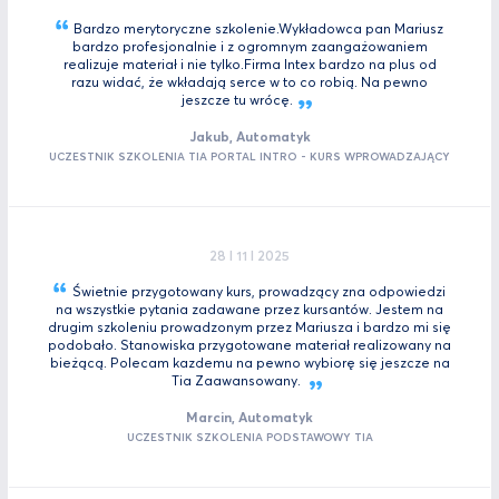
Bardzo merytoryczne szkolenie.Wykładowca pan Mariusz
bardzo profesjonalnie i z ogromnym zaangażowaniem
realizuje materiał i nie tylko.Firma Intex bardzo na plus od
razu widać, że wkładają serce w to co robią. Na pewno
jeszcze tu
wrócę.
Jakub, Automatyk
UCZESTNIK SZKOLENIA TIA PORTAL INTRO - KURS WPROWADZAJĄCY
28 I 11 I 2025
Świetnie przygotowany kurs, prowadzący zna odpowiedzi
na wszystkie pytania zadawane przez kursantów. Jestem na
drugim szkoleniu prowadzonym przez Mariusza i bardzo mi się
podobało. Stanowiska przygotowane materiał realizowany na
bieżącą. Polecam kazdemu na pewno wybiorę się jeszcze na
Tia
Zaawansowany.
Marcin, Automatyk
UCZESTNIK SZKOLENIA PODSTAWOWY TIA