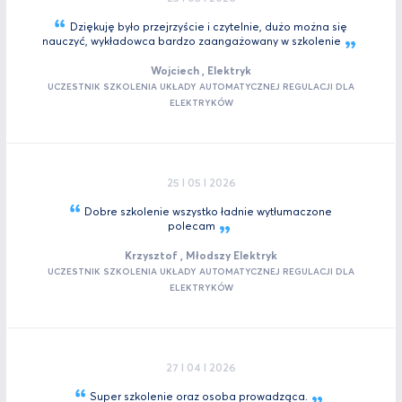
Dziękuję było przejrzyście i czytelnie, dużo można się
nauczyć, wykładowca bardzo zaangażowany w
szkolenie
Wojciech , Elektryk
UCZESTNIK SZKOLENIA UKŁADY AUTOMATYCZNEJ REGULACJI DLA
ELEKTRYKÓW
25 I 05 I 2026
Dobre szkolenie wszystko ładnie wytłumaczone
polecam
Krzysztof , Młodszy Elektryk
UCZESTNIK SZKOLENIA UKŁADY AUTOMATYCZNEJ REGULACJI DLA
ELEKTRYKÓW
27 I 04 I 2026
Super szkolenie oraz osoba
prowadząca.