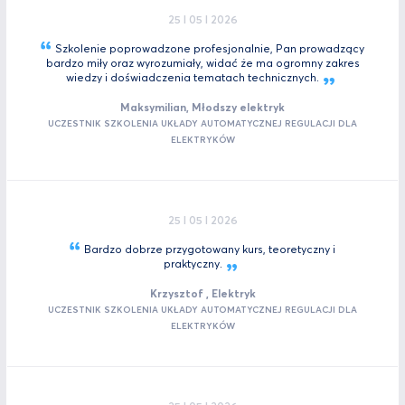
25 I 05 I 2026
Szkolenie poprowadzone profesjonalnie, Pan prowadzący
bardzo miły oraz wyrozumiały, widać że ma ogromny zakres
wiedzy i doświadczenia tematach
technicznych.
Maksymilian, Młodszy elektryk
UCZESTNIK SZKOLENIA UKŁADY AUTOMATYCZNEJ REGULACJI DLA
ELEKTRYKÓW
25 I 05 I 2026
Bardzo dobrze przygotowany kurs, teoretyczny i
praktyczny.
Krzysztof , Elektryk
UCZESTNIK SZKOLENIA UKŁADY AUTOMATYCZNEJ REGULACJI DLA
ELEKTRYKÓW