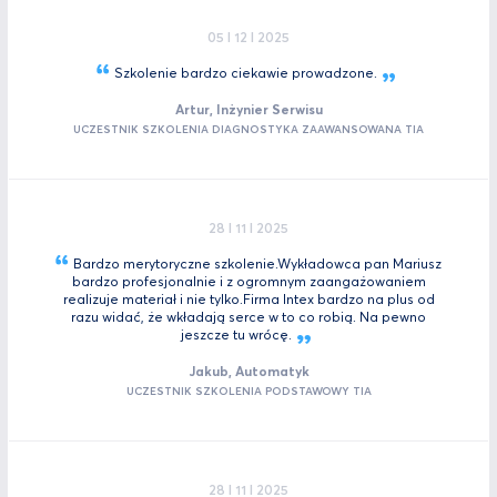
05 I 12 I 2025
Szkolenie bardzo ciekawie
prowadzone.
Artur, Inżynier Serwisu
UCZESTNIK SZKOLENIA DIAGNOSTYKA ZAAWANSOWANA TIA
28 I 11 I 2025
Bardzo merytoryczne szkolenie.Wykładowca pan Mariusz
bardzo profesjonalnie i z ogromnym zaangażowaniem
realizuje materiał i nie tylko.Firma Intex bardzo na plus od
razu widać, że wkładają serce w to co robią. Na pewno
jeszcze tu
wrócę.
Jakub, Automatyk
UCZESTNIK SZKOLENIA PODSTAWOWY TIA
28 I 11 I 2025