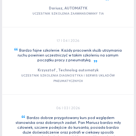
Dariusz, AUTOMATYK
UCZESTNIK SZKOLENIA ZAAWANSOWANY TIA
17 I 04 I 2026
Bardzo fajne szkolenie. Każdy pracownik służb utrzymania
ruchu powinien uczestniczyć w takim szkoleniu na samym
początku pracy z
pneumatyką.
Krzysztof , Technolog automatyk
UCZESTNIK SZKOLENIA DIAGNOSTYKA I SERWIS UKŁADÓW
PNEUMATYCZNYCH
06 I 03 I 2026
Bardzo dobrze przygotowany kurs pod względem
stanowiska oraz dobranych zadań. Pan Mariusz bardzo miły
człowiek, szczere podejście do kursanta, posiada bardzo
duże doświadczenie oraz potrafi w ciekawy sposób