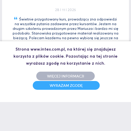
28 I 11 I 2025
Świetnie przygotowany kurs, prowadzący zna odpowiedzi
na wszystkie pytania zadawane przez kursantów. Jestem na
drugim szkoleniu prowadzonym przez Mariusza i bardzo mi się
podobało. Stanowiska przygotowane materiał realizowany na
bieżącą. Polecam kazdemu na pewno wybiorę się jeszcze na
Tia
Zaawansowany.
Strona www.intex.com.pl, na której się znajdujesz
Marcin, Automatyk
korzysta z plików cookie. Pozostając na tej stronie
UCZESTNIK SZKOLENIA TIA PORTAL INTRO - KURS WPROWADZAJĄCY
wyrażasz zgodę na korzystanie z nich.
WIĘCEJ INFORMACJI
31 I 10 I 2025
WYRAŻAM ZGODĘ
Świetne szkolenie i jeszcze lepszy prowadzący.
Polecam
Jakub,
UCZESTNIK SZKOLENIA ZAAWANSOWANY S7