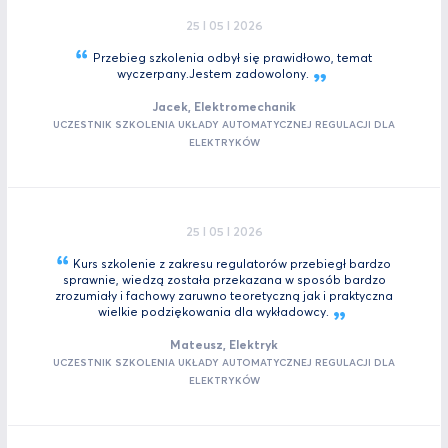
25 I 05 I 2026
Przebieg szkolenia odbył się prawidłowo, temat
wyczerpany.Jestem
zadowolony.
Jacek, Elektromechanik
UCZESTNIK SZKOLENIA UKŁADY AUTOMATYCZNEJ REGULACJI DLA
ELEKTRYKÓW
25 I 05 I 2026
Kurs szkolenie z zakresu regulatorów przebiegł bardzo
sprawnie, wiedzą została przekazana w sposób bardzo
zrozumiały i fachowy zaruwno teoretyczną jak i praktyczna
wielkie podziękowania dla
wykładowcy.
Mateusz, Elektryk
UCZESTNIK SZKOLENIA UKŁADY AUTOMATYCZNEJ REGULACJI DLA
ELEKTRYKÓW