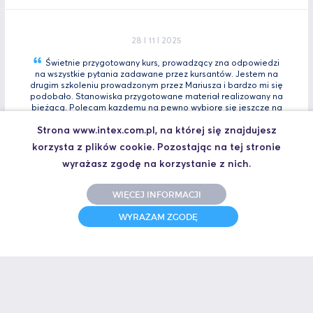
28 I 11 I 2025
Świetnie przygotowany kurs, prowadzący zna odpowiedzi
na wszystkie pytania zadawane przez kursantów. Jestem na
drugim szkoleniu prowadzonym przez Mariusza i bardzo mi się
podobało. Stanowiska przygotowane materiał realizowany na
bieżącą. Polecam kazdemu na pewno wybiorę się jeszcze na
Tia
Zaawansowany.
Strona www.intex.com.pl, na której się znajdujesz
Marcin, Automatyk
korzysta z plików cookie. Pozostając na tej stronie
UCZESTNIK SZKOLENIA TIA PORTAL INTRO - KURS WPROWADZAJĄCY
wyrażasz zgodę na korzystanie z nich.
WIĘCEJ INFORMACJI
31 I 10 I 2025
WYRAŻAM ZGODĘ
Świetne szkolenie i jeszcze lepszy prowadzący.
Polecam
Jakub,
UCZESTNIK SZKOLENIA ZAAWANSOWANY S7