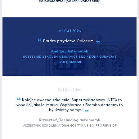
co powiedzieli po ich ukończeniu:
11 I 04 I 2025
Bardzo przydatne.
Polecam.
Andrzej, Automatyk
UCZESTNIK SZKOLENIA SINAMICS S120 - KONFIGURACJA I
URUCHOMIENIE
27 I 05 I 2026
Kolejne owocne szkolenie. Super wykładowcy. INTEX to
wysokiej jakości marka. Współpraca z Brembo Academy to
był świetny
pomysł!
Krzysztof, Technolog automatyk
UCZESTNIK SZKOLENIA DIAGNOSTYKA SIECI PROFIBUS DP