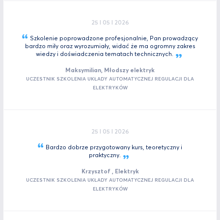
25 I 05 I 2026
Szkolenie poprowadzone profesjonalnie, Pan prowadzący
bardzo miły oraz wyrozumiały, widać że ma ogromny zakres
wiedzy i doświadczenia tematach
technicznych.
Maksymilian, Młodszy elektryk
UCZESTNIK SZKOLENIA UKŁADY AUTOMATYCZNEJ REGULACJI DLA
ELEKTRYKÓW
25 I 05 I 2026
Bardzo dobrze przygotowany kurs, teoretyczny i
praktyczny.
Krzysztof , Elektryk
UCZESTNIK SZKOLENIA UKŁADY AUTOMATYCZNEJ REGULACJI DLA
ELEKTRYKÓW