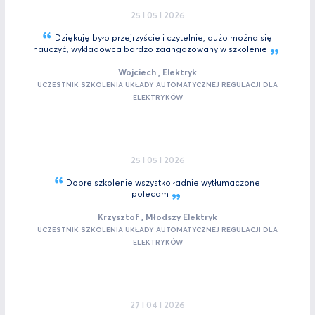
25 I 05 I 2026
Dziękuję było przejrzyście i czytelnie, dużo można się
nauczyć, wykładowca bardzo zaangażowany w
szkolenie
Wojciech , Elektryk
UCZESTNIK SZKOLENIA UKŁADY AUTOMATYCZNEJ REGULACJI DLA
ELEKTRYKÓW
25 I 05 I 2026
Dobre szkolenie wszystko ładnie wytłumaczone
polecam
Krzysztof , Młodszy Elektryk
UCZESTNIK SZKOLENIA UKŁADY AUTOMATYCZNEJ REGULACJI DLA
ELEKTRYKÓW
27 I 04 I 2026