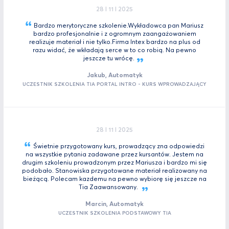
28 I 11 I 2025
Bardzo merytoryczne szkolenie.Wykładowca pan Mariusz
bardzo profesjonalnie i z ogromnym zaangażowaniem
realizuje materiał i nie tylko.Firma Intex bardzo na plus od
razu widać, że wkładają serce w to co robią. Na pewno
jeszcze tu
wrócę.
Jakub, Automatyk
UCZESTNIK SZKOLENIA TIA PORTAL INTRO - KURS WPROWADZAJĄCY
28 I 11 I 2025
Świetnie przygotowany kurs, prowadzący zna odpowiedzi
na wszystkie pytania zadawane przez kursantów. Jestem na
drugim szkoleniu prowadzonym przez Mariusza i bardzo mi się
podobało. Stanowiska przygotowane materiał realizowany na
bieżącą. Polecam kazdemu na pewno wybiorę się jeszcze na
Tia
Zaawansowany.
Marcin, Automatyk
UCZESTNIK SZKOLENIA PODSTAWOWY TIA