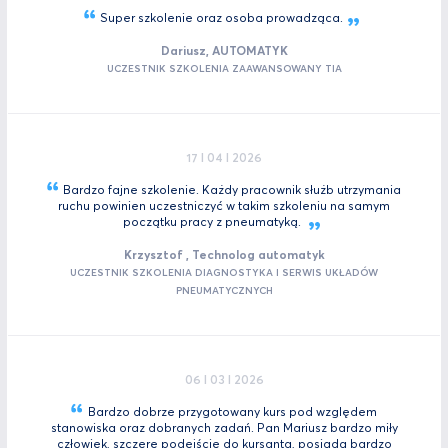
Super szkolenie oraz osoba
prowadząca.
Dariusz, AUTOMATYK
UCZESTNIK SZKOLENIA ZAAWANSOWANY TIA
17 I 04 I 2026
Bardzo fajne szkolenie. Każdy pracownik służb utrzymania
ruchu powinien uczestniczyć w takim szkoleniu na samym
początku pracy z
pneumatyką.
Krzysztof , Technolog automatyk
UCZESTNIK SZKOLENIA DIAGNOSTYKA I SERWIS UKŁADÓW
PNEUMATYCZNYCH
06 I 03 I 2026
Bardzo dobrze przygotowany kurs pod względem
stanowiska oraz dobranych zadań. Pan Mariusz bardzo miły
człowiek, szczere podejście do kursanta, posiada bardzo