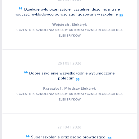
Dziękuję było przejrzyście i czytelnie, dużo można się
nauczyć, wykładowca bardzo zaangażowany w
szkolenie
Wojciech , Elektryk
UCZESTNIK SZKOLENIA UKŁADY AUTOMATYCZNEJ REGULACJI DLA
ELEKTRYKÓW
25 I 05 I 2026
Dobre szkolenie wszystko ładnie wytłumaczone
polecam
Krzysztof , Młodszy Elektryk
UCZESTNIK SZKOLENIA UKŁADY AUTOMATYCZNEJ REGULACJI DLA
ELEKTRYKÓW
27 I 04 I 2026
Super szkolenie oraz osoba
prowadząca.