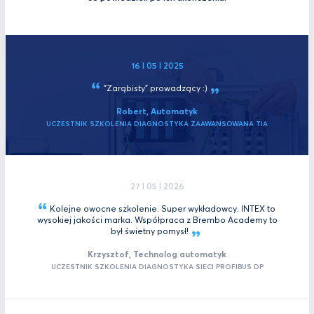
16 I 05 I 2025
"Zarąbisty"
prowadzący :)
Robert, Automatyk
UCZESTNIK SZKOLENIA DIAGNOSTYKA ZAAWANSOWANA TIA
27 I 05 I 2026
Kolejne owocne szkolenie. Super wykładowcy. INTEX to
wysokiej jakości marka. Współpraca z Brembo Academy to
był świetny
pomysł!
Krzysztof, Technolog automatyk
UCZESTNIK SZKOLENIA DIAGNOSTYKA SIECI PROFIBUS DP