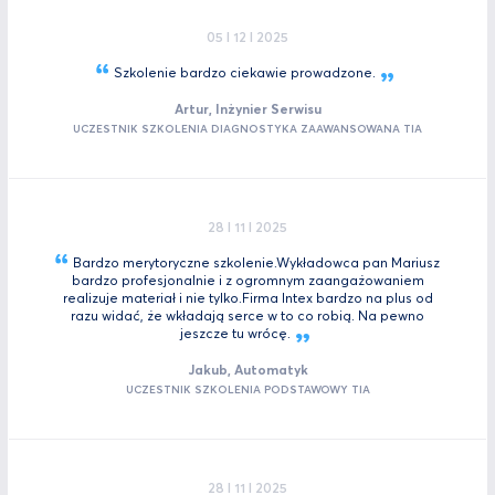
05 I 12 I 2025
Szkolenie bardzo ciekawie
prowadzone.
Artur, Inżynier Serwisu
UCZESTNIK SZKOLENIA DIAGNOSTYKA ZAAWANSOWANA TIA
28 I 11 I 2025
Bardzo merytoryczne szkolenie.Wykładowca pan Mariusz
bardzo profesjonalnie i z ogromnym zaangażowaniem
realizuje materiał i nie tylko.Firma Intex bardzo na plus od
razu widać, że wkładają serce w to co robią. Na pewno
jeszcze tu
wrócę.
Jakub, Automatyk
UCZESTNIK SZKOLENIA PODSTAWOWY TIA
28 I 11 I 2025