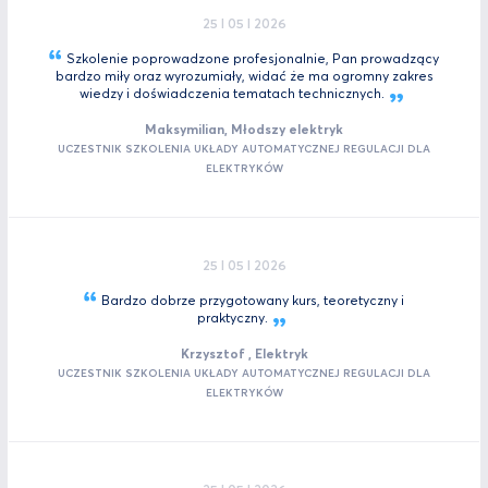
25 I 05 I 2026
Szkolenie poprowadzone profesjonalnie, Pan prowadzący
bardzo miły oraz wyrozumiały, widać że ma ogromny zakres
wiedzy i doświadczenia tematach
technicznych.
Maksymilian, Młodszy elektryk
UCZESTNIK SZKOLENIA UKŁADY AUTOMATYCZNEJ REGULACJI DLA
ELEKTRYKÓW
25 I 05 I 2026
Bardzo dobrze przygotowany kurs, teoretyczny i
praktyczny.
Krzysztof , Elektryk
UCZESTNIK SZKOLENIA UKŁADY AUTOMATYCZNEJ REGULACJI DLA
ELEKTRYKÓW