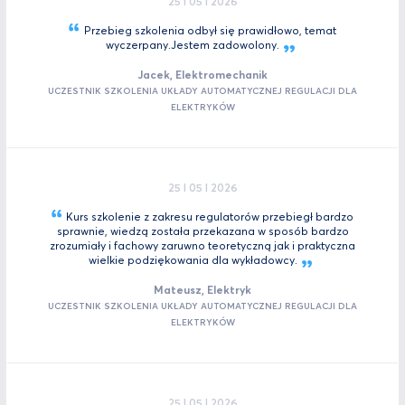
25 I 05 I 2026
Przebieg szkolenia odbył się prawidłowo, temat
wyczerpany.Jestem
zadowolony.
Jacek, Elektromechanik
UCZESTNIK SZKOLENIA UKŁADY AUTOMATYCZNEJ REGULACJI DLA
ELEKTRYKÓW
25 I 05 I 2026
Kurs szkolenie z zakresu regulatorów przebiegł bardzo
sprawnie, wiedzą została przekazana w sposób bardzo
zrozumiały i fachowy zaruwno teoretyczną jak i praktyczna
wielkie podziękowania dla
wykładowcy.
Mateusz, Elektryk
UCZESTNIK SZKOLENIA UKŁADY AUTOMATYCZNEJ REGULACJI DLA
ELEKTRYKÓW
25 I 05 I 2026