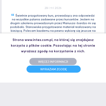
28 I 11 I 2025
Świetnie przygotowany kurs, prowadzący zna odpowiedzi
na wszystkie pytania zadawane przez kursantów. Jestem na
drugim szkoleniu prowadzonym przez Mariusza i bardzo mi się
podobało. Stanowiska przygotowane materiał realizowany na
bieżącą. Polecam kazdemu na pewno wybiorę się jeszcze na
Tia
Zaawansowany.
Strona www.intex.com.pl, na której się znajdujesz
Marcin, Automatyk
korzysta z plików cookie. Pozostając na tej stronie
UCZESTNIK SZKOLENIA TIA PORTAL INTRO - KURS WPROWADZAJĄCY
wyrażasz zgodę na korzystanie z nich.
WIĘCEJ INFORMACJI
31 I 10 I 2025
WYRAŻAM ZGODĘ
Świetne szkolenie i jeszcze lepszy prowadzący.
Polecam
Jakub,
UCZESTNIK SZKOLENIA ZAAWANSOWANY S7