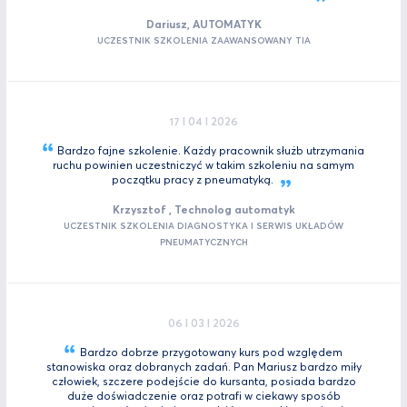
Dariusz, AUTOMATYK
UCZESTNIK SZKOLENIA ZAAWANSOWANY TIA
17 I 04 I 2026
Bardzo fajne szkolenie. Każdy pracownik służb utrzymania
ruchu powinien uczestniczyć w takim szkoleniu na samym
początku pracy z
pneumatyką.
Krzysztof , Technolog automatyk
UCZESTNIK SZKOLENIA DIAGNOSTYKA I SERWIS UKŁADÓW
PNEUMATYCZNYCH
06 I 03 I 2026
Bardzo dobrze przygotowany kurs pod względem
stanowiska oraz dobranych zadań. Pan Mariusz bardzo miły
człowiek, szczere podejście do kursanta, posiada bardzo
duże doświadczenie oraz potrafi w ciekawy sposób