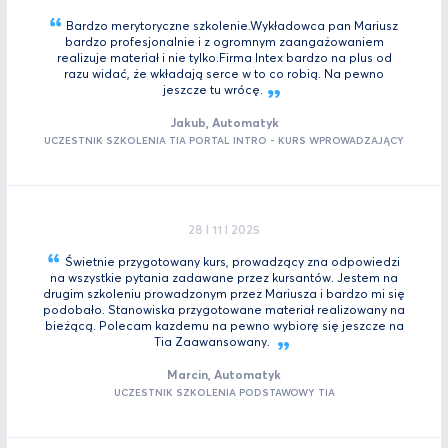
Bardzo merytoryczne szkolenie.Wykładowca pan Mariusz
bardzo profesjonalnie i z ogromnym zaangażowaniem
realizuje materiał i nie tylko.Firma Intex bardzo na plus od
razu widać, że wkładają serce w to co robią. Na pewno
jeszcze tu
wrócę.
Jakub, Automatyk
UCZESTNIK SZKOLENIA TIA PORTAL INTRO - KURS WPROWADZAJĄCY
28 I 11 I 2025
Świetnie przygotowany kurs, prowadzący zna odpowiedzi
na wszystkie pytania zadawane przez kursantów. Jestem na
drugim szkoleniu prowadzonym przez Mariusza i bardzo mi się
podobało. Stanowiska przygotowane materiał realizowany na
bieżącą. Polecam kazdemu na pewno wybiorę się jeszcze na
Tia
Zaawansowany.
Marcin, Automatyk
UCZESTNIK SZKOLENIA PODSTAWOWY TIA