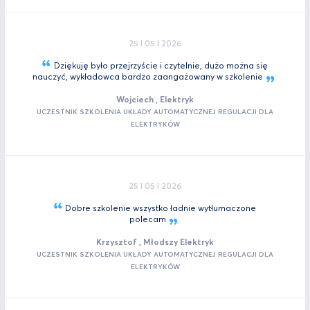
25 I 05 I 2026
Dziękuję było przejrzyście i czytelnie, dużo można się
nauczyć, wykładowca bardzo zaangażowany w
szkolenie
Wojciech , Elektryk
UCZESTNIK SZKOLENIA UKŁADY AUTOMATYCZNEJ REGULACJI DLA
ELEKTRYKÓW
25 I 05 I 2026
Dobre szkolenie wszystko ładnie wytłumaczone
polecam
Krzysztof , Młodszy Elektryk
UCZESTNIK SZKOLENIA UKŁADY AUTOMATYCZNEJ REGULACJI DLA
ELEKTRYKÓW