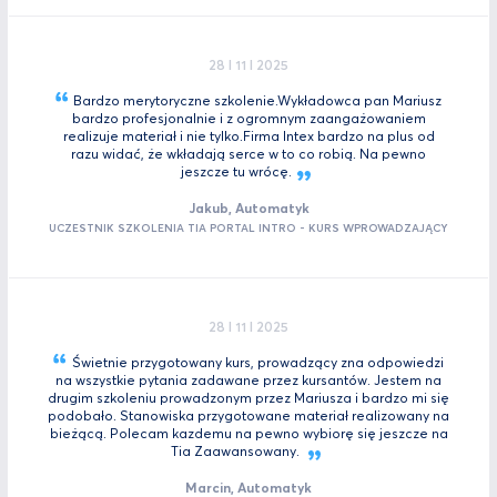
28 I 11 I 2025
Bardzo merytoryczne szkolenie.Wykładowca pan Mariusz
bardzo profesjonalnie i z ogromnym zaangażowaniem
realizuje materiał i nie tylko.Firma Intex bardzo na plus od
razu widać, że wkładają serce w to co robią. Na pewno
jeszcze tu
wrócę.
Jakub, Automatyk
UCZESTNIK SZKOLENIA TIA PORTAL INTRO - KURS WPROWADZAJĄCY
28 I 11 I 2025
Świetnie przygotowany kurs, prowadzący zna odpowiedzi
na wszystkie pytania zadawane przez kursantów. Jestem na
drugim szkoleniu prowadzonym przez Mariusza i bardzo mi się
podobało. Stanowiska przygotowane materiał realizowany na
bieżącą. Polecam kazdemu na pewno wybiorę się jeszcze na
Tia
Zaawansowany.
Marcin, Automatyk