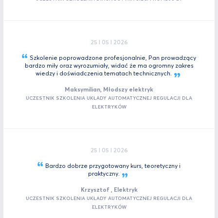
25 I 05 I 2026
Szkolenie poprowadzone profesjonalnie, Pan prowadzący
bardzo miły oraz wyrozumiały, widać że ma ogromny zakres
wiedzy i doświadczenia tematach
technicznych.
Maksymilian, Młodszy elektryk
UCZESTNIK SZKOLENIA UKŁADY AUTOMATYCZNEJ REGULACJI DLA
ELEKTRYKÓW
25 I 05 I 2026
Bardzo dobrze przygotowany kurs, teoretyczny i
praktyczny.
Krzysztof , Elektryk
UCZESTNIK SZKOLENIA UKŁADY AUTOMATYCZNEJ REGULACJI DLA
ELEKTRYKÓW