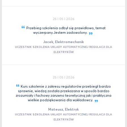
25 I 05 I 2026
Przebieg szkolenia odbył się prawidłowo, temat
wyczerpany.Jestem
zadowolony.
Jacek, Elektromechanik
UCZESTNIK SZKOLENIA UKŁADY AUTOMATYCZNEJ REGULACJI DLA
ELEKTRYKÓW
25 I 05 I 2026
Kurs szkolenie z zakresu regulatorów przebiegł bardzo
sprawnie, wiedzą została przekazana w sposób bardzo
zrozumiały i fachowy zaruwno teoretyczną jak i praktyczna
wielkie podziękowania dla
wykładowcy.
Mateusz, Elektryk
UCZESTNIK SZKOLENIA UKŁADY AUTOMATYCZNEJ REGULACJI DLA
ELEKTRYKÓW