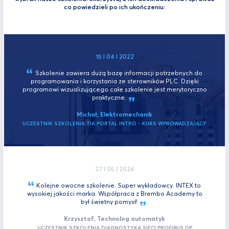
co powiedzieli po ich ukończeniu:
15 I 04 I 2022
Szkolenie zawiera dużą bazę informacji potrzebnych do
programowania i korzystania ze sterowników PLC. Dzięki
programowi wizualizującego całe szkolenie jest merytoryczno
praktyczne.
Michał, Elektromechanik
UCZESTNIK SZKOLENIA TIA PORTAL INTRO - KURS WPROWADZAJĄCY
27 I 05 I 2026
Kolejne owocne szkolenie. Super wykładowcy. INTEX to
wysokiej jakości marka. Współpraca z Brembo Academy to
był świetny
pomysł!
Krzysztof, Technolog automatyk
UCZESTNIK SZKOLENIA DIAGNOSTYKA SIECI PROFIBUS DP