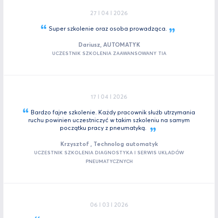
27 I 04 I 2026
Super szkolenie oraz osoba
prowadząca.
Dariusz, AUTOMATYK
UCZESTNIK SZKOLENIA ZAAWANSOWANY TIA
17 I 04 I 2026
Bardzo fajne szkolenie. Każdy pracownik służb utrzymania
ruchu powinien uczestniczyć w takim szkoleniu na samym
początku pracy z
pneumatyką.
Krzysztof , Technolog automatyk
UCZESTNIK SZKOLENIA DIAGNOSTYKA I SERWIS UKŁADÓW
PNEUMATYCZNYCH
06 I 03 I 2026