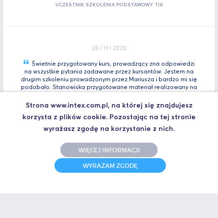
UCZESTNIK SZKOLENIA PODSTAWOWY TIA
28 I 11 I 2025
Świetnie przygotowany kurs, prowadzący zna odpowiedzi
na wszystkie pytania zadawane przez kursantów. Jestem na
drugim szkoleniu prowadzonym przez Mariusza i bardzo mi się
podobało. Stanowiska przygotowane materiał realizowany na
bieżącą. Polecam kazdemu na pewno wybiorę się jeszcze na
Tia
Zaawansowany.
Strona www.intex.com.pl, na której się znajdujesz
korzysta z plików cookie. Pozostając na tej stronie
Marcin, Automatyk
UCZESTNIK SZKOLENIA TIA PORTAL INTRO - KURS WPROWADZAJĄCY
wyrażasz zgodę na korzystanie z nich.
WIĘCEJ INFORMACJI
WYRAŻAM ZGODĘ
31 I 10 I 2025
Świetne szkolenie i jeszcze lepszy prowadzący.
Polecam
Jakub,