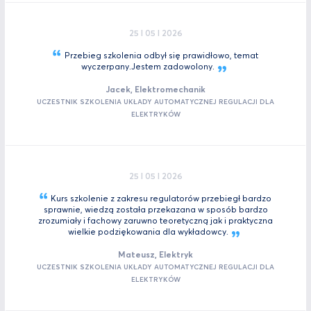
25 I 05 I 2026
Przebieg szkolenia odbył się prawidłowo, temat
wyczerpany.Jestem
zadowolony.
Jacek, Elektromechanik
UCZESTNIK SZKOLENIA UKŁADY AUTOMATYCZNEJ REGULACJI DLA
ELEKTRYKÓW
25 I 05 I 2026
Kurs szkolenie z zakresu regulatorów przebiegł bardzo
sprawnie, wiedzą została przekazana w sposób bardzo
zrozumiały i fachowy zaruwno teoretyczną jak i praktyczna
wielkie podziękowania dla
wykładowcy.
Mateusz, Elektryk
UCZESTNIK SZKOLENIA UKŁADY AUTOMATYCZNEJ REGULACJI DLA
ELEKTRYKÓW