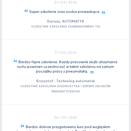
27 I 04 I 2026
Super szkolenie oraz osoba
prowadząca.
Dariusz, AUTOMATYK
UCZESTNIK SZKOLENIA ZAAWANSOWANY TIA
17 I 04 I 2026
Bardzo fajne szkolenie. Każdy pracownik służb utrzymania
ruchu powinien uczestniczyć w takim szkoleniu na samym
początku pracy z
pneumatyką.
Krzysztof , Technolog automatyk
UCZESTNIK SZKOLENIA DIAGNOSTYKA I SERWIS UKŁADÓW
PNEUMATYCZNYCH
06 I 03 I 2026
Bardzo dobrze przygotowany kurs pod względem