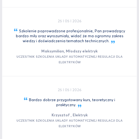
25 I 05 I 2026
Szkolenie poprowadzone profesjonalnie, Pan prowadzący
bardzo miły oraz wyrozumiały, widać że ma ogromny zakres
wiedzy i doświadczenia tematach
technicznych.
Maksymilian, Młodszy elektryk
UCZESTNIK SZKOLENIA UKŁADY AUTOMATYCZNEJ REGULACJI DLA
ELEKTRYKÓW
25 I 05 I 2026
Bardzo dobrze przygotowany kurs, teoretyczny i
praktyczny.
Krzysztof , Elektryk
UCZESTNIK SZKOLENIA UKŁADY AUTOMATYCZNEJ REGULACJI DLA
ELEKTRYKÓW