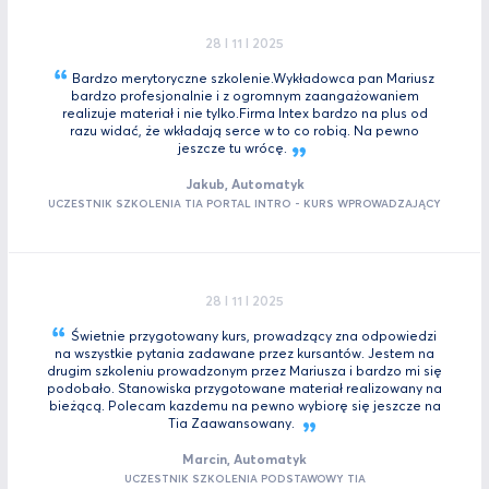
28 I 11 I 2025
Bardzo merytoryczne szkolenie.Wykładowca pan Mariusz
bardzo profesjonalnie i z ogromnym zaangażowaniem
realizuje materiał i nie tylko.Firma Intex bardzo na plus od
razu widać, że wkładają serce w to co robią. Na pewno
jeszcze tu
wrócę.
Jakub, Automatyk
UCZESTNIK SZKOLENIA TIA PORTAL INTRO - KURS WPROWADZAJĄCY
28 I 11 I 2025
Świetnie przygotowany kurs, prowadzący zna odpowiedzi
na wszystkie pytania zadawane przez kursantów. Jestem na
drugim szkoleniu prowadzonym przez Mariusza i bardzo mi się
podobało. Stanowiska przygotowane materiał realizowany na
bieżącą. Polecam kazdemu na pewno wybiorę się jeszcze na
Tia
Zaawansowany.
Marcin, Automatyk
UCZESTNIK SZKOLENIA PODSTAWOWY TIA