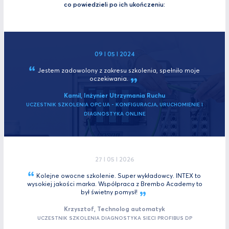
co powiedzieli po ich ukończeniu:
09 I 05 I 2024
Jestem zadowolony z zakresu szkolenia, spełniło moje
oczekiwania.
Kamil, Inżynier Utrzymania Ruchu
UCZESTNIK SZKOLENIA OPC UA - KONFIGURACJA, URUCHOMIENIE I
DIAGNOSTYKA ONLINE
27 I 05 I 2026
Kolejne owocne szkolenie. Super wykładowcy. INTEX to
wysokiej jakości marka. Współpraca z Brembo Academy to
był świetny
pomysł!
Krzysztof, Technolog automatyk
UCZESTNIK SZKOLENIA DIAGNOSTYKA SIECI PROFIBUS DP