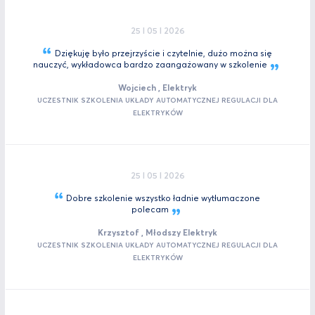
25 I 05 I 2026
Dziękuję było przejrzyście i czytelnie, dużo można się
nauczyć, wykładowca bardzo zaangażowany w
szkolenie
Wojciech , Elektryk
UCZESTNIK SZKOLENIA UKŁADY AUTOMATYCZNEJ REGULACJI DLA
ELEKTRYKÓW
25 I 05 I 2026
Dobre szkolenie wszystko ładnie wytłumaczone
polecam
Krzysztof , Młodszy Elektryk
UCZESTNIK SZKOLENIA UKŁADY AUTOMATYCZNEJ REGULACJI DLA
ELEKTRYKÓW