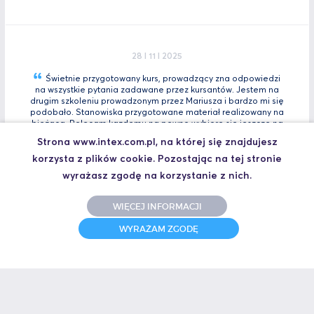
28 I 11 I 2025
Świetnie przygotowany kurs, prowadzący zna odpowiedzi
na wszystkie pytania zadawane przez kursantów. Jestem na
drugim szkoleniu prowadzonym przez Mariusza i bardzo mi się
podobało. Stanowiska przygotowane materiał realizowany na
bieżącą. Polecam kazdemu na pewno wybiorę się jeszcze na
Tia
Zaawansowany.
Strona www.intex.com.pl, na której się znajdujesz
korzysta z plików cookie. Pozostając na tej stronie
Marcin, Automatyk
UCZESTNIK SZKOLENIA TIA PORTAL INTRO - KURS WPROWADZAJĄCY
wyrażasz zgodę na korzystanie z nich.
WIĘCEJ INFORMACJI
WYRAŻAM ZGODĘ
31 I 10 I 2025
Świetne szkolenie i jeszcze lepszy prowadzący.
Polecam
Jakub,
UCZESTNIK SZKOLENIA ZAAWANSOWANY S7