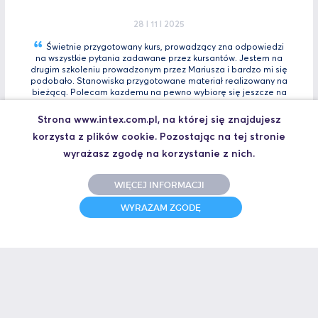
28 I 11 I 2025
Świetnie przygotowany kurs, prowadzący zna odpowiedzi
na wszystkie pytania zadawane przez kursantów. Jestem na
drugim szkoleniu prowadzonym przez Mariusza i bardzo mi się
podobało. Stanowiska przygotowane materiał realizowany na
bieżącą. Polecam kazdemu na pewno wybiorę się jeszcze na
Tia
Zaawansowany.
Strona www.intex.com.pl, na której się znajdujesz
Marcin, Automatyk
korzysta z plików cookie. Pozostając na tej stronie
UCZESTNIK SZKOLENIA TIA PORTAL INTRO - KURS WPROWADZAJĄCY
wyrażasz zgodę na korzystanie z nich.
WIĘCEJ INFORMACJI
31 I 10 I 2025
WYRAŻAM ZGODĘ
Świetne szkolenie i jeszcze lepszy prowadzący.
Polecam
Jakub,
UCZESTNIK SZKOLENIA ZAAWANSOWANY S7