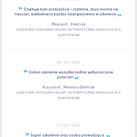
Dziękuję było przejrzyście i czytelnie, dużo można się
nauczyć, wykładowca bardzo zaangażowany w
szkolenie
Wojciech , Elektryk
UCZESTNIK SZKOLENIA UKŁADY AUTOMATYCZNEJ REGULACJI DLA
ELEKTRYKÓW
25 I 05 I 2026
Dobre szkolenie wszystko ładnie wytłumaczone
polecam
Krzysztof , Młodszy Elektryk
UCZESTNIK SZKOLENIA UKŁADY AUTOMATYCZNEJ REGULACJI DLA
ELEKTRYKÓW
27 I 04 I 2026
Super szkolenie oraz osoba
prowadząca.