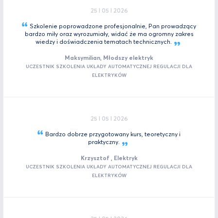
25 I 05 I 2026
Szkolenie poprowadzone profesjonalnie, Pan prowadzący
bardzo miły oraz wyrozumiały, widać że ma ogromny zakres
wiedzy i doświadczenia tematach
technicznych.
Maksymilian, Młodszy elektryk
UCZESTNIK SZKOLENIA UKŁADY AUTOMATYCZNEJ REGULACJI DLA
ELEKTRYKÓW
25 I 05 I 2026
Bardzo dobrze przygotowany kurs, teoretyczny i
praktyczny.
Krzysztof , Elektryk
UCZESTNIK SZKOLENIA UKŁADY AUTOMATYCZNEJ REGULACJI DLA
ELEKTRYKÓW