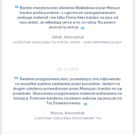
Bardzo merytoryczne szkolenie.Wykładowca pan Mariusz
bardzo profesjonalnie i z ogromnym zaangażowaniem
realizuje materiał i nie tylko.Firma Intex bardzo na plus od
razu widać, że wkładają serce w to co robią. Na pewno
jeszcze tu
wrócę.
Jakub, Automatyk
UCZESTNIK SZKOLENIA TIA PORTAL INTRO - KURS WPROWADZAJĄCY
28 I 11 I 2025
Świetnie przygotowany kurs, prowadzący zna odpowiedzi
na wszystkie pytania zadawane przez kursantów. Jestem na
drugim szkoleniu prowadzonym przez Mariusza i bardzo mi się
podobało. Stanowiska przygotowane materiał realizowany na
bieżącą. Polecam kazdemu na pewno wybiorę się jeszcze na
Tia
Zaawansowany.
Marcin, Automatyk
UCZESTNIK SZKOLENIA PODSTAWOWY TIA