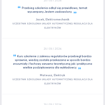
25 I 05 I 2026
Przebieg szkolenia odbył się prawidłowo, temat
wyczerpany.Jestem
zadowolony.
Jacek, Elektromechanik
UCZESTNIK SZKOLENIA UKŁADY AUTOMATYCZNEJ REGULACJI DLA
ELEKTRYKÓW
25 I 05 I 2026
Kurs szkolenie z zakresu regulatorów przebiegł bardzo
sprawnie, wiedzą została przekazana w sposób bardzo
zrozumiały i fachowy zaruwno teoretyczną jak i praktyczna
wielkie podziękowania dla
wykładowcy.
Mateusz, Elektryk
UCZESTNIK SZKOLENIA UKŁADY AUTOMATYCZNEJ REGULACJI DLA
ELEKTRYKÓW
25 I 05 I 2026