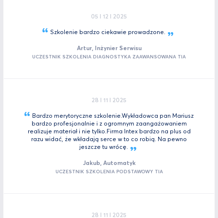
05 I 12 I 2025
Szkolenie bardzo ciekawie
prowadzone.
Artur, Inżynier Serwisu
UCZESTNIK SZKOLENIA DIAGNOSTYKA ZAAWANSOWANA TIA
28 I 11 I 2025
Bardzo merytoryczne szkolenie.Wykładowca pan Mariusz
bardzo profesjonalnie i z ogromnym zaangażowaniem
realizuje materiał i nie tylko.Firma Intex bardzo na plus od
razu widać, że wkładają serce w to co robią. Na pewno
jeszcze tu
wrócę.
Jakub, Automatyk
UCZESTNIK SZKOLENIA PODSTAWOWY TIA
28 I 11 I 2025