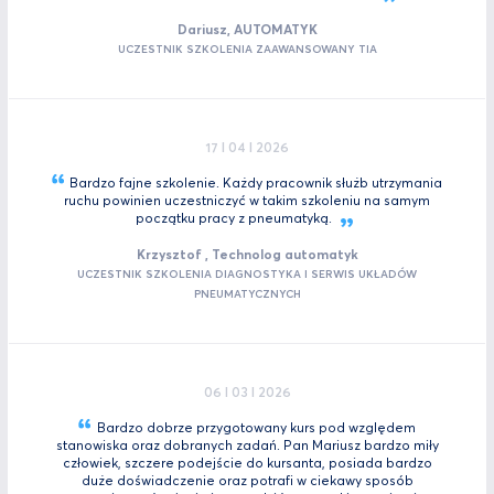
Dariusz, AUTOMATYK
UCZESTNIK SZKOLENIA ZAAWANSOWANY TIA
17 I 04 I 2026
Bardzo fajne szkolenie. Każdy pracownik służb utrzymania
ruchu powinien uczestniczyć w takim szkoleniu na samym
początku pracy z
pneumatyką.
Krzysztof , Technolog automatyk
UCZESTNIK SZKOLENIA DIAGNOSTYKA I SERWIS UKŁADÓW
PNEUMATYCZNYCH
06 I 03 I 2026
Bardzo dobrze przygotowany kurs pod względem
stanowiska oraz dobranych zadań. Pan Mariusz bardzo miły
człowiek, szczere podejście do kursanta, posiada bardzo
duże doświadczenie oraz potrafi w ciekawy sposób