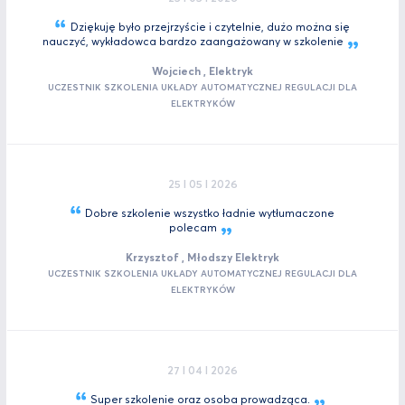
Dziękuję było przejrzyście i czytelnie, dużo można się
nauczyć, wykładowca bardzo zaangażowany w
szkolenie
Wojciech , Elektryk
UCZESTNIK SZKOLENIA UKŁADY AUTOMATYCZNEJ REGULACJI DLA
ELEKTRYKÓW
25 I 05 I 2026
Dobre szkolenie wszystko ładnie wytłumaczone
polecam
Krzysztof , Młodszy Elektryk
UCZESTNIK SZKOLENIA UKŁADY AUTOMATYCZNEJ REGULACJI DLA
ELEKTRYKÓW
27 I 04 I 2026
Super szkolenie oraz osoba
prowadząca.