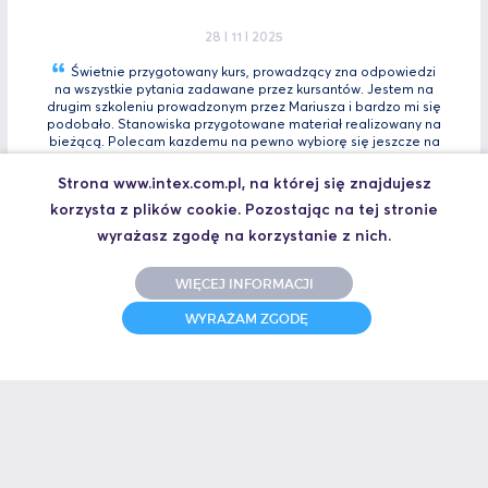
28 I 11 I 2025
Świetnie przygotowany kurs, prowadzący zna odpowiedzi
na wszystkie pytania zadawane przez kursantów. Jestem na
drugim szkoleniu prowadzonym przez Mariusza i bardzo mi się
podobało. Stanowiska przygotowane materiał realizowany na
bieżącą. Polecam kazdemu na pewno wybiorę się jeszcze na
Tia
Zaawansowany.
Strona www.intex.com.pl, na której się znajdujesz
Marcin, Automatyk
korzysta z plików cookie. Pozostając na tej stronie
UCZESTNIK SZKOLENIA TIA PORTAL INTRO - KURS WPROWADZAJĄCY
wyrażasz zgodę na korzystanie z nich.
WIĘCEJ INFORMACJI
31 I 10 I 2025
WYRAŻAM ZGODĘ
Świetne szkolenie i jeszcze lepszy prowadzący.
Polecam
Jakub,
UCZESTNIK SZKOLENIA ZAAWANSOWANY S7