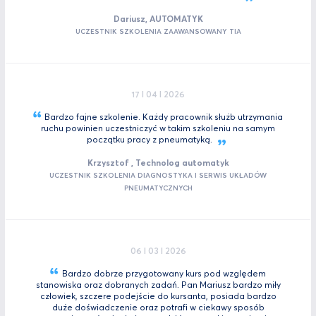
Dariusz, AUTOMATYK
UCZESTNIK SZKOLENIA ZAAWANSOWANY TIA
17 I 04 I 2026
Bardzo fajne szkolenie. Każdy pracownik służb utrzymania
ruchu powinien uczestniczyć w takim szkoleniu na samym
początku pracy z
pneumatyką.
Krzysztof , Technolog automatyk
UCZESTNIK SZKOLENIA DIAGNOSTYKA I SERWIS UKŁADÓW
PNEUMATYCZNYCH
06 I 03 I 2026
Bardzo dobrze przygotowany kurs pod względem
stanowiska oraz dobranych zadań. Pan Mariusz bardzo miły
człowiek, szczere podejście do kursanta, posiada bardzo
duże doświadczenie oraz potrafi w ciekawy sposób