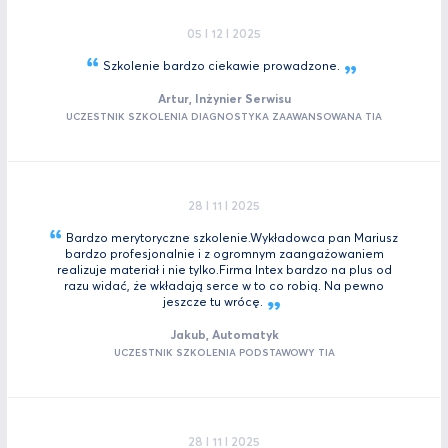
05 I 12 I 2025
Szkolenie bardzo ciekawie
prowadzone.
Artur, Inżynier Serwisu
UCZESTNIK SZKOLENIA DIAGNOSTYKA ZAAWANSOWANA TIA
28 I 11 I 2025
Bardzo merytoryczne szkolenie.Wykładowca pan Mariusz
bardzo profesjonalnie i z ogromnym zaangażowaniem
realizuje materiał i nie tylko.Firma Intex bardzo na plus od
razu widać, że wkładają serce w to co robią. Na pewno
jeszcze tu
wrócę.
Jakub, Automatyk
UCZESTNIK SZKOLENIA PODSTAWOWY TIA
28 I 11 I 2025