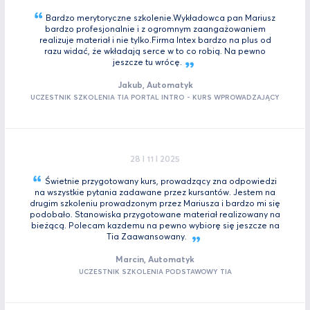
Bardzo merytoryczne szkolenie.Wykładowca pan Mariusz
bardzo profesjonalnie i z ogromnym zaangażowaniem
realizuje materiał i nie tylko.Firma Intex bardzo na plus od
razu widać, że wkładają serce w to co robią. Na pewno
jeszcze tu
wrócę.
Jakub, Automatyk
UCZESTNIK SZKOLENIA TIA PORTAL INTRO - KURS WPROWADZAJĄCY
28 I 11 I 2025
Świetnie przygotowany kurs, prowadzący zna odpowiedzi
na wszystkie pytania zadawane przez kursantów. Jestem na
drugim szkoleniu prowadzonym przez Mariusza i bardzo mi się
podobało. Stanowiska przygotowane materiał realizowany na
bieżącą. Polecam kazdemu na pewno wybiorę się jeszcze na
Tia
Zaawansowany.
Marcin, Automatyk
UCZESTNIK SZKOLENIA PODSTAWOWY TIA