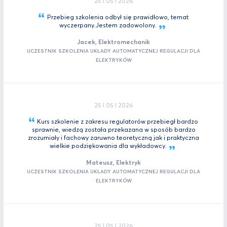
25 I 05 I 2026
Przebieg szkolenia odbył się prawidłowo, temat
wyczerpany.Jestem
zadowolony.
Jacek, Elektromechanik
UCZESTNIK SZKOLENIA UKŁADY AUTOMATYCZNEJ REGULACJI DLA
ELEKTRYKÓW
25 I 05 I 2026
Kurs szkolenie z zakresu regulatorów przebiegł bardzo
sprawnie, wiedzą została przekazana w sposób bardzo
zrozumiały i fachowy zaruwno teoretyczną jak i praktyczna
wielkie podziękowania dla
wykładowcy.
Mateusz, Elektryk
UCZESTNIK SZKOLENIA UKŁADY AUTOMATYCZNEJ REGULACJI DLA
ELEKTRYKÓW
25 I 05 I 2026