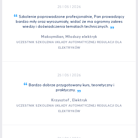
25 I 05 I 2026
Szkolenie poprowadzone profesjonalnie, Pan prowadzący
bardzo miły oraz wyrozumiały, widać że ma ogromny zakres
wiedzy i doświadczenia tematach
technicznych.
Maksymilian, Młodszy elektryk
UCZESTNIK SZKOLENIA UKŁADY AUTOMATYCZNEJ REGULACJI DLA
ELEKTRYKÓW
25 I 05 I 2026
Bardzo dobrze przygotowany kurs, teoretyczny i
praktyczny.
Krzysztof , Elektryk
UCZESTNIK SZKOLENIA UKŁADY AUTOMATYCZNEJ REGULACJI DLA
ELEKTRYKÓW