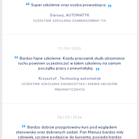
Super szkolenie oraz osoba
prowadząca.
Dariusz, AUTOMATYK
UCZESTNIK SZKOLENIA ZAAWANSOWANY TIA
17 I 04 I 2026
Bardzo fajne szkolenie. Każdy pracownik służb utrzymania
ruchu powinien uczestniczyć w takim szkoleniu na samym
początku pracy z
pneumatyką.
Krzysztof , Technolog automatyk
UCZESTNIK SZKOLENIA DIAGNOSTYKA I SERWIS UKŁADÓW
PNEUMATYCZNYCH
06 I 03 I 2026
Bardzo dobrze przygotowany kurs pod względem
stanowiska oraz dobranych zadań. Pan Mariusz bardzo miły
człowiek, szczere podejście do kursanta, posiada bardzo