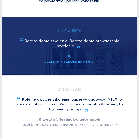
co powiedzieli po ich ukończeniu:
15 I 05 I 2006
Bardzo dobre szkolenie. Bardzo dobre prowadzenie
szkolenia.
K,
UCZESTNIK SZKOLENIA AS-I S7
27 I 05 I 2026
Kolejne owocne szkolenie. Super wykładowcy. INTEX to
wysokiej jakości marka. Współpraca z Brembo Academy to
był świetny
pomysł!
Krzysztof, Technolog automatyk
UCZESTNIK SZKOLENIA DIAGNOSTYKA SIECI PROFIBUS DP