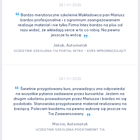
28 I 11 I 2025
Bardzo merytoryczne szkolenie.Wykładowca pan Mariusz
bardzo profesjonalnie i z ogromnym zaangażowaniem
realizuje materiał i nie tylko.Firma Intex bardzo na plus od
razu widać, że wkładają serce w to co robią. Na pewno
jeszcze tu
wrócę.
Jakub, Automatyk
UCZESTNIK SZKOLENIA TIA PORTAL INTRO - KURS WPROWADZAJĄCY
28 I 11 I 2025
Świetnie przygotowany kurs, prowadzący zna odpowiedzi
na wszystkie pytania zadawane przez kursantów. Jestem na
drugim szkoleniu prowadzonym przez Mariusza i bardzo mi się
podobało. Stanowiska przygotowane materiał realizowany na
bieżącą. Polecam kazdemu na pewno wybiorę się jeszcze na
Tia
Zaawansowany.
Marcin, Automatyk
UCZESTNIK SZKOLENIA PODSTAWOWY TIA