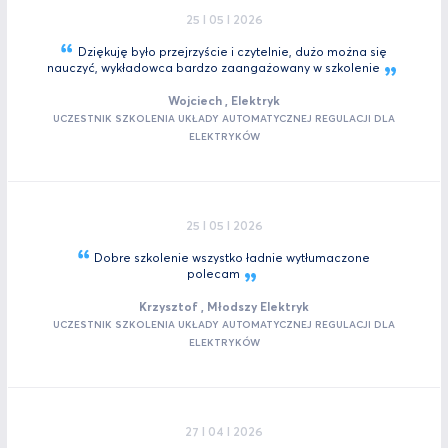
25 I 05 I 2026
Dziękuję było przejrzyście i czytelnie, dużo można się
nauczyć, wykładowca bardzo zaangażowany w
szkolenie
Wojciech , Elektryk
UCZESTNIK SZKOLENIA UKŁADY AUTOMATYCZNEJ REGULACJI DLA
ELEKTRYKÓW
25 I 05 I 2026
Dobre szkolenie wszystko ładnie wytłumaczone
polecam
Krzysztof , Młodszy Elektryk
UCZESTNIK SZKOLENIA UKŁADY AUTOMATYCZNEJ REGULACJI DLA
ELEKTRYKÓW
27 I 04 I 2026