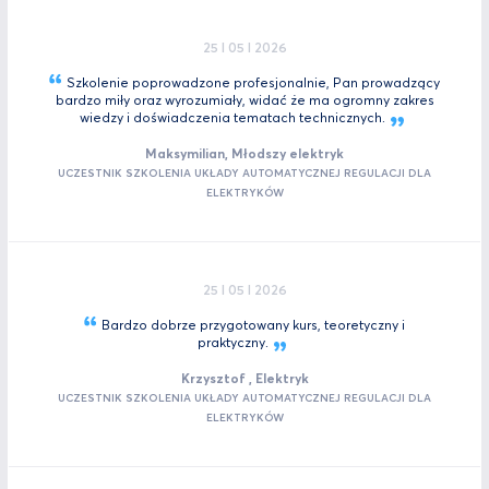
25 I 05 I 2026
Szkolenie poprowadzone profesjonalnie, Pan prowadzący
bardzo miły oraz wyrozumiały, widać że ma ogromny zakres
wiedzy i doświadczenia tematach
technicznych.
Maksymilian, Młodszy elektryk
UCZESTNIK SZKOLENIA UKŁADY AUTOMATYCZNEJ REGULACJI DLA
ELEKTRYKÓW
25 I 05 I 2026
Bardzo dobrze przygotowany kurs, teoretyczny i
praktyczny.
Krzysztof , Elektryk
UCZESTNIK SZKOLENIA UKŁADY AUTOMATYCZNEJ REGULACJI DLA
ELEKTRYKÓW