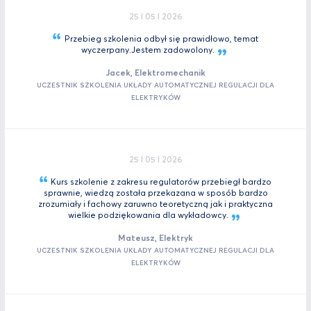
25 I 05 I 2026
Przebieg szkolenia odbył się prawidłowo, temat
wyczerpany.Jestem
zadowolony.
Jacek, Elektromechanik
UCZESTNIK SZKOLENIA UKŁADY AUTOMATYCZNEJ REGULACJI DLA
ELEKTRYKÓW
25 I 05 I 2026
Kurs szkolenie z zakresu regulatorów przebiegł bardzo
sprawnie, wiedzą została przekazana w sposób bardzo
zrozumiały i fachowy zaruwno teoretyczną jak i praktyczna
wielkie podziękowania dla
wykładowcy.
Mateusz, Elektryk
UCZESTNIK SZKOLENIA UKŁADY AUTOMATYCZNEJ REGULACJI DLA
ELEKTRYKÓW