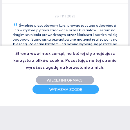
28 I 11 I 2025
Świetnie przygotowany kurs, prowadzący zna odpowiedzi
na wszystkie pytania zadawane przez kursantów. Jestem na
drugim szkoleniu prowadzonym przez Mariusza i bardzo mi się
podobało. Stanowiska przygotowane materiał realizowany na
bieżącą. Polecam kazdemu na pewno wybiorę się jeszcze na
Tia
Zaawansowany.
Strona www.intex.com.pl, na której się znajdujesz
Marcin, Automatyk
korzysta z plików cookie. Pozostając na tej stronie
UCZESTNIK SZKOLENIA TIA PORTAL INTRO - KURS WPROWADZAJĄCY
wyrażasz zgodę na korzystanie z nich.
WIĘCEJ INFORMACJI
31 I 10 I 2025
WYRAŻAM ZGODĘ
Świetne szkolenie i jeszcze lepszy prowadzący.
Polecam
Jakub,
UCZESTNIK SZKOLENIA ZAAWANSOWANY S7