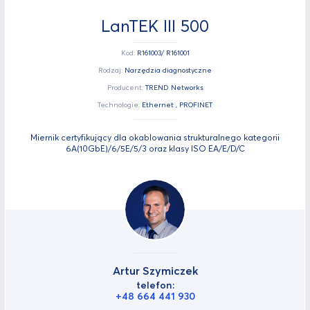
LanTEK III 500
Kod:
R161003/ R161001
Rodzaj:
Narzędzia diagnostyczne
Producent:
TREND Networks
Technologie:
Ethernet , PROFINET
Miernik certyfikujący dla okablowania strukturalnego kategorii
6A(10GbE)/6/5E/5/3 oraz klasy ISO EA/E/D/C
Artur Szymiczek
telefon:
+48 664 441 930