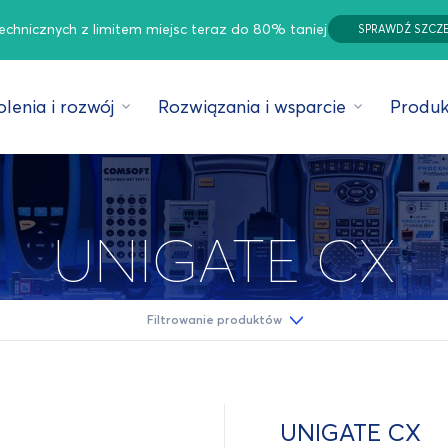
technicznych z limitem miejsc teraz do 80% taniej
SPRAWDŹ SZCZ
lenia i rozwój
Rozwiązania i wsparcie
Produk
UNIGATE CX
Filtrowanie produktów
UNIGATE CX