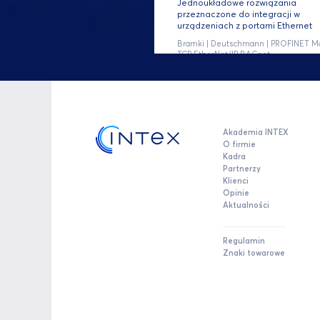
Jednoukładowe rozwiązania
przeznaczone do integracji w
urządzeniach z portami Ethernet
Bramki | Deutschmann | PROFINET M
TCP EtherNet/IP BACnet
Akademia INTEX
O firmie
Kadra
Partnerzy
Klienci
Opinie
Aktualności
Regulamin
Znaki towarowe