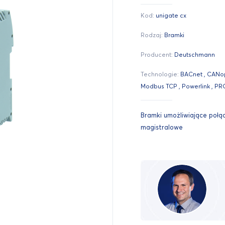
Kod:
unigate cx
Rodzaj:
Bramki
Producent:
Deutschmann
Technologie:
BACnet , CANope
Modbus TCP , Powerlink , P
Bramki umożliwiające połą
magistralowe