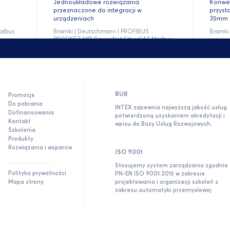
Jednoukładowe rozwiązania
Konwer
przeznaczone do integracji w
przyst
urządzeniach
35mm
odbus
Bramki | Deutschmann | PROFIBUS
Bramki
PROFINET MPI DeviceNet EtherCAT Modbus
TCP Powerlink EtherNet/IP BACnet CANopen
LonWorks RS-232/422/485
BUR
Promocje
Do pobrania
INTEX zapewnia najwyższą jakość usług
Dofinansowania
potwierdzoną uzyskaniem akredytacji i
Kontakt
wpisu do Bazy Usług Rozwojowych.
Szkolenia
Produkty
Rozwiązania i wsparcie
ISO 9001
Stosujemy system zarządzania zgodnie 
Polityka prywatności
PN-EN ISO 9001:2015 w zakresie
Mapa strony
projektowania i organizacji szkoleń z
zakresu automatyki przemysłowej