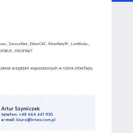
n , DeviceNet , EtherCAT , EtherNet/IP , LonWorks ,
ROFIBUS , PROFINET
czenie urządzeń wyposażonych w różne interfejsy
Artur Szymiczek
telefon:
+48 664 441 930
e-mail:
biuro@intex.com.pl