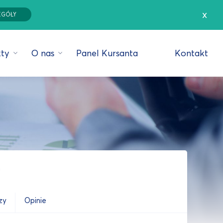
x
EGÓŁY
ty
O nas
Panel Kursanta
Kontakt
g
zy
Opinie