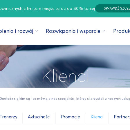
technicznych z limitem miejsc teraz do 80% taniej
SPRAWDŹ SZCZ
lenia i rozwój
Rozwiązania i wsparcie
Produk
Klienci
Dowiedz się kim są i co mówią o nas specjaliści, którzy skorzystali z naszych usłu
Trenerzy
Aktualności
Promocje
Klienci
Partner