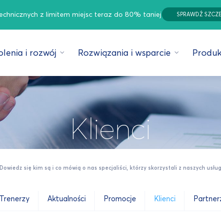
technicznych z limitem miejsc teraz do 80% taniej
SPRAWDŹ SZCZ
lenia i rozwój
Rozwiązania i wsparcie
Produk
Klienci
Dowiedz się kim są i co mówią o nas specjaliści, którzy skorzystali z naszych usłu
Trenerzy
Aktualności
Promocje
Klienci
Partner