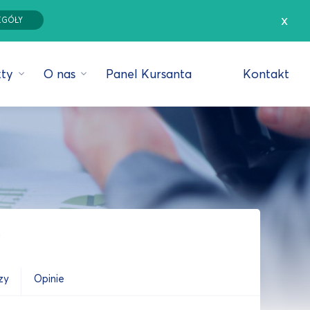
x
EGÓŁY
ty
O nas
Panel Kursanta
Kontakt
g
zy
Opinie